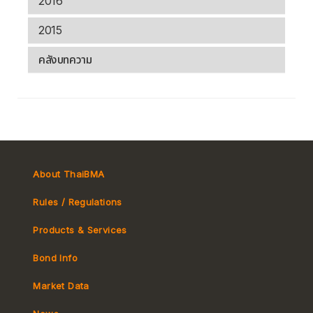
2016
2015
คลังบทความ
About ThaiBMA
Rules / Regulations
Products & Services
Bond Info
Market Convention
Market Data
Tax
Yield Curve