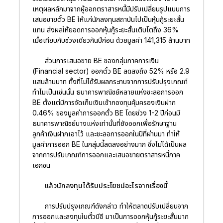
เหตุผลหลักมาจากผู้ออกตราสารหนี้มีปรับเปลี่ยนรูปแบบการ
เสนอขายตั๋ว BE ให้แก่นักลงทุนสถาบันไปเป็นหุ้นกู้ระยะสั้น
แทน ส่งผลให้ยอดการออกหุ้นกู้ระยะสั้นเติบโตถึง 36%
เมื่อเทียบกับช่วงเดียวกันปีก่อน ด้วยมูลค่า 141,315 ล้านบาท
ส่วนการเสนอขาย BE ของกลุ่มภาคการเงิน
(Financial sector) ออกตั๋ว BE ลดลงถึง 52% หรือ 2.9
แสนล้านบาท ทั้งที่ไม่ได้รับผลกระทบจากการปรับปรุงเกณฑ์
ทำไมเป็นเช่นนั้น ธนาคารพาณิชย์หลายแห่งชะลอการออก
BE ตั้งแต่มีการจัดเก็บเงินเข้ากองทุนคุ้มครองเงินฝาก
0.46% ของมูลค่าการออกตั๋ว BE โดยช่วง 1-2 ปีก่อนมี
ธนาคารพาณิชย์บางแห่งเท่านั้นที่ยังออกเพื่อรักษาฐาน
ลูกค้าเงินฝากเอาไว้ และชะลอการออกในปีที่ผ่านมา ทำให้
มูลค่าการออก BE ในกลุ่มนี้ลดลงอย่างมาก ซึ่งไม่ได้เป็นผล
จากการปรับเกณฑ์การออกและเสนอขายตราสารหนี้ภาค
เอกชน
แล้วนักลงทุนได้รับประโยชน์อะไรจากเรื่องนี้
การปรับปรุงเกณฑ์ดังกล่าว ทำให้ตลาดปรับเปลี่ยนจาก
การออกและลงทุนในตั๋วบีอี มาเป็นการออกหุ้นกู้ระยะสั้นมาก