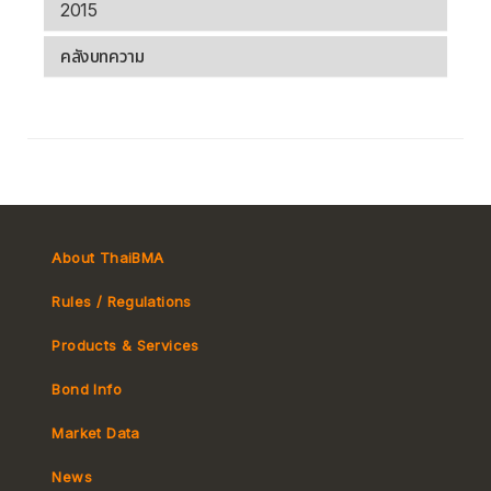
2015
คลังบทความ
About ThaiBMA
Rules / Regulations
Products & Services
Bond Info
Market Convention
Market Data
Tax
Yield Curve
News
MeBond