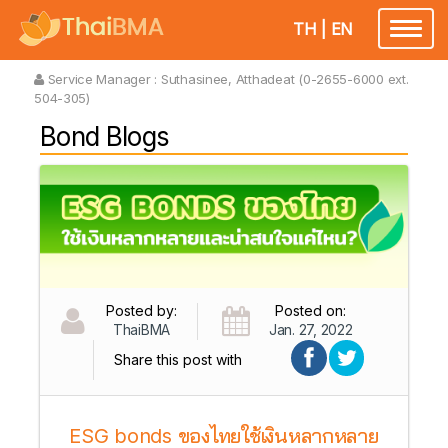
TH
|
EN
Toggl
naviga
Service Manager :
Suthasinee, Atthadeat (0-2655-6000 ext.
504-305)
Bond Blogs
Posted by:
Posted on:
ThaiBMA
Jan. 27, 2022
Share this post with
ESG bonds ของไทยใช้เงินหลากหลาย