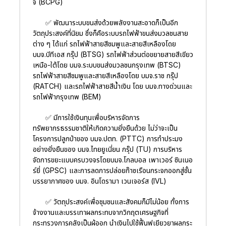
จี (BCPG)
✅ พัฒนาระบบขนส่งด้วยพลังงานสะอาดก็เป็นอีก
วัตถุประสงค์ที่นิยม ซึ่งก็คือระบบรถไฟฟ้าขนส่งมวลชนสาย
ต่าง ๆ ได้แก่ รถไฟฟ้าสายสีชมพูและสายสีเหลืองโดย
บมจ.บีทีเอส กรุ๊ป (BTSG) รถไฟฟ้าส่วนต่อขยายสายสีเขียว
เหนือ-ใต้โดย บมจ.ระบบขนส่งมวลชนกรุงเทพ (BTSC)
รถไฟฟ้าสายสีชมพูและสายสีเหลืองโดย บมจ.ราช กรุ๊ป
(RATCH) และรถไฟฟ้าสายสีน้ำเงิน โดย บมจ.ทางด่วนและ
รถไฟฟ้ากรุงเทพ (BEM)
✅ มีการใช้เงินทุนเพื่อบริหารจัดการ
ทรัพยากรธรรมชาติให้เกิดความยั่งยืนด้วย ไม่ว่าจะเป็น
โครงการปลูกป่าของ บมจ.ปตท. (PTTC) การทำประมง
อย่างยั่งยืนของ บมจ.ไทยยูเนี่ยน กรุ๊ป (TU) การบริหาร
จัดการขยะแบบครบวงจรโดยบมจ.โกลบอล เพาเวอร์ ซินเนอ
ร์ยี่ (GPSC) และการลดการปล่อยก๊าซเรือนกระจกออกสู่ชั้น
บรรยากาศของ บมจ. อินโดรามา เวนเจอร์ส (IVL)
✅ วัตถุประสงค์เพื่อชุมชนและสังคมก็มีไม่น้อย ทั้งการ
จ้างงานและบรรเทาผลกระทบจากวิกฤตเศรษฐกิจที่
กระทรวงการคลังเป็นผู้ออก นำเงินไปใช้ฟื้นฟูเยียวยาผลกระ