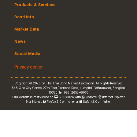
Products & Services
Bond Info
Market Convention
Market Data
Tax
Yield Curve
News
MeBond
Social Media
Non-resident Flows
Privacy center
e-bookbuilding
Copyright © 2026 by The Thai Bond Market Association. All Rights Reserved
548 One City Centre, 27th Floor,Ploenchit Road, Lumpini, Pathumwan, Bangkok
10330 Tel. (66) 2655-6000
Our website is best viewed on
1280x1024 with
Chrome
,
Internet Explorer
9 or higher,
Firefox 2.0 or higher or
Safari 2.0 or higher.
FRN Rate
Bond Price
ASEAN+3 Bond Info