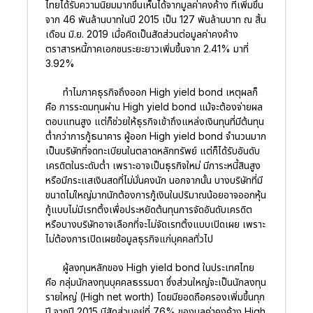
ไทยได้รับความนิยมมากขึ้นเห็นได้จากมูลค่าคงค้าง ที่เพิ่มขึ้น
จาก 46 พันล้านบาทในปี 2015 เป็น 127 พันล้านบาท ณ สิ้น
เดือน มิ.ย. 2019 เมื่อคิดเป็นสัดส่วนต่อมูลค่าคงค้าง
ตราสารหนี้ภาคเอกชนระยะยาวเพิ่มขึ้นจาก 2.41% มาที่
3.92%
ทำไมภาคธุรกิจถึงออก High yield bond เหตุผลก็
คือ การระดมทุนผ่าน High yield bond แม้จะต้องจ่ายผล
ตอบแทนสูง แต่ก็ช่วยให้ธุรกิจเข้าถึงแหล่งเงินทุนที่มีต้นทุน
ต่ำกว่าการกู้ธนาคาร ผู้ออก High yield bond จำนวนมาก
เป็นบริษัทที่จดทะเบียนในตลาดหลักทรัพย์ แต่ก็ได้รับอันดับ
เครดิตในระดับต่ำ เพราะอาจเป็นธุรกิจใหม่ มีภาระหนี้สินสูง
หรือมีกระแสเงินสดที่ไม่มั่นคงนัก นอกจากนั้น บางบริษัทที่มี
ขนาดไม่ใหญ่มากนักต้องการกู้เงินในปริมาณน้อยอาจออกหุ้น
กู้แบบไม่มีเรทติ้งเพื่อประหยัดต้นทุนการจัดอันดับเครดิต
หรือบางบริษัทอาจเลือกที่จะไม่จัดเรทติ้งแบบเปิดเผย เพราะ
ไม่ต้องการเปิดเผยข้อมูลธุรกิจแก่บุคคลทั่วไป
ผู้ลงทุนหลักของ High yield bond ในประเทศไทย
คือ กลุ่มนักลงทุนบุคคลธรรมดา ซึ่งส่วนใหญ่จะเป็นนักลงทุน
รายใหญ่ (High net worth) โดยมียอดถือครองเพิ่มขึ้นทุก
ปี จากปี 2015 มีสัดส่วนอยู่ที่ 76% ของมูลค่าคงค้าง High