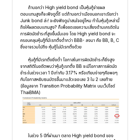
ถ้าบอกว่า High yield bond เป็นหุ้นกู้จ่ายผล
ตอบแทนสูงก็จะฟังดูดี๊ดี แต่ถ้าบอกว่าเมืองนอกเขาเรียกว่า
Junk bond ล่ะ! จะยังฟังดูน่าสนใจอยู่ไหม ทำไมหุ้นกู้เหล่านี้
ถึงให้ผลตอบแทนสูง? ก็เพื่อชดเชยความเสี่ยงด้านเครดิตใน
การผิดนัดชำระที่สูงขึ้นนั่นเอง โดย High yield bond จะ
ครอบคลุมหุ้นกู้ที่มีเรทติ้งต่ำกว่า BBB- ลงมา คือ BB, B, C
ซึ่งอาจรวมไปถึง หุ้นกู้ไม่มีเรทติ้งด้วย
หุ้นกู้ที่มีเรทติ้งยิ่งต่ำ โอกาสในการผิดนัดชำระก็ยิ่งสูง
จากสถิติในอดีตพบว่าหุ้นกู้เรทติ้ง BB จะมีโอกาสการผิดนัด
ชำระในช่วงเวลา 1 ปีเท่ากับ 3.17% หรือเทียบง่ายๆคือพอๆ
กับโอกาสหยิบธนบัตรขึ้นมาแล้วเจอเลข 3 ใน 2 เลขท้าย
(ข้อมูลจาก Transition Probability Matrix บนเว็ปไซด์
ThaiBMA)
ในช่วง 5 ปีที่ผ่านมา ตลาด High yield bond ของ