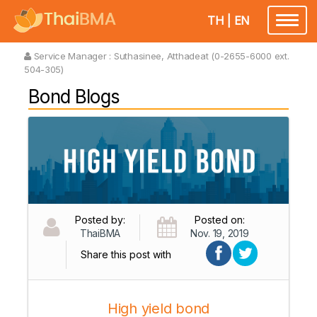
TH
|
EN
Toggl
naviga
Service Manager :
Suthasinee, Atthadeat (0-2655-6000 ext.
504-305)
Bond Blogs
Posted by:
Posted on:
ThaiBMA
Nov. 19, 2019
Share this post with
High yield bond