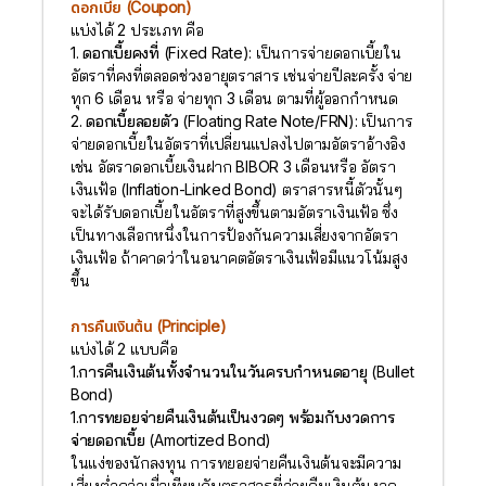
ดอกเบี้ย (Coupon)
แบ่งได้ 2 ประเภท คือ
1. ดอกเบี้ยคงที่ (Fixed Rate)
: เป็นการจ่ายดอกเบี้ยใน
อัตราที่คงที่ตลอดช่วงอายุตราสาร เช่นจ่ายปีละครั้ง จ่าย
ทุก 6 เดือน หรือ จ่ายทุก 3 เดือน ตามที่ผู้ออกกำหนด
2. ดอกเบี้ยลอยตัว (Floating Rate Note/FRN)
: เป็นการ
จ่ายดอกเบี้ยในอัตราที่เปลี่ยนแปลงไปตามอัตราอ้างอิง
เช่น อัตราดอกเบี้ยเงินฝาก BIBOR 3 เดือนหรือ อัตรา
เงินเฟ้อ (Inflation-Linked Bond) ตราสารหนี้ตัวนั้นๆ
จะได้รับดอกเบี้ยในอัตราที่สูงขึ้นตามอัตราเงินเฟ้อ ซึ่ง
เป็นทางเลือกหนึ่งในการป้องกันความเสี่ยงจากอัตรา
เงินเฟ้อ ถ้าคาดว่าในอนาคตอัตราเงินเฟ้อมีแนวโน้มสูง
ขึ้น
การคืนเงินต้น (Principle)
แบ่งได้ 2 แบบคือ
1.การคืนเงินต้นทั้งจำนวนในวันครบกำหนดอายุ (Bullet
Bond)
1.การทยอยจ่ายคืนเงินต้นเป็นงวดๆ พร้อมกับงวดการ
จ่ายดอกเบี้ย (Amortized Bond)
ในแง่ของนักลงทุน การทยอยจ่ายคืนเงินต้นจะมีความ
เสี่ยงต่ำกว่าเมื่อเทียบกับตราสารที่จ่ายคืนเงินต้นงวด