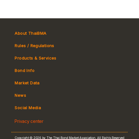
About ThaiBMA
Rules / Regulations
Products & Services
Bond Info
Market Convention
Market Data
Tax
Yield Curve
News
MeBond
Social Media
Non-resident Flows
Privacy center
e-bookbuilding
Copyright © 2026 by The Thai Bond Market Association. All Rights Reserved