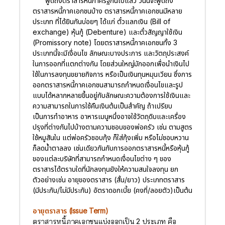
พูดถึงตราสารหนี้ภาครัฐกันไปแล้ว วันนี้จะพูดถึง
ตราสารหนี้ภาคเอกชนบ้าง ตราสารหนี้ภาคเอกชนมีหลาย
ประเภท ที่ได้ยินกันบ่อยๆ ได้แก่ ตั๋วแลกเงิน (Bill of
exchange) หุ้นกู้ (Debenture) และตั๋วสัญญาใช้เงิน
(Promissory note) โดยตราสารหนี้ภาคเอกชนทั้ง 3
ประเภทนี้จะมีเงื่อนไข ลักษณะบางประการ และวัตถุประสงค์
ในการออกที่แตกต่างกัน โดยส่วนใหญ่มักออกเพื่อนำเงินไป
ใช้ในการลงทุนขยายกิจการ หรือเป็นเงินทุนหมุนเวียน ซึ่งการ
ออกตราสารหนี้ภาคเอกชนสามารถกำหนดเงื่อนไขและรูป
แบบได้หลากหลายขึ้นอยู่กับลักษณะความต้องการใช้เงินและ
ความสามารถในการใช้คืนเงินต้นเป็นสำคัญ ถ้าเปรียบ
เป็นการทำอาหาร อาหารเมนูหนึ่งอาจใช้วัตถุดิบและเครื่อง
ปรุงที่ต่างกันไปบ้างตามความชอบของพ่อครัว เช่น ตามสูตร
ใช้หมูสันใน แต่พ่อครัวชอบกุ้ง ก็ใส่กุ้งเพิ่ม หรือไม่ชอบหวาน
ก็ลดน้ำตาลลง เช่นเดียวกันกับการออกตราสารหนี้หรือหุ้นกู้
ของแต่ละบริษัทที่สามารถกำหนดเงื่อนไขต่าง ๆ ของ
ตราสารได้ตราบใดที่นักลงทุนยังให้ความสนใจลงทุน ยก
ตัวอย่างเช่น อายุของตราสาร (สั้น/ยาว) ประเภทตราสาร
(มีประกัน/ไม่มีประกัน) อัตราดอกเบี้ย (คงที่/ลอยตัว)เป็นต้น
อายุตราสาร (Issue Term)
ตราสารหนี้ภาคเอกชนแบ่งออกเป็น 2 ประเภท คือ