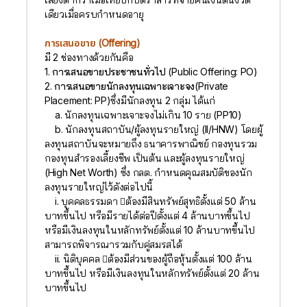
เดียวเมื่อครบกำหนดอายุ
การเสนอขาย (Offering)
มี 2 ช่องทางด้วยกันคือ
1. การเสนอขายประชาชนทั่วไป (Public Offering: PO)
2. การเสนอขายนักลงทุนเฉพาะเจาะจง(Private
Placement: PP)
ซึ่งมีนักลงทุน 2 กลุ่ม ได้แก่
a. นักลงทุนเฉพาะเจาะจงไม่เกิน 10 ราย (PP10)
b. นักลงทุนสถาบัน/ผู้ลงทุนรายใหญ่ (II/HNW) โดยผู้
ลงทุนสถาบันจะหมายถึง ธนาคารพาณิชย์ กองทุนรวม
กองทุนสำรองเลี้ยงชีพ เป็นต้น และผู้ลงทุนรายใหญ่
(High Net Worth) ซึ่ง กลต. กำหนดคุณสมบัติของนัก
ลงทุนรายใหญ่ไว้ดังต่อไปนี้
i. บุคคลธรรมดา ต้องมีสินทรัพย์สุทธิตั้งแต่ 50 ล้าน
บาทขึ้นไป หรือมีรายได้ต่อปีตั้งแต่ 4 ล้านบาทขึ้นไป
หรือมีเงินลงทุนในหลักทรัพย์ตั้งแต่ 10 ล้านบาทขึ้นไป
สามารถพิจารณารวมกับคู่สมรสได้
ii. นิติบุคคล ต้องมีส่วนของผู้ถือหุ้นตั้งแต่ 100 ล้าน
บาทขึ้นไป หรือมีเงินลงทุนในหลักทรัพย์ตั้งแต่ 20 ล้าน
บาทขึ้นไป