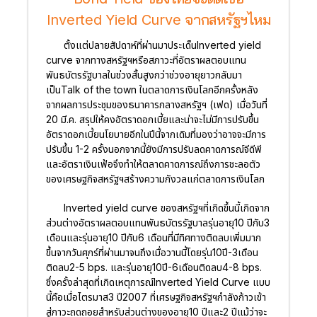
Inverted Yield Curve จากสหรัฐฯไหม
ตั้งแต่ปลายสัปดาห์ที่ผ่านมาประเด็นInverted yield
curve จากทางสหรัฐฯหรือสภาวะที่อัตราผลตอบแทน
พันธบัตรรัฐบาลในช่วงสั้นสูงกว่าช่วงอายุยาวกลับมา
เป็นTalk of the town ในตลาดการเงินโลกอีกครั้งหลัง
จากผลการประชุมของธนาคารกลางสหรัฐฯ (เฟด) เมื่อวันที่
20 มี.ค. สรุปให้คงอัตราดอกเบี้ยและน่าจะไม่มีการปรับขึ้น
อัตราดอกเบี้ยนโยบายอีกในปีนี้จากเดิมที่มองว่าอาจจะมีการ
ปรับขึ้น 1-2 ครั้งนอกจากนี้ยังมีการปรับลดคาดการณ์จีดีพี
และอัตราเงินเฟ้อจึงทำให้ตลาดคาดการณ์ถึงการชะลอตัว
ของเศรษฐกิจสหรัฐฯสร้างความกังวลแก่ตลาดการเงินโลก
Inverted yield curve ของสหรัฐฯที่เกิดขึ้นนี้เกิดจาก
ส่วนต่างอัตราผลตอบแทนพันธบัตรรัฐบาลรุ่นอายุ10 ปีกับ3
เดือนและรุ่นอายุ10 ปีกับ6 เดือนที่มีทิศทางติดลบเพิ่มมาก
ขึ้นจากวันศุกร์ที่ผ่านมาจนถึงเมื่อวานนี้โดยรุ่น10ปี-3เดือน
ติดลบ2-5 bps. และรุ่นอายุ10ปี-6เดือนติดลบ4-8 bps.
ซึ่งครั้งล่าสุดที่เกิดเหตุการณ์Inverted Yield Curve แบบ
นี้คือเมื่อไตรมาส3 ปี2007 ที่เศรษฐกิจสหรัฐฯกำลังก้าวเข้า
สู่ภาวะถดถอยสำหรับส่วนต่างของอายุ10 ปีและ2 ปีแม้ว่าจะ