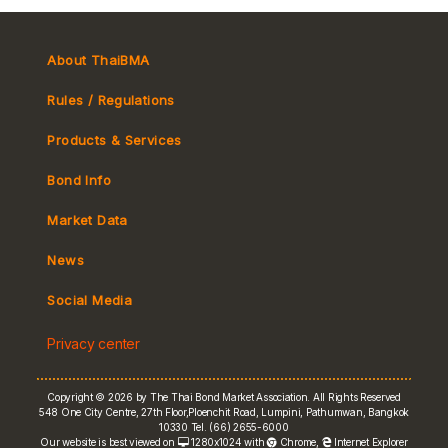
About ThaiBMA
Rules / Regulations
Products & Services
Bond Info
Market Convention
Market Data
Tax
Yield Curve
News
MeBond
Social Media
Non-resident Flows
Privacy center
e-bookbuilding
Copyright © 2026 by The Thai Bond Market Association. All Rights Reserved
548 One City Centre, 27th Floor,Ploenchit Road, Lumpini, Pathumwan, Bangkok
10330 Tel. (66) 2655-6000
Our website is best viewed on
1280x1024 with
Chrome
,
Internet Explorer