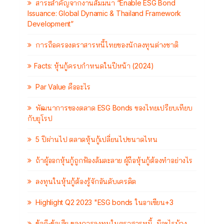
สาระสำคัญจากงานสัมมนา “Enable ESG Bond
Issuance: Global Dynamic & Thailand Framework
Development”
การถือครองตราสารหนี้ไทยของนักลงทุนต่างชาติ
Facts: หุ้นกู้ครบกำหนดในปีหน้า (2024)
Par Value คืออะไร
พัฒนาการของตลาด ESG Bonds ของไทยเปรียบเทียบ
กับยุโรป
5 ปีผ่านไป ตลาดหุ้นกู้เปลี่ยนไปขนาดไหน
ถ้าผู้ออกหุ้นกู้ถูกฟ้องล้มละลาย ผู้ถือหุ้นกู้ต้องทำอย่างไร
ลงทุนในหุ้นกู้ต้องรู้จักอันดับเครดิต
Highlight Q2 2023 "ESG bonds ในอาเซียน+3
ข้อดี-ข้อเสีย ของการลงทุนในตราสารหนี้...มีอะไรบ้าง