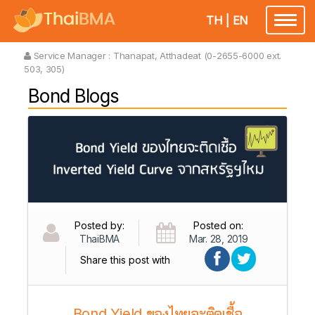
TH
|
EN
Toggl
naviga
Service Manager :
Thanapat, Atthadeat (0-2655-6000 ext.
503, 305)
Bond Blogs
Posted by:
Posted on:
ThaiBMA
Mar. 28, 2019
Share this post with
Bond Yield ของไทยจะติดเชื้อ