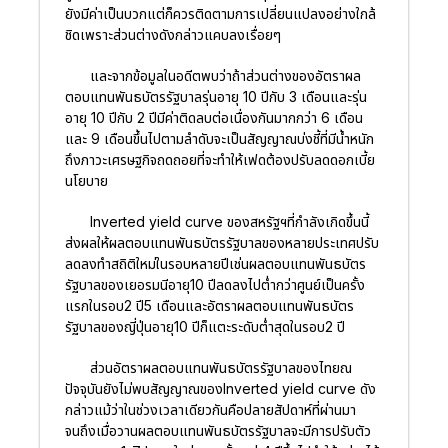
ยังมีค่าเป็นบวกแต่ก็ควรติดตามการเปลี่ยนแปลงอย่างใกล้
ชิดเพราะส่วนต่างดังกล่าวแคบลงเรื่อยๆ
และจากข้อมูลในอดีตพบว่าถ้าส่วนต่างของอัตราผล
ตอบแทนพันธบัตรรัฐบาลรุ่นอายุ 10 ปีกับ 3 เดือนและรุ่น
อายุ 10 ปีกับ 2 ปีมีค่าติดลบต่อเนื่องกันมากกว่า 6 เดือน
และ 9 เดือนขึ้นไปตามลำดับจะเป็นสัญญาณบ่งชี้ที่มีน้ำหนัก
ถึงภาวะเศรษฐกิจถดถอยที่จะทำให้เฟดต้องปรับลดดอกเบี้ย
นโยบาย
Inverted yield curve ของสหรัฐฯที่กำลังเกิดขึ้นนี้
ส่งผลให้ผลตอบแทนพันธบัตรรัฐบาลของหลายประเทศปรับ
ลดลงทำสถิติใหม่ในรอบหลายปีเช่นผลตอบแทนพันธบัตร
รัฐบาลของเยอรมนีอายุ10 ปีลดลงไปต่ำกว่าศูนย์เป็นครั้ง
แรกในรอบ2 ปี5 เดือนและอัตราผลตอบแทนพันธบัตร
รัฐบาลของญี่ปุ่นอายุ10 ปีก็แตะระดับต่ำสุดในรอบ2 ปี
ส่วนอัตราผลตอบแทนพันธบัตรรัฐบาลของไทยณ
ปัจจุบันยังไม่พบสัญญาณของInverted yield curve ดัง
กล่าวแม้ว่าในช่วงเวลาเดียวกันคือปลายสัปดาห์ที่ผ่านมา
จนถึงเมื่อวานผลตอบแทนพันธบัตรรัฐบาลจะมีการปรับตัว