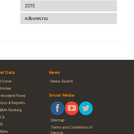
2015
คลังบทความ
et Data
News
d Curve
News Search
 Index
Social Media
resident Flows
istics & Reports
iBMA Ranking
S 9
Sitemap
R
Terms and Conditions of
Rate
Service