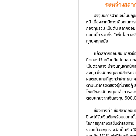
ระหว่างสลาก
ปัจจุบันการฝากเงินในบัญ
หนี เนื่องจากมีทางเลือกในกา
กองทุนรวม เป็นต้น สลากออมสิน
ดอกเบี้ย รวมถึง “เพิ่มโอกาสรั
ทุกยุคทุกสมัย
แล้วสลากออมสิน เกี่ยวข้
ที่ตกลงไว้เหมือนกัน โดยสลากอ
เป็นตัวกลาง นำเงินทุนจากนักลง
ลงทุน ซึ่งนักลงทุนจะมีสิทธิควา
ผลตอบแทนที่สูงกว่าฝากธนาคารเ
ตามแต่เครดิตของผู้ที่มาขอกู
โชคดีของนักลงทุนแล้วการลง
ตอบแทนจากเงินลงทุน 500,0
ช่องทางที่ 1 ซื้อสลากอ
ปี จะได้รับเงินต้นพร้อมดอกเบ
โอกาสถูกรางวัลขั้นต่ำเลขท้า
รวมแล้วจะถูกรางวัลเป็นเงิน
ออมสิน 1.12% ต่อปีโดยเงินราง