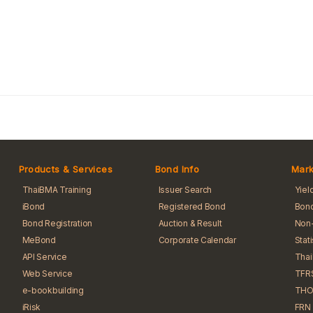
Products & Services
Bond Info
Mark
ThaiBMA Training
Issuer Search
Yiel
iBond
Registered Bond
Bond
Bond Registration
Auction & Result
Non-
MeBond
Corporate Calendar
Stat
API Service
Tha
Web Service
TFR
e-bookbuilding
THO
iRisk
FRN 