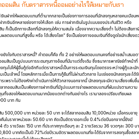
ออมสิน กับตราสารหนี้ออมอย่างไรให้เหมาะกับเรา
ชีเงินฝากให้ผลตอบแทนที่ต่ำมากกลายเป็นช่องทางการออมที่นักลงทุนหลายคนเบือนหน
รฝากเงินอีกหลายช่องทางให้เลือก เช่น การฝากเงินในรูปแบบของประกันชีวิต หรือ
 ก็เป็นอีกทางเลือกที่นักลงทุนให้ความสนใจ เนื่องจากความเสี่ยงต่ำ ไม่ต้องเสียภาษ
บผลตอบแทนที่สูงขึ้น หรือ ได้เสี่ยงโชค” จึงเป็นช่องทางออมเงินที่ดึงดูดใจนักเสี่ยงด
องยังไงกับตราสารหนี้? คำตอบก็คือ ทั้ง 2 อย่างให้ผลตอบแทนคงที่อย่างสม่ำเสมอต
อมสินเป็นรูปแบบการระดมทุนทางอ้อมที่มีมาแต่ดั้งเดิม ซึ่งธนาคารพาณิชย์ทำหน้าที่
ทุนไปให้ผู้อื่นกู้ต่ออีกทีแต่ตราสารหนี้เป็นการระดมเงินทุนโดยตรงระหว่างผู้กู้และนัก
มเป็นเจ้าหนี้ โดยหลักการเมื่อเป็นการกู้ยืมที่ไม่ผ่านตัวกลาง ในแง่ของนักลงทุนจะได้รั
พราะไม่ต้องหักค่าดำเนินการให้ตัวกลางนอกจากนี้ นักลงทุนจะมีความเสี่ยงเพิ่มขึ้
้ สลากออมสินเป็นเพียงการฝากเงินที่มีรูปแบบการจ่ายผลตอบแทนที่ผันแปรตามความ
ทุนทั้งสองให้ผลตอบแทนมากน้อยแตกต่างกันอย่างไร เรามาลองเปรียบเทียบผล
00 บาท กัน
อมสิน 500,000 บาท หน่วยละ 50 บาท จะได้สลากออมสิน 10,000หน่วย เมื่อครบอายุ
ี้ยคืนในราคาหน่วยละ 50.60 บาท คิดเป็นอัตราดอกเบี้ย 0.4%ต่อปีนอกจากนี้ยังมี
ย 4 ตัว รางวัลละ 150 บาท ที่ประกาศทุกเดือนๆ ละ 2 รางวัลรวม 36 งวดๆละ 300 บ
 10,800 บาทคิดเป็น0.72%ต่อปีรวมอัตราผลตอบแทนที่จะได้รับจากการลงทุนซื้อสลา
วัลและดอกเบี้ยไม่ต้องเสียภาษี