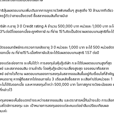
ิทธิลุ้นผลตอบแทนเพิ่มเติมจากการถูกรางวัลพิเศษอื่นๆ สูงสุดถึง 10 ล้านบาททีเดียว
ครรู้ตัวว่าสายแข็งดวงดี ซื้อสลากออมสินก็อาจมีเฮ
กู้บริษัท ก.อายุ 3 ปี Credit rating A จำนวน 500,000 บาท หน่วยละ 1,000 บาท จะได
3%ต่อปีโดยดอกเบี้ยจะถูกหักภาษี ณ ที่จ่าย 15%คิดเป็นอัตราผลตอบแทนสุทธิที่จะได
ธบัตรออมทรัพย์กระทรวงการคลังอายุ 3 ปี หน่วยละ 1,000 บาท จะได้ 500 หน่วยอัต
ดอกเบี้ย ณ ที่จ่าย15%เมื่อหักภาษีแล้วจะได้รับผลตอบแทนสุทธิ 1.57 ต่อปี
องแต่ละช่องทาง จะเห็นได้ว่า การลงทุนในหุ้นกู้บริษัท ก.จะได้รับผลตอบแทนสูงที่สุด
์ และสลากออมสิน ตามลำดับ โดยหุ้นกู้จะมีความเสี่ยงสูงสุด รองลงมาคือสลาก
ย์ อย่างไรก็ตาม ผลตอบแทนของการลงทุนในสลากออมสินขึ้นอยู่กับเงื่อนไขที่สำคัญ
ำหนดอายุ หากผู้ถือสลากไถ่ถอนภายใน 3 เดือนหลังซื้อสลาก จะเสียค่าปรับหน่วยละ 1
จะไม่ได้รับดอกเบี้ย และหากลงทุนต่ำกว่า 500,000 บาท โอกาสถูกรางวัลจะน้อยลง 
ี่กล่าวไว้
ลงทุนคงพอเห็นข้อแตกต่างระหว่างสลากออมสิน และตราสารหนี้กันบ้างแล้ว การเลือ
่กับสไตล์การลงทุน และ เป้าหมายการลงทุนของแต่ละคนแต่อย่าลืมเปรียบเทียบผล
นะค่ะ