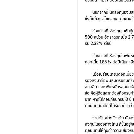
นอกจากนี้ นักลงทุนยังมีส
ซึ่งก็แล้วแต่โชคของแต่ละคน ใ
ช่องทางที่ 2ลงทุนในหุ้น
500 หน่วย อัตราดอกเบี้ย 2.7
รับ 2.32% ต่อปี
ช่องทางที่ 3ลงทุนในพัน
ดอกเบี้ย 1.85% ต่อปีเสียภาษี
เมื่อเปรียบเทียบดอกเบี้ยข
รองลงมาคือพันธบัตรออมทรัพย
ออมสิน และ พันธบัตรออมทรัพ
ข้อ คือผู้ถือสลากต้องถือครบก
บาท หากไถ่ถอนก่อนครบ 3 ปี 
ตอบแทนเฉลี่ยที่ได้รับจะต่ำกว่าท
จากตัวอย่างข้างต้น นัก
ลงทุนในช่องทางไหน ก็ขึ้นอยู
ตอบแทนให้คุ้มค่าความเสี่ยงกัน