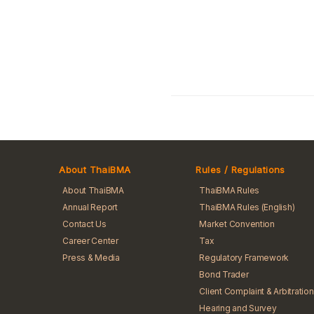
About ThaiBMA
Rules / Regulations
About ThaiBMA
ThaiBMA Rules
Annual Report
ThaiBMA Rules (English)
Contact Us
Market Convention
Career Center
Tax
Press & Media
Regulatory Framework
Bond Trader
Client Complaint & Arbitration
Hearing and Survey