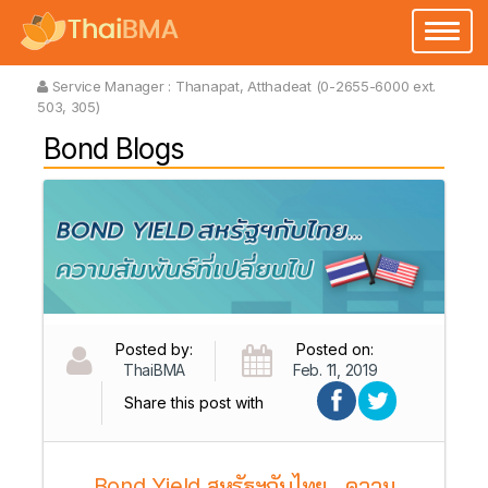
Toggl
naviga
Service Manager :
Thanapat, Atthadeat (0-2655-6000 ext.
503, 305)
Bond Blogs
Posted by:
Posted on:
ThaiBMA
Feb. 11, 2019
Share this post with
Bond Yield สหรัฐฯกับไทย...ความ