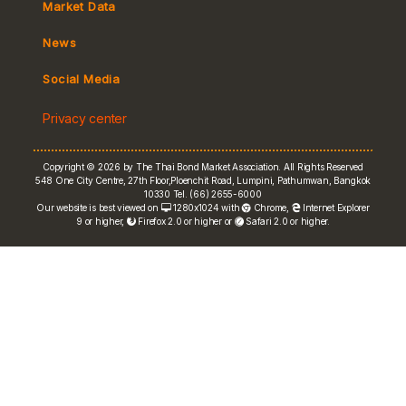
Market Data
Tax
Yield Curve
News
MeBond
Social Media
Non-resident Flows
Privacy center
e-bookbuilding
Copyright © 2026 by The Thai Bond Market Association. All Rights Reserved
548 One City Centre, 27th Floor,Ploenchit Road, Lumpini, Pathumwan, Bangkok
10330 Tel. (66) 2655-6000
Our website is best viewed on
1280x1024 with
Chrome
,
Internet Explorer
9 or higher,
Firefox 2.0 or higher or
Safari 2.0 or higher.
FRN Rate
Bond Price
ASEAN+3 Bond Info