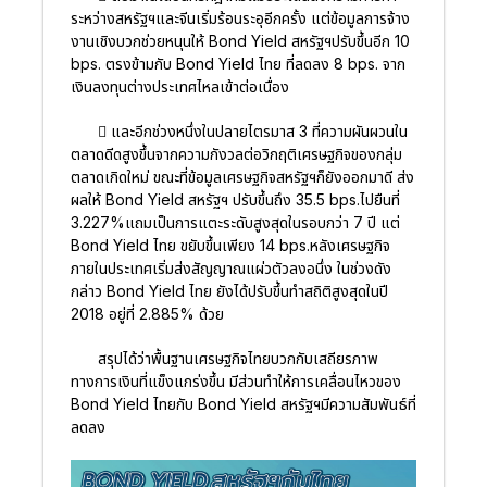
ระหว่างสหรัฐฯและจีนเริ่มร้อนระอุอีกครั้ง แต่ข้อมูลการจ้าง
งานเชิงบวกช่วยหนุนให้ Bond Yield สหรัฐฯปรับขึ้นอีก 10
bps. ตรงข้ามกับ Bond Yield ไทย ที่ลดลง 8 bps. จาก
เงินลงทุนต่างประเทศไหลเข้าต่อเนื่อง
 และอีกช่วงหนึ่งในปลายไตรมาส 3 ที่ความผันผวนใน
ตลาดดีดสูงขึ้นจากความกังวลต่อวิกฤติเศรษฐกิจของกลุ่ม
ตลาดเกิดใหม่ ขณะที่ข้อมูลเศรษฐกิจสหรัฐฯก็ยังออกมาดี ส่ง
ผลให้ Bond Yield สหรัฐฯ ปรับขึ้นถึง 35.5 bps.ไปยืนที่
3.227%แถมเป็นการแตะระดับสูงสุดในรอบกว่า 7 ปี แต่
Bond Yield ไทย ขยับขึ้นเพียง 14 bps.หลังเศรษฐกิจ
ภายในประเทศเริ่มส่งสัญญาณแผ่วตัวลงอนึ่ง ในช่วงดัง
กล่าว Bond Yield ไทย ยังได้ปรับขึ้นทำสถิติสูงสุดในปี
2018 อยู่ที่ 2.885% ด้วย
สรุปได้ว่าพื้นฐานเศรษฐกิจไทยบวกกับเสถียรภาพ
ทางการเงินที่แข็งแกร่งขึ้น มีส่วนทำให้การเคลื่อนไหวของ
Bond Yield ไทยกับ Bond Yield สหรัฐฯมีความสัมพันธ์ที่
ลดลง