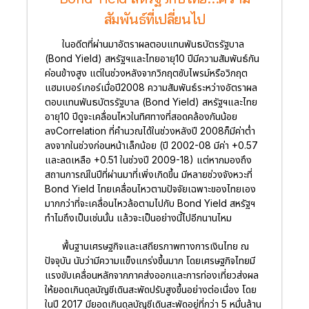
สัมพันธ์ที่เปลี่ยนไป
ในอดีตที่ผ่านมาอัตราผลตอบแทนพันธบัตรรัฐบาล
(Bond Yield) สหรัฐฯและไทยอายุ10 ปีมีความสัมพันธ์กัน
ค่อนข้างสูง แต่ในช่วงหลังจากวิกฤตซับไพรม์หรือวิกฤต
แฮมเบอร์เกอร์เมื่อปี2008 ความสัมพันธ์ระหว่างอัตราผล
ตอบแทนพันธบัตรรัฐบาล (Bond Yield) สหรัฐฯและไทย
อายุ10 ปีดูจะเคลื่อนไหวในทิศทางที่สอดคล้องกันน้อย
ลงCorrelation ที่คำนวณได้ในช่วงหลังปี 2008ก็มีค่าต่ำ
ลงจากในช่วงก่อนหน้าเล็กน้อย (ปี 2002-08 มีค่า +0.57
และลดเหลือ +0.51 ในช่วงปี 2009-18) แต่หากมองถึง
สถานการณ์ในปีที่ผ่านมาที่เพิ่งเกิดขึ้น มีหลายช่วงจังหวะที่
Bond Yield ไทยเคลื่อนไหวตามปัจจัยเฉพาะของไทยเอง
มากกว่าที่จะเคลื่อนไหวล้อตามไปกับ Bond Yield สหรัฐฯ
ทำไมถึงเป็นเช่นนั้น แล้วจะเป็นอย่างนี้ไปอีกนานไหม
พื้นฐานเศรษฐกิจและเสถียรภาพทางการเงินไทย ณ
ปัจจุบัน นับว่ามีความแข็งแกร่งขึ้นมาก โดยเศรษฐกิจไทยมี
แรงขับเคลื่อนหลักจากภาคส่งออกและการท่องเที่ยวส่งผล
ให้ยอดเกินดุลบัญชีเดินสะพัดปรับสูงขึ้นอย่างต่อเนื่อง โดย
ในปี 2017 มียอดเกินดุลบัญชีเดินสะพัดอยู่ที่กว่า 5 หมื่นล้าน