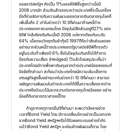
ดอลลาร์สหรัฐฯ คิดเป็น 11%ของจีดีพีซึ่งสูงกว่าเมื่อปี
2008 มากนัก ส่วนเงินสำรองระหว่างประเทศซึ่งเป็นเครื่อง
มือที่ช่วยจัดการกับความผันผวนของตลาดเงินตลาดทุนโลกก็
เพิ่มขึ้นถึง 2 เท่าในช่วงกว่า 10 ปีที่ผ่านมาด้านหนี้ต่าง
ประเทศของภาคเอกชนไทย ปัจจุบันมีสัดส่วนอยู่ที่27% ของ
จีดีพี ใกล้เคียงกันกับเมื่อปี 2008 แต่หากเทียบกับระดับ
64% เมื่อตอนวิกฤตต้มยำกุ้งปี 1997ก็ถือว่าสัดส่วนลดลง
อย่างมากส่วนหนี้ต่างประเทศของรัฐบาลต่อจีดีพีก็ทรงตัว
อยู่ในระดับต่ำเพียง0.6% ซึ่งในปัจจุบันเกินครึ่งได้ทำการ
ป้องกันความเสี่ยง (Hedged) ไว้แล้วโดยสรุปจะเห็นว่า
ประเทศไทยมีการพึ่งพาเงินทุนจากต่างประเทศน้อยลงขณะที่
ปัจจัยที่กล่าวมา สะท้อนว่าประเทศไทยมีความเข้มแข็งทาง
เศรษฐกิจสูงขึ้นอย่างมากในช่วงกว่า 10 ปีที่ผ่านมา สามารถ
เผชิญความผันผวนในต่างประเทศได้ดีขึ้นความเสี่ยงจากต่าง
ประเทศจึงมีแนวโน้มจะกระทบต่อตลาดทุนไทยน้อยลง อย่าง
น้อยก็กับตลาดตราสารหนี้ไทย
ถ้าดูจากเหตุการณ์ในปีที่ผ่านมา จะพบว่ามีหลายช่วง
เวลาที่Bond Yield ไทย มีการเคลื่อนไหวอย่างเป็นเอกเทศ
จากBond Yield สหรัฐฯหรือได้รับผลกระทบอย่างจำกัด
แม้ว่าBond Yield สหรัฐฯ จะค่อนข้างผันผวนก็ตาม โดย