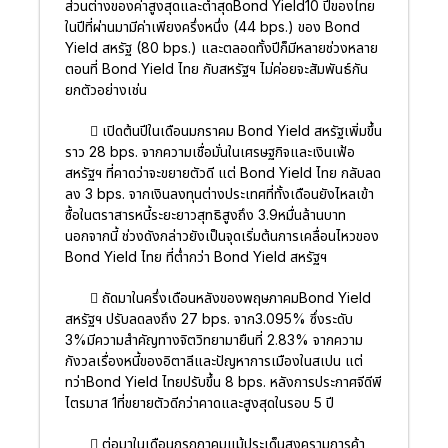
ส่วนต่างของค่าสูงสุดและต่ำสุดBond Yield10 ปีของไทย
ในปีที่ผ่านมามีค่าเพียงครึ่งหนึ่ง (44 bps.) ของ Bond
Yield สหรัฐ (80 bps.) และตลอดทั้งปีก็มีหลายช่วงหลาย
ตอนที่ Bond Yield ไทย กับสหรัฐฯ ไม่ค่อยจะสัมพันธ์กัน
ยกตัวอย่างเช่น
 เปิดต้นปีในเดือนมกราคม Bond Yield สหรัฐเพิ่มขึ้น
ราว 28 bps. จากความเชื่อมั่นในเศรษฐกิจและเงินเฟ้อ
สหรัฐฯ ที่คาดว่าจะขยายตัวดี แต่ Bond Yield ไทย กลับลด
ลง 3 bps. จากเงินลงทุนต่างประเทศที่ทั้งเดือนยังไหลเข้า
ซื้อในตราสารหนี้ระยะยาวสุทธิสูงถึง 3.9หมื่นล้านบาท
นอกจากนี้ ช่วงดังกล่าวยังเป็นจุดเริ่มต้นการเคลื่อนไหวของ
Bond Yield ไทย ที่ต่ำกว่า Bond Yield สหรัฐฯ
 ถัดมาในครึ่งเดือนหลังของพฤษภาคมBond Yield
สหรัฐฯ ปรับลดลงถึง 27 bps. จาก3.095% ซึ่งระดับ
3%มีความสำคัญทางจิตวิทยามายืนที่ 2.83% จากความ
กังวลเรื่องหนี้ของอิตาลีและปัญหาการเมืองในสเปน แต่
ทว่าBond Yield ไทยปรับขึ้น 8 bps. หลังการประกาศจีดีพี
ไตรมาส 1ที่ขยายตัวดีกว่าคาดและสูงสุดในรอบ 5 ปี
 ต่อมาในเดือนกรกฎาคมแม้ประเด็นสงครามการค้า