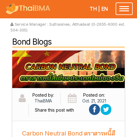
TH
|
EN
Toggl
naviga
Service Manager :
Suthasinee, Atthadeat (0-2655-6000 ext.
504-305)
Bond Blogs
Posted by:
Posted on:
ThaiBMA
Oct. 21, 2021
Share this post with
Carbon Neutral Bond ตราสารหนี้สี