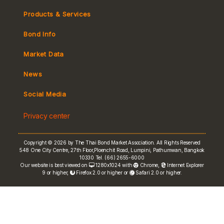
Products & Services
Bond Info
Market Convention
Market Data
Tax
Yield Curve
News
MeBond
Social Media
Non-resident Flows
Privacy center
e-bookbuilding
Copyright © 2026 by The Thai Bond Market Association. All Rights Reserved
548 One City Centre, 27th Floor,Ploenchit Road, Lumpini, Pathumwan, Bangkok
10330 Tel. (66) 2655-6000
Our website is best viewed on
1280x1024 with
Chrome
,
Internet Explorer
9 or higher,
Firefox 2.0 or higher or
Safari 2.0 or higher.
FRN Rate
Bond Price
ASEAN+3 Bond Info