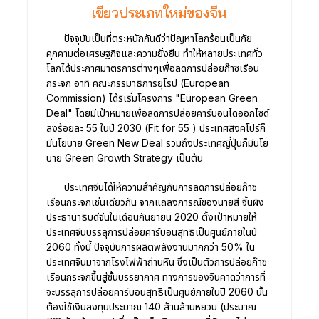
เขียวประเภทใหม่ของจีน
ปัจจุบันเป็นที่ตระหนักกันดีว่าปัญหาโลกร้อนเป็นภัย
คุกคามต่อเศรษฐกิจและความยั่งยืน ทำให้หลายประเทศทั่ว
โลกได้ประกาศมาตรการต่างๆเพื่อลดการปล่อยก๊าซเรือน
กระจก อาทิ คณะกรรมาธิการยุโรป (European
Commission) ได้ริเริ่มโครงการ "European Green
Deal" โดยมีเป้าหมายเพื่อลดการปล่อยคาร์บอนไดออกไซด์
ลงร้อยละ 55 ในปี 2030 (Fit for 55 ) ประเทศสิงคโปร์ก็
มีนโยบาย Green New Deal รวมถึงประเทศญี่ปุ่นก็มีนโย
บาย Green Growth Strategy เป็นต้น
ประเทศจีนได้ให้ความสำคัญกับการลดการปล่อยก๊าซ
เรือนกระจกเช่นเดียวกัน จากแถลงการณ์ของนายสี จิ้นผิง
ประธานาธิบดีจีนในเดือนกันยายน 2020 ตั้งเป้าหมายให้
ประเทศจีนบรรลุการปล่อยคาร์บอนสุทธิเป็นศูนย์ภายในปี
2060 ทั้งนี้ ปัจจุบันการผลิตพลังงานมากกว่า 50% ใน
ประเทศจีนมาจากโรงไฟฟ้าถ่านหิน ซึ่งเป็นตัวการปล่อยก๊าซ
เรือนกระจกขึ้นสู่ชั้นบรรยากาศ ทางการของจีนคาดว่าการที่
จะบรรลุการปล่อยคาร์บอนสุทธิเป็นศูนย์ภายในปี 2060 นั้น
ต้องใช้เงินลงทุนประมาณ 140 ล้านล้านหยวน (ประมาณ