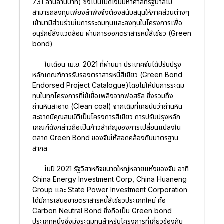
731 ล้านล้านบาท) ซึ่งเป็นเม็ดเงินมหาศาลที่รัฐบาลไม่
สามารถลงทุนเพียงลำพังจึงต้องสนับสนุนให้ภาคส่วนต่างๆ
เข้ามามีส่วนร่วมในการระดมทุนและลงทุนในโครงการเพื่อ
อนุรักษ์สิ่งแวดล้อม ผ่านการออกตราสารหนี้สีเขียว (Green
bond)
ในเดือน เม.ย. 2021 ที่ผ่านมา ประเทศจีนได้ปรับปรุง
หลักเกณฑ์การรับรองตราสารหนี้สีเขียว (Green Bond
Endorsed Project Catalogue)โดยไม่ให้นับการระดม
ทุนในทุกโครงการที่ใช้เชื้อเพลิงจากฟอสซิล ซึ่งรวมถึง
ถ่านหินสะอาด (Clean coal) จากเดิมที่เคยนับว่าถ่านหิน
สะอาดมีคุณสมบัติเป็นโครงการสีเขียว การปรับปรุงหลัก
เกณฑ์ดังกล่าวถือเป็นก้าวสำคัญของการเปลี่ยนแปลงใน
ตลาด Green Bond ของจีนให้สอดคล้องกับมาตรฐาน
สากล
ในปี 2021 รัฐวิสาหกิจขนาดใหญ่หลายแห่งของจีน อาทิ
China Energy Investment Corp, China Huaneng
Group และ State Power Investment Corporation
ได้มีการเสนอขายตราสารหนี้สีเขียวประเภทใหม่ คือ
Carbon Neutral Bond ซึ่งถือเป็น Green bond
ประเภทหนึ่งซึ่งมุ่งระดมทุนสำหรับโครงการที่เกี่ยวข้องกับ