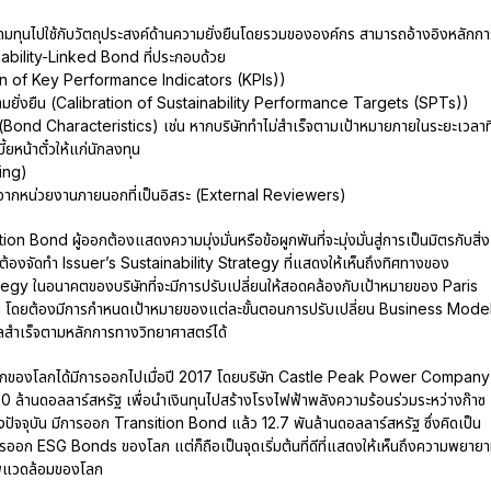
ะดมทุนไปใช้กับวัตถุประสงค์ด้านความยั่งยืนโดยรวมขององค์กร สามารถอ้างอิงหลักกา
ability-Linked Bond ที่ประกอบด้วย
ction of Key Performance Indicators (KPIs))
ามยั่งยืน (Calibration of Sustainability Performance Targets (SPTs))
(Bond Characteristics) เช่น หากบริษัททำไม่สำเร็จตามเป้าหมายภายในระยะเวลาที
ยหน้าตั๋วให้แก่นักลงทุน
ing)
) จากหน่วยงานภายนอกที่เป็นอิสระ (External Reviewers)
on Bond ผู้ออกต้องแสดงความมุ่งมั่นหรือข้อผูกพันที่จะมุ่งมั่นสู่การเป็นมิตรกับสิ่ง
กต้องจัดทำ Issuer’s Sustainability Strategy ที่แสดงให้เห็นถึงทิศทางของ
y ในอนาคตของบริษัทที่จะมีการปรับเปลี่ยนให้สอดคล้องกับเป้าหมายของ Paris
 โดยต้องมีการกำหนดเป้าหมายของแต่ละขั้นตอนการปรับเปลี่ยน Business Mode
ลสำเร็จตามหลักการทางวิทยาศาสตร์ได้
รกของโลกได้มีการออกไปเมื่อปี 2017 โดยบริษัท Castle Peak Power Company
ล้านดอลลาร์สหรัฐ เพื่อนำเงินทุนไปสร้างโรงไฟฟ้าพลังความร้อนร่วมระหว่างก๊าซ
ปัจจุบัน มีการออก Transition Bond แล้ว 12.7 พันล้านดอลลาร์สหรัฐ ซึ่งคิดเป็น
รออก ESG Bonds ของโลก แต่ก็ถือเป็นจุดเริ่มต้นที่ดีที่แสดงให้เห็นถึงความพยาย
าพแวดล้อมของโลก