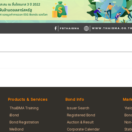
Products & Services
Bond Info
Mark
ThaiBMA Training
Issuer Search
Yiel
iBond
Registered Bond
Bond
Bond Registration
Auction & Result
Non-
MeBond
Corporate Calendar
Stat