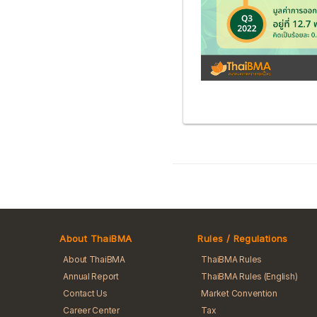
About ThaiBMA
Rules / Regulations
About ThaiBMA
ThaiBMA Rules
Annual Report
ThaiBMA Rules (English)
Contact Us
Market Convention
Career Center
Tax