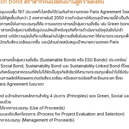
ion bond ตราสารหนี้เปลี่ยนผ่านสู่ความยั่งยืน
ามรุนแรงขึ้น 197 ประเทศทั่วโลกจึงได้ร่วมกันทำความตกลง Paris Agreement โดยม
ไม่ให้สูงขึ้นเกินกว่า 2 องศาภายในปี 2050 การดำเนินการให้บรรลุเป้าหมายนี้จำเป็นต
่องทางหนึ่งในการระดมทุนก็คือ การออกตราสารหนี้กลุ่มความยั่งยืน เช่น Green bon
สารหนี้กลุ่มความยั่งยืนรูปแบบใหม่สำหรับธุรกิจที่การดำเนินงานปัจจุบันยังไม่เข้า
d แต่มีความมุ่งมั่นที่จะเปลี่ยนผ่านไปสู่ความยั่งยืนในอนาคต ให้สามารถระดมทุนเพื่
็นมิตรกับสิ่งแวดล้อมมากขึ้น และมีส่วนช่วยสนับสนุนเป้าหมายความตกลง Paris
าสารหนี้กลุ่มความยั่งยืน (Sustainable Bonds หรือ ESG Bonds) ประเภทใหม่
ocial Bond, Sustainability Bond และ Sustainability-Linked Bond ที่โด
หรืออุตสาหกรรมที่ยังไม่ได้จัดเป็นธุรกิจสีเขียวให้สามารถระดมทุนเพื่อนำไปใช้ปรับ
วนการผลิตให้ลดผลกระทบต่อสิ่งแวดล้อม หรือลดการปล่อยก๊าซเรือนกระจก ซึ่งจะ
 Paris Agreement ในอนาคต
d จะอ้างอิงตามหลักการสำคัญ 4 ประการ (Principles) ของ Green, Social แล
กอบด้วย
นที่ได้จากการระดมทุน (Use of Proceeds)
เมินและคัดเลือกโครงการ (Process for Project Evaluation and Selection)
ได้จากการระดมทุน (Management of Proceeds)