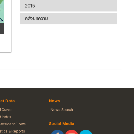
2015
คลังบทความ
et Data
News
d Curve
News Search
 Index
Social Media
resident Flows
istics & Reports