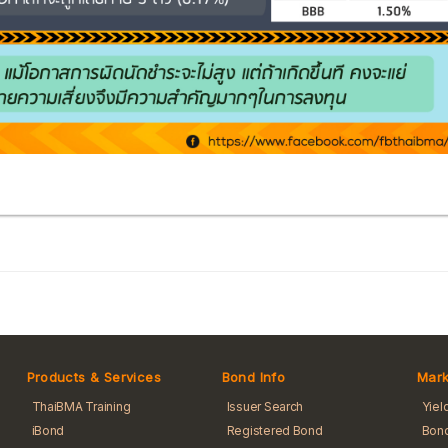
Products & Services
Bond Info
Mark
ThaiBMA Training
Issuer Search
Yiel
iBond
Registered Bond
Bond