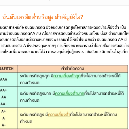
อันดับเครดิตต่ำหรือสูง สำคัญยังไง?
ุนตราสารหนี้คือ อันดับเครดิต ยิ่งอันดับเครดิตสูงโอกาสการผิดนัดชำระก็ยิ่งต่ำ เป็น
่ถ้าถามว่าอันดับเครดิตAA กับ Aโอกาสการผิดนัดชำระต่างกันแค่ไหน นั่นสิ ต่างกันแค่ไ
ับเครดิตก็บอกแต่ความหมายเชิงพรรณนาไว้ให้เข้าใจเพียงว่า อันดับเครดิต AA มี
ว่าอันดับเครดิต A ซึ่งนักลงทุนหลายๆ ท่านก็คงอยากจะทราบว่าโอกาสในการผิดนัดชำร
ไหนเพื่อพอจะประมาณได้ว่า การลงทุนในหุ้นกู้ของเรา อันดับเครดิตอะไรต่ำสุดที่เร