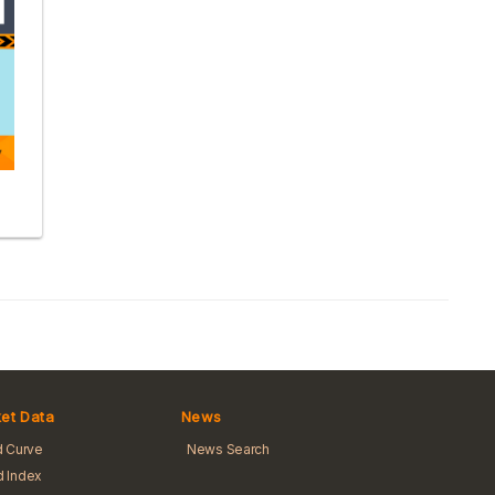
et Data
News
d Curve
News Search
 Index