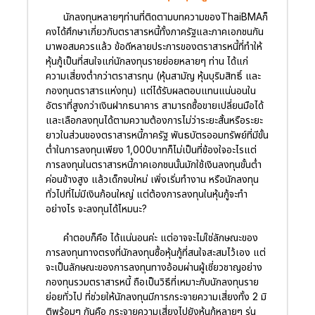
นักลงทุนหลายๆท่านที่ติดตามบทความของThaiBMAก็
คงได้ศึกษาเกี่ยวกับตราสารหนี้ทั้งภาครัฐและภาคเอกชนกัน
มาพอสมควรแล้ว ข้อดีหลายประการของตราสารหนี้ที่ทำให้
หุ้นกู้เป็นที่สนใจแก่นักลงทุนรายย่อยหลายๆ ท่าน ได้แก่
ความเสี่ยงต่ำกว่าตราสารทุน (หุ้นสามัญ หุ้นบุริมสิทธิ์ และ
กองทุนตราสารแห่งทุน) แต่ได้รับผลตอบแทนแน่นอนใน
อัตราที่สูงกว่าเงินฝากธนาคาร สามารถซื้อขายเปลี่ยนมือได้
และเลือกลงทุนได้ตามความต้องการไม่ว่าระยะสั้นหรือระยะ
ยาวในส่วนของตราสารหนี้ภาครัฐ พันธบัตรออมทรัพย์ที่มีขั้น
ต่ำในการลงทุนเพียง 1,000บาทก็ไม่เป็นที่ข้องใจอะไรแต่
การลงทุนในตราสารหนี้ภาคเอกชนนั้นมักใช้เงินลงทุนขั้นต่ำ
ค่อนข้างสูง แล้วเด็กจบใหม่ เพิ่งเริ่มทำงาน หรือนักลงทุน
ทั่วไปที่ไม่มีเงินก้อนใหญ่ แต่ต้องการลงทุนในหุ้นกู้จะทำ
อย่างไร จะลงทุนได้ไหมนะ?
คำตอบก็คือ ได้แน่นอนค่ะ แต่อาจจะไม่ใช่ลักษณะของ
การลงทุนทางตรงที่นักลงทุนซื้อหุ้นกู้ที่สนใจสะสมไว้เอง แต่
จะเป็นลักษณะของการลงทุนทางอ้อมผ่านผู้เชี่ยวชาญอย่าง
กองทุนรวมตราสารหนี้ ถือเป็นวิธีที่เหมาะกับนักลงทุนราย
ย่อยทั่วไป ที่ช่วยให้นักลงทุนมีการกระจายความเสี่ยงทั้ง 2 มิ
ติพร้อมๆ กันคือ กระจายความเสี่ยงไปยังหุ้นกู้หลายๆ รุ่น