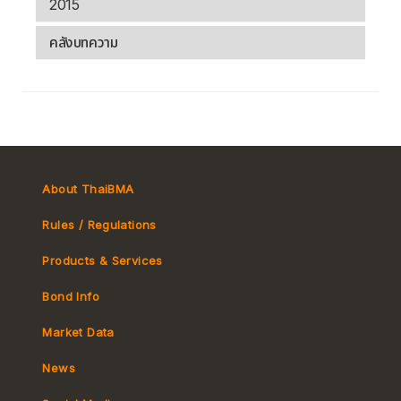
2015
คลังบทความ
About ThaiBMA
Rules / Regulations
Products & Services
Bond Info
Market Convention
Market Data
Tax
Yield Curve
News
MeBond