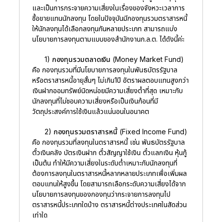
และเป็นการกระจายความเสี่ยงในเรื่องของจังหวะเวลาการ
ซื้อขายแทนนักลงทุน โดยในปัจจุบันมีกองทุนรวมตราสารหนี้
ให้นักลงทุนได้เลือกลงทุนกันหลายประเภท สามารถแบ่ง
นโยบายการลงทุนตามแบบของสำนักงานก.ล.ต. ได้ดังนี้ค่ะ
1) กองทุนรวมตลาดเงิน (Money Market Fund)
คือ กองทุนรวมที่มีนโยบายการลงทุนในพันธบัตรรัฐบาล
หรือตราสารหนี้อายุสั้นๆ ไม่เกิน1ปี อัตราผลตอบแทนสูงกว่า
เงินฝากออมทรัพย์นิดหน่อยมีความเสี่ยงต่ำที่สุด เหมาะกับ
นักลงทุนที่ไม่ชอบความเสี่ยงหรือเป็นเงินก้อนที่มี
วัตถุประสงค์การใช้เงินแล้วแน่นอนในอนาคต
2) กองทุนรวมตราสารหนี้ (Fixed Income Fund)
คือ กองทุนรวมที่ลงทุนในตราสารหนี้ เช่น พันธบัตรรัฐบาล
ตั๋วเงินคลัง บัตรเงินฝาก ตั๋วสัญญาใช้เงิน ตั๋วแลกเงิน หุ้นกู้
เป็นต้น ทำให้มีความเสี่ยงในระดับต่ำเหมาะกับนักลงทุนที่
ต้องการลงทุนในตราสารหนี้หลากหลายประเภทเพื่อเพิ่มผล
ตอบแทนให้สูงขึ้น โดยสามารถเลือกระดับความเสี่ยงได้จาก
นโยบายการลงทุนของกองทุนว่ากระจายการลงทุนไป
ตราสารหนี้ประเภทใดบ้าง ตราสารหนี้ต่างประเทศในสัดส่วน
เท่าใด