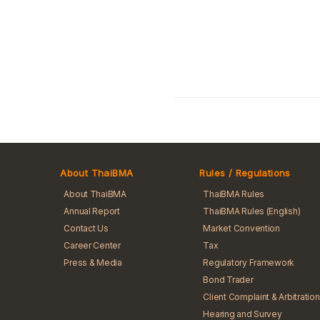
About ThaiBMA
Rules / Regulations
About ThaiBMA
ThaiBMA Rules
Annual Report
ThaiBMA Rules (English)
Contact Us
Market Convention
Career Center
Tax
Press & Media
Regulatory Framework
Bond Trader
Client Complaint & Arbitration
Hearing and Survey