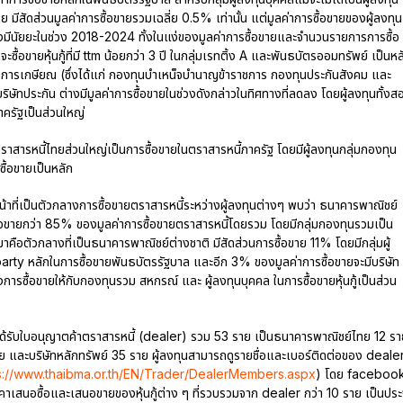
 มีสัดส่วนมูลค่าการซื้อขายรวมเฉลี่ย 0.5% เท่านั้น แต่มูลค่าการซื้อขายของผู้ลงทุน
อย่างมีนัยยะในช่วง 2018-2024 ทั้งในแง่ของมูลค่าการซื้อขายและจำนวนรายการการซื้อ
ซื้อขายหุ้นกู้ที่มี ttm น้อยกว่า 3 ปี ในกลุ่มเรทติ้ง A และพันธบัตรออมทรัพย์ เป็นหล
่อการเกษียณ (ซึ่งได้แก่ กองทุนบำเหน็จบำนาญข้าราชการ กองทุนประกันสังคม และ
ิษัทประกัน ต่างมีมูลค่าการซื้อขายในช่วงดังกล่าวในทิศทางที่ลดลง โดยผู้ลงทุนทั้งส
าครัฐเป็นส่วนใหญ่
สารหนี้ไทยส่วนใหญ่เป็นการซื้อขายในตราสารหนี้ภาครัฐ โดยมีผู้ลงทุนกลุ่มกองทุน
ื้อขายเป็นหลัก
น้าที่เป็นตัวกลางการซื้อขายตราสารหนี้ระหว่างผู้ลงทุนต่างๆ พบว่า ธนาคารพาณิชย์
ื้อขายกว่า 85% ของมูลค่าการซื้อขายตราสารหนี้โดยรวม โดยมีกลุ่มกองทุนรวมเป็น
อตัวกลางที่เป็นธนาคารพาณิชย์ต่างชาติ มีสัดส่วนการซื้อขาย 11% โดยมีกลุ่มผู้
arty หลักในการซื้อขายพันธบัตรรัฐบาล และอีก 3% ของมูลค่าการซื้อขายจะมีบริษัท
งการซื้อขายให้กับกองทุนรวม สหกรณ์ และ ผู้ลงทุนบุคคล ในการซื้อขายหุ้นกู้เป็นส่วน
ที่ได้รับใบอนุญาตค้าตราสารหนี้ (dealer) รวม 53 ราย เป็นธนาคารพาณิชย์ไทย 12 รา
 และบริษัทหลักทรัพย์ 35 ราย ผู้ลงทุนสามารถดูรายชื่อและเบอร์ติดต่อของ deale
s://www.thaibma.or.th/EN/Trader/DealerMembers.aspx
) โดย faceboo
สนอซื้อและเสนอขายของหุ้นกู้ต่าง ๆ ที่รวบรวมจาก dealer กว่า 10 ราย เป็นประ