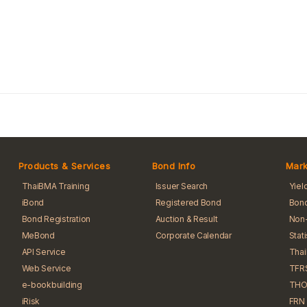
Products & Services
Bond Info
Mark
ThaiBMA Training
Issuer Search
Yiel
iBond
Registered Bond
Bond
Bond Registration
Auction & Result
Non-
MeBond
Corporate Calendar
Stat
API Service
Tha
Web Service
TFR
e-bookbuilding
THO
iRisk
FRN 