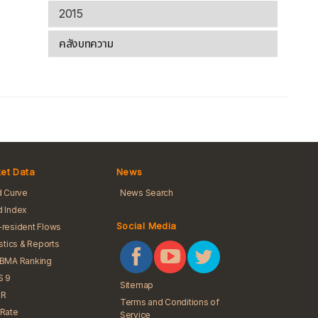
2015
คลังบทความ
et Data
News
d Curve
News Search
 Index
Social Media
resident Flows
istics & Reports
iBMA Ranking
S 9
Sitemap
R
Terms and Conditions of
Rate
Service