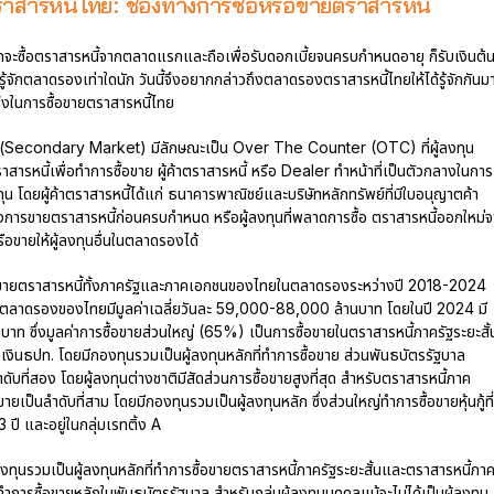
สารหนี้ไทย: ช่องทางการซื้อหรือขายตราสารหนี้
จะซื้อตราสารหนี้จากตลาดแรกและถือเพื่อรับดอกเบี้ยจนครบกำหนดอายุ ก็รับเงินต้
ือรู้จักตลาดรองเท่าใดนัก วันนี้จึงอยากกล่าวถึงตลาดรองตราสารหนี้ไทยให้ได้รู้จักกันม
นึ่งในการซื้อขายตราสารหนี้ไทย
(Secondary Market) มีลักษณะเป็น Over The Counter (OTC) ที่ผู้ลงทุน
สารหนี้เพื่อทำการซื้อขาย ผู้ค้าตราสารหนี้ หรือ Dealer ทำหน้าที่เป็นตัวกลางในการ
ทุน โดยผู้ค้าตราสารหนี้ได้แก่ ธนาคารพาณิชย์และบริษัทหลักทรัพย์ที่มีใบอนุญาตค้า
่ต้องการขายตราสารหนี้ก่อนครบกำหนด หรือผู้ลงทุนที่พลาดการซื้อ ตราสารหนี้ออกใหม่
อขายให้ผู้ลงทุนอื่นในตลาดรองได้
้อขายตราสารหนี้ทั้งภาครัฐและภาคเอกชนของไทยในตลาดรองระหว่างปี 2018-2024
ในตลาดรองของไทยมีมูลค่าเฉลี่ยวันละ 59,000-88,000 ล้านบาท โดยในปี 2024 มี
บาท ซึ่งมูลค่าการซื้อขายส่วนใหญ่ (65%) เป็นการซื้อขายในตราสารหนี้ภาครัฐระยะสั้น
วเงินธปท. โดยมีกองทุนรวมเป็นผู้ลงทุนหลักที่ทำการซื้อขาย ส่วนพันธบัตรรัฐบาล
ับที่สอง โดยผู้ลงทุนต่างชาติมีสัดส่วนการซื้อขายสูงที่สุด สำหรับตราสารหนี้ภาค
ยเป็นลำดับที่สาม โดยมีกองทุนรวมเป็นผู้ลงทุนหลัก ซึ่งส่วนใหญ่ทำการซื้อขายหุ้นกู้ที่
 ปี และอยู่ในกลุ่มเรทติ้ง A
มกองทุนรวมเป็นผู้ลงทุนหลักที่ทำการซื้อขายตราสารหนี้ภาครัฐระยะสั้นและตราสารหนี้ภา
ำการซื้อขายหลักในพันธบัตรรัฐบาล สำหรับกลุ่มผู้ลงทุนบุคคลแม้จะไม่ได้เป็นผู้ลงทุน