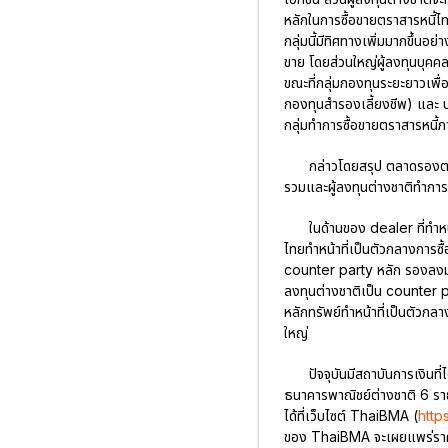
หลักในการซื้อขายตราสารหนี้ไทย
กลุ่มนี้มีทิศทางเพิ่มมากขึ้น
ขาย โดยส่วนใหญ่ผู้ลงทุนบุคคลจะ
ขณะที่กลุ่มกองทุนระยะยาวเพื
กองทุนสำรองเลี้ยงชีพ) และ บร
กลุ่มทำการซื้อขายตราสารหนี้ภ
กล่าวโดยสรุป ตลาดรองตรา
รวมและผู้ลงทุนต่างชาติทำการซ
ในด้านของ dealer ที่ทำห
ไทยทำหน้าที่เป็นตัวกลางการซ
counter party หลัก รองลงมาคื
ลงทุนต่างชาติเป็น counter p
หลักทรัพย์ทำหน้าที่เป็นตัวกลา
ใหญ่
ปัจจุบันมีสถาบันการเงิน
ธนาคารพาณิชย์ต่างชาติ 6 ราย
ได้ที่เว็บไซต์ ThaiBMA (
http
ของ ThaiBMA จะเผยแพร่ราคาเ