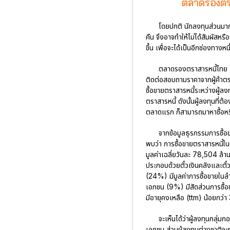
ตลาดรองตรา
โดยปกติ นักลงทุนส่วนมาก
คืน จึงอาจทำให้ไม่ได้สัมผัสหร
ขึ้น เพื่อจะได้เป็นอีกช่องทางห
ตลาดรองตราสารหนี้ไทย 
ติดต่อสอบถามราคาจากผู้ค้าตรา
ซื้อขายตราสารหนี้ระหว่างผู้ลง
ตราสารหนี้ ดังนั้นผู้ลงทุนที
ตลาดแรก ก็สามารถมาหาซื้อหรื
จากข้อมูลธุรกรรมการซื
พบว่า การซื้อขายตราสารหนี้
มูลค่าเฉลี่ยวันละ 78,504 ล้าน
ประกอบด้วยตั๋วเงินคลังและตั๋
(24%) มีมูลค่าการซื้อขายในลำด
เอกชน (9%) มีสัดส่วนการซื้อขา
มีอายุคงเหลือ (ttm) น้อยกว่า 3
จะเห็นได้ว่าผู้ลงทุนกลุ่
เอกชน ส่วนผู้ลงทุนต่างชาติจะท