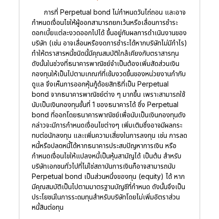
การที่ Perpetual bond ไม่กำหนดวันไถ่ถอน และอาจ
กำหนดเงื่อนไขให้ผู้ออกสามารถยกเว้นหรือเลื่อนการชำระ
ดอกเบี้ยแต่ละงวดออกไปได้ ขึ้นอยู่กับผลการดำเนินงานของ
บริษัท (เช่น อาจเลื่อนหรืองดการชำระได้หากบริษัทไม่มีกำไร)
ทำให้ตราสารหนี้ชนิดนี้มีคุณสมบัติใกล้เคียงกับตราสารทุน
ดังนั้นในช่วงที่ธนาคารพาณิชย์จำเป็นต้องเพิ่มสัดส่วนเงิน
กองทุนให้เป็นไปตามเกณฑ์ที่เข้มงวดขึ้นของหน่วยงานกำกับ
ดูแล จึงเห็นการออกหุ้นกู้ด้อยสิทธิที่เป็น Perpetual
bond จากธนาคารพาณิชย์ต่าง ๆ มากขึ้น เพราะสามารถใช้
นับเป็นเงินกองทุนขั้นที่ 1 ของธนาคารได้ ซึ่ง Perpetual
bond ที่ออกโดยธนาคารพาณิชย์เพื่อนับเป็นเงินกองทุนดัง
กล่าวจะมีการกำหนดเงื่อนไขต่างๆ เพิ่มเติมซึ่งอาจมีผลกระ
ทบต่อนักลงทุน และเพิ่มความเสี่ยงในการลงทุน เช่น การลด
หนี้หรือปลดหนี้ได้หากธนาคารประสบปัญหาการเงิน หรือ
กำหนดเงื่อนไขให้แปลงหนี้เป็นหุ้นสามัญได้ เป็นต้น สำหรับ
บริษัทเอกชนทั่วไปที่ไม่ใช่สถาบันการเงินก็อาจสามารถนับ
Perpetual bond เป็นส่วนหนึ่งของทุน (equity) ได้ หาก
มีคุณสมบัติเป็นไปตามมาตรฐานบัญชีที่กำหนด ดังนั้นจึงเป็น
ประโยชน์ในการระดมทุนสำหรับบริษัทโดยไม่เพิ่มอัตราส่วน
หนี้สินต่อทุน