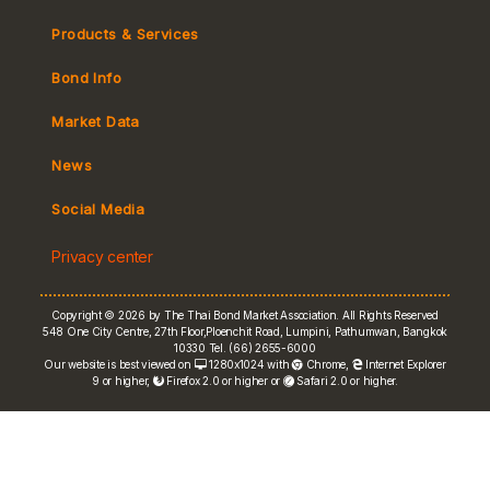
Products & Services
Bond Info
Market Convention
Market Data
Tax
Yield Curve
News
MeBond
Social Media
Non-resident Flows
Privacy center
e-bookbuilding
Copyright © 2026 by The Thai Bond Market Association. All Rights Reserved
548 One City Centre, 27th Floor,Ploenchit Road, Lumpini, Pathumwan, Bangkok
10330 Tel. (66) 2655-6000
Our website is best viewed on
1280x1024 with
Chrome
,
Internet Explorer
9 or higher,
Firefox 2.0 or higher or
Safari 2.0 or higher.
FRN Rate
Bond Price
ASEAN+3 Bond Info