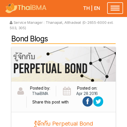
TH
|
EN
Toggl
naviga
Service Manager :
Thanapat, Atthadeat (0-2655-6000 ext.
503, 305)
Bond Blogs
Posted by:
Posted on:
ThaiBMA
Apr 28 2016
Share this post with
รู้จักกับ Perpetual Bond