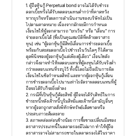
1. ผู้ถือหุ้นกู้ Perpetual bond อาจไม่ได้รับชำระ
ดอกเบี้ยหรือได้รับผลตอบแทนต่ำกว่าที่คาดหวัง
หากธุรกิจหรือผลการดำเนินงานของบริษัทไม่เป็น
ไปตามคาดหมาย เนื่องจากมักจะมีการกำหนด
เงื่อนไขให้ผู้ออกสามารถ “ยกเว้น” หรือ “เลื่อน” การ
จ่ายดอกเบี้ยได้ (ซึ่งเป็นคุณสมบัติที่คล้ายตราสาร
ทุน) เช่น “ผู้ออกหุ้นกู้มีสิทธิเลื่อนการชำระดอกเบี้ย
พร้อมกับสะสมดอกเบี้ยไปชำระในวันใดๆ ก็ได้ตาม
ดุลพินิจของผู้ออกหุ้นกู้แต่เพียงผู้เดียว” เงื่อนไขดัง
กล่าวจึงอาจทำให้ผลตอบแทนที่ผู้ลงทุนได้รับจริงต่ำ
กว่าผลตอบแทนที่ระบุไว้ ทั้งนี้โดยไม่ถือเป็นการผิด
เงื่อนไขในข้อกำหนดสิทธิ และหากผู้ออกหุ้นกู้เลื่อน
การชำระดอกเบี้ยไปนานเท่าไรอัตราผลตอบแทนที่ผู้
ถือจะได้รับก็จะยิ่งต่ำลง
2. กรณีที่เป็นหุ้นกู้ด้อยสิทธิ ผู้ถือจะได้รับสิทธิในการ
ชำระหนี้หลังเจ้าหนี้บุริมสิทธิและเจ้าหนี้สามัญอื่นๆ
หากผู้ออกถูกศาลสั่งพิทักษ์ทรัพย์เด็ดขาดหรือ
ประสบภาวะล้มละลาย
3. สภาพคล่องค่อนข้างน้อย การซื้อขายเปลี่ยนมือของ
ตราสารประเภทนี้ในตลาดรองมีไม่มาก ทำให้ผู้ถือ
ตราสารอาจไม่สามารถขายในตลาดรองได้ในราคา