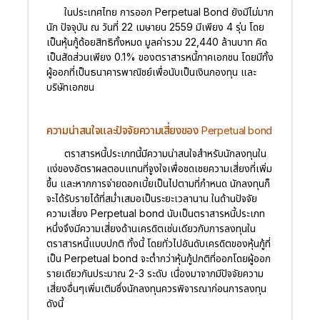
ในประเทศไทย การออก Perpetual Bond ยังมีไม่มาก
นัก ปัจจุบัน ณ วันที่ 22 เมษายน 2559 มีเพียง 4 รุ่น โดย
เป็นหุ้นกู้ด้อยสิทธิทั้งหมด มูลค่ารวม 22,440 ล้านบาท คิด
เป็นสัดส่วนเพียง 0.1% ของตราสารหนี้ภาคเอกชน โดยมีทั้ง
ผู้ออกที่เป็นธนาคารพาณิชย์เพื่อนับเป็นเงินกองทุน และ
บริษัทเอกชน
ความน่าสนใจและปัจจัยความเสี่ยงของ Perpetual bond
ตราสารหนี้ประเภทนี้มีความน่าสนใจสำหรับนักลงทุนใน
แง่ของอัตราผลตอบแทนที่จูงใจเพื่อชดเชยความเสี่ยงที่เพิ่ม
ขึ้น และหากการจ่ายดอกเบี้ยเป็นไปตามที่กำหนด นักลงทุนก็
จะได้รับรายได้ที่สม่ำเสมอเป็นระยะเวลานาน ในด้านปัจจัย
ความเสี่ยง Perpetual bond นับเป็นตราสารหนี้ประเภท
หนึ่งจึงมีความเสี่ยงด้านเครดิตเช่นเดียวกับการลงทุนใน
ตราสารหนี้แบบปกติ ทั้งนี้ โดยทั่วไปอันดับเครดิตของหุ้นกู้ที่
เป็น Perpetual bond จะต่ำกว่าหุ้นกู้ปกติที่ออกโดยผู้ออก
รายเดียวกันประมาณ 2-3 ระดับ เนื่องมาจากมีปัจจัยความ
เสี่ยงอื่นๆเพิ่มเติมซึ่งนักลงทุนควรพิจารณาก่อนการลงทุน
ดังนี้