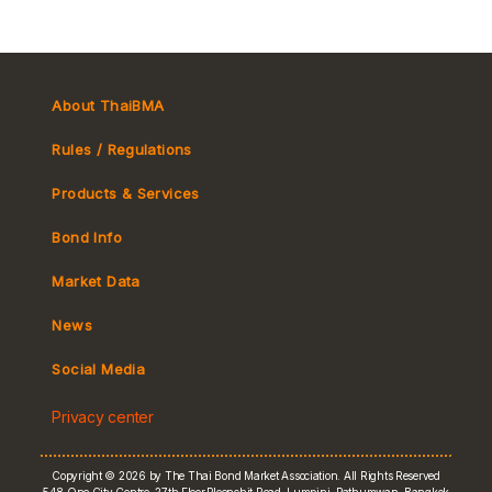
About ThaiBMA
Rules / Regulations
Products & Services
Bond Info
Market Convention
Market Data
Tax
Yield Curve
News
MeBond
Social Media
Non-resident Flows
Privacy center
e-bookbuilding
Copyright © 2026 by The Thai Bond Market Association. All Rights Reserved