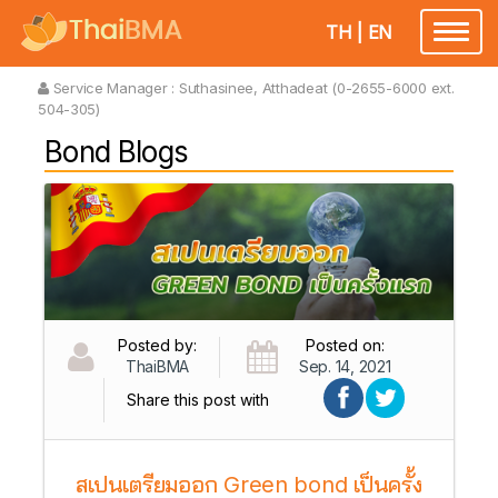
TH
|
EN
Toggl
naviga
Service Manager :
Suthasinee, Atthadeat (0-2655-6000 ext.
504-305)
Bond Blogs
Posted by:
Posted on:
ThaiBMA
Sep. 14, 2021
Share this post with
สเปนเตรียมออก Green bond เป็นครั้ง