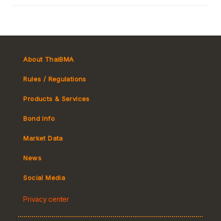
About ThaiBMA
Rules / Regulations
Products & Services
Bond Info
Market Convention
Market Data
Tax
Yield Curve
News
MeBond
Social Media
Non-resident Flows
Privacy center
e-bookbuilding