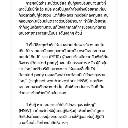
การผิดนัดชำระหนี้ตั๋วบีอีและหุ้นกู้ของบริษัทบางแห่งที่
เกิดขึ้นในปีที่แล้ว แม้จะคิดเป็นมูลค่าค่อนข้างน้อยหากเทียบ
กับตลาดหุ้นกู้โดยรวม แต่ก็ส่งผลกระทบต่อนักลงทุนและสั่น
คลอนความเชื่อมั่นในตลาดตั๋วบีอีอย่างมาก ทำให้หน่วยงาน
กำกับดูแลต้องทบทวนแก้ไขหลักเกณฑ์การขออนุญาตการ
เสนอขายตราสารหนี้ในประเด็นหลักๆ ดังนี้
 ตั๋วบีอีจะถูกจำกัดให้เสนอขายได้เฉพาะในวงแคบไม่
เกิน 10 รายและนักลงทุนสถาบันเท่านั้น กรณีเสนอขายวง
แคบไม่เกิน 10 ราย (PP10) ผู้ลงทุนต้องมีความสัมพันธ์กับ
กิจการ (Related party) เช่น เป็นกรรมการ หรือ ผู้ถือหุ้น
รายใหญ่ แต่ถ้าบริษัทอยากจะขายให้บุคคลอื่นที่ไม่ใช่
Related party บุคคลดังกล่าวจะต้องเป็น“นักลงทุนราย
ใหญ่” (High net worth investors: HNW) และต้อง
เสนอขายผ่านตัวกลางเท่านั้น เพื่อให้สถาบันการเงินที่เป็น
ตัวกลางช่วยทำหน้าที่กลั่นกรอง
 หุ้นกู้ หากเสนอขายให้กับ“นักลงทุนรายใหญ่”
(HNW) จะต้องจัดให้มีผู้แทนผู้ถือหุ้นกู้ เพื่อทำหน้าที่ดูแล
สิทธิประโยชน์ของผู้ลงทุนและติดตามให้ผู้ออกห้นกู้ปฏิบัติ
ตามเงื่อนไขข้อกำหนดสิทธิต่างๆ