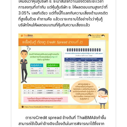
เหมือนว่าหุ้นกู้บริษัท ข. จะน่าสนใจกว่าเนื่องด้วยระยะเวลา
การลงทุนที่เท่ากัน แต่หุ้นกู้บริษัท ข. ให้ผลตอบแทนสูงกว่าที่
3.05% เลยทีเดียว แต่ทั้งนี้ก็แลกกับความเสี่ยงด้านเครดิต
ที่สูงขึ้นด้วย คำถามคือ แล้วเราจะทราบได้อย่างไรว่าหุ้นกู้
บริษัทไหนให้ผลตอบแทนที่คุ้มกับความเสี่ยงแล้ว
ตารางCredit spread ข้างต้นที่ ThaiBMAจัดทำขึ้น
สามารถใช้เป็นค่าอ้างอิงเบื้องต้นในการพิจารณาได้ซึ่งจาก