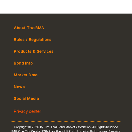
About ThaiBMA
Rules / Regulations
Products & Services
Bond Info
Market Convention
Market Data
Tax
Yield Curve
News
MeBond
Social Media
Non-resident Flows
Privacy center
e-bookbuilding
Copyright © 2026 by The Thai Bond Market Association. All Rights Reserved
548 One City Centre, 27th Floor,Ploenchit Road, Lumpini, Pathumwan, Bangkok