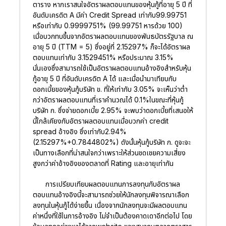
ตาราง หากเราสนใจอัตราผลตอบแทนของหุ้นกู้ที่อายุ 5 ปี ที่
อันดับเครดิต A มีค่า Credit Spread เท่ากับ99.99751
หรือเท่ากับ 0.9999751% (99.99751 หารด้วย 100)
เมื่อบวกทบขึ้นจากอัตราผลตอบแทนของพันธบัตรรัฐบาล ณ
อายุ 5 ปี (TTM = 5) ซึ่งอยู่ที่ 2.15297% ก็จะได้อัตราผล
ตอบแทนเท่ากับ 3.1529451% หรือประมาณ 3.15%
นั่นเองซึ่งสามารถใช้เป็นอัตราผลตอบแทนอ้างอิงสำหรับหุ้น
กู้อายุ 5 ปี ที่อันดับเครดิต A ได้ และเมื่อนำมาเทียบกับ
ดอกเบี้ยของหุ้นกู้บริษัท ข. ที่ให้เท่ากับ 3.05% จะเห็นว่าต่ำ
กว่าอัตราผลตอบแทนที่เราคำนวณได้ 0.1%ในขณะที่หุ้นกู้
บริษัท ก. ซึ่งจ่ายดอกเบี้ย 2.95% จะพบว่าดอกเบี้ยที่เสนอให้
นี้ใกล้เคียงกับอัตราผลตอบแทนเมื่อบวกค่า credit
spread อ้างอิง ซึ่งเท่ากับ2.94%
(2.15297%+0.7844802%) ดังนั้นหุ้นกู้บริษัท ก. ดูจะจะ
เป็นทางเลือกที่น่าสนใจกว่าเพราะให้ส่วนชดเชยความเสี่ยง
สูงกว่าค่าอ้างอิงของตลาดที่ Rating และอายุเท่ากัน
การเปรียบเทียบผลตอบแทนการลงทุนกับอัตราผล
ตอบแทนอ้างอิงนี้จะสามารถช่วยให้นักลงทุนพิจารณาเลือก
ลงทุนในหุ้นกู้ได้ง่ายขึ้น เนื่องจากนักลงทุนจะมีผลตอบแทน
ค่าหนึ่งที่ใช้ในการอ้างอิง ไม่จำเป็นต้องคาดเดาอีกต่อไป โดย