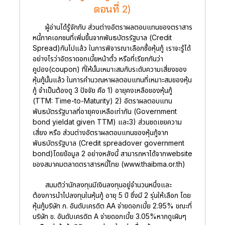
ตอนที่ 2)
ผู้อ่านได้รู้จักกับ ส่วนต่างอัตราผลตอบแทนของตราสาร
หนี้ภาคเอกชนที่เพิ่มขึ้นจากพันธบัตรรัฐบาล (Credit
Spread)กันไปแล้ว ในการพิจารณาเลือกซื้อหุ้นกู้ เราจะรู้ได้
อย่างไรว่าอัตราดอกเบี้ยหน้าตั๋ว หรือที่เรียกกันว่า
คูปอง(coupon) ที่ให้นั้นเหมาะสมกับระดับความเสี่ยงของ
หุ้นกู้นั้นแล้ว ในการคำนวณหาผลตอบแทนที่เหมาะสมของหุ้น
กู้ จำเป็นต้องดู 3 ปัจจัย คือ 1) อายุคงเหลือของหุ้นกู้
(TTM: Time-to-Maturity) 2) อัตราผลตอบแทน
พันธบัตรรัฐบาลที่อายุคงเหลือเท่ากัน (Government
bond yieldat given TTM) และ3) ส่วนชดเชยความ
เสี่ยง หรือ ส่วนต่างอัตราผลตอบแทนของหุ้นกู้จาก
พันธบัตรรัฐบาล (Credit spreadover government
bond)โดยข้อมูล 2 อย่างหลังนี้ สามารถหาได้จากwebsite
ของสมาคมตลาดตราสารหนี้ไทย (www.thaibma.or.th)
สมมติว่านักลงทุนมีเงินลงทุนอยู่จำนวนหนึ่งและ
ต้องการนำไปลงทุนในหุ้นกู้ อายุ 5 ปี ซึ่งมี 2 รุ่นให้เลือก โดย
หุ้นกู้บริษัท ก. อันดับเครดิต AA จ่ายดอกเบี้ย 2.95% ขณะที่
บริษัท ข. อันดับเครดิต A จ่ายดอกเบี้ย 3.05%หากดูเผินๆ