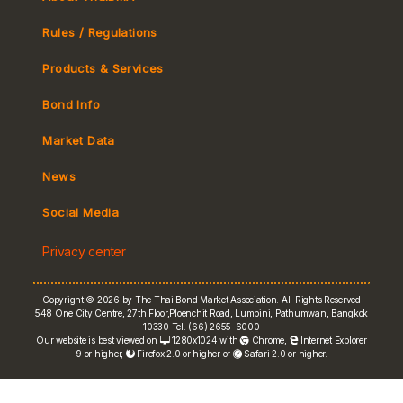
Rules / Regulations
Products & Services
Bond Info
Market Convention
Market Data
Tax
Yield Curve
News
MeBond
Social Media
Non-resident Flows
Privacy center
e-bookbuilding
Copyright © 2026 by The Thai Bond Market Association. All Rights Reserved
548 One City Centre, 27th Floor,Ploenchit Road, Lumpini, Pathumwan, Bangkok
10330 Tel. (66) 2655-6000
Our website is best viewed on
1280x1024 with
Chrome
,
Internet Explorer
9 or higher,
Firefox 2.0 or higher or
Safari 2.0 or higher.
FRN Rate
Bond Price