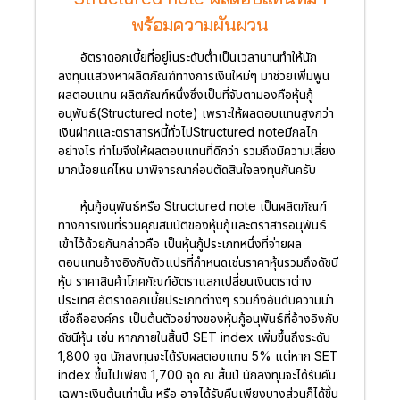
พร้อมความผันผวน
อัตราดอกเบี้ยที่อยู่ในระดับต่ำเป็นเวลานานทำให้นัก
ลงทุนแสวงหาผลิตภัณฑ์ทางการเงินใหม่ๆ มาช่วยเพิ่มพูน
ผลตอบแทน ผลิตภัณฑ์หนึ่งซึ่งเป็นที่จับตามองคือหุ้นกู้
อนุพันธ์(Structured note) เพราะให้ผลตอบแทนสูงกว่า
เงินฝากและตราสารหนี้ทั่วไปStructured noteมีกลไก
อย่างไร ทำไมจึงให้ผลตอบแทนที่ดีกว่า รวมถึงมีความเสี่ยง
มากน้อยแค่ไหน มาพิจารณาก่อนตัดสินใจลงทุนกันครับ
หุ้นกู้อนุพันธ์หรือ Structured note เป็นผลิตภัณฑ์
ทางการเงินที่รวมคุณสมบัติของหุ้นกู้และตราสารอนุพันธ์
เข้าไว้ด้วยกันกล่าวคือ เป็นหุ้นกู้ประเภทหนึ่งที่จ่ายผล
ตอบแทนอ้างอิงกับตัวแปรที่กำหนดเช่นราคาหุ้นรวมถึงดัชนี
หุ้น ราคาสินค้าโภคภัณฑ์อัตราแลกเปลี่ยนเงินตราต่าง
ประเทศ อัตราดอกเบี้ยประเภทต่างๆ รวมถึงอันดับความน่า
เชื่อถือองค์กร เป็นต้นตัวอย่างของหุ้นกู้อนุพันธ์ที่อ้างอิงกับ
ดัชนีหุ้น เช่น หากภายในสิ้นปี SET index เพิ่มขึ้นถึงระดับ
1,800 จุด นักลงทุนจะได้รับผลตอบแทน 5% แต่หาก SET
index ขึ้นไปเพียง 1,700 จุด ณ สิ้นปี นักลงทุนจะได้รับคืน
เฉพาะเงินต้นเท่านั้น หรือ อาจได้รับคืนเพียงบางส่วนก็ได้ขึ้น