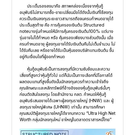
ประเด็นรองลงมาคือ สภาพคล่องเนื่องจากหุ้นกู้
อนุพันธ์ไม่สามารถซื้อ-ขายเปลี่ยนมือได้ดังนั้นเงินที่ใช้ลงทุน
ควรเป็นเงินลงทุนระยะยาวสามารถถือจนครบกำหนดอายุได้
ประเด็นสุดท้าย คือ การคุ้มครองเงินต้น Structured
noteบางรุ่นกำหนดให้มีการคุ้มครองเงินต้น100% แต่บาง
รุ่นอาจไม่ได้กำหนด หรือ คุ้มครองเพียงบางส่วนดังนั้น เมื่อ
ครบกำหนดอายุ ผู้ลงทุนอาจได้รับเงินต้นคืนไม่เต็มจำนวน ไม่
ได้รับคืนเลย หรืออาจได้รับเป็นหุ้นของบริษัทแทนเงินต้น ขึ้น
อยู่กับเงื่อนไขที่ผู้ออกกำหนด
หุ้นกู้อนุพันธ์เป็นการลงทุนที่มีความซับซ้อนและความ
เสี่ยงที่สูงกว่าหุ้นกู้ทั่วไป แต่ก็นับเป็นทางเลือกที่มีโอกาสได้
ผลตอบแทนที่สูงขึ้นดังนั้นนักลงทุนควรทำความเข้าใจถึง
คุณลักษณะและหลักทรัพย์ที่อ้างอิงของหุ้นกู้อนุพันธ์นั้นๆ
ก่อนตัดสินใจลงทุน โดยสำนักงาน กลต. กำหนดให้หุ้นกู้
อนุพันธ์เสนอขายได้เฉพาะผู้ลงทุนรายใหญ่ (HNW) และ ผู้
ลงทุนรายใหญ่พิเศษ (UHNW) เท่านั้น สามารถศึกษา
คุณสมบัติผู้ลงทุนรายใหญ่ได้จากบทความ “Ultra High Net
Worth กลุ่มนักลงทุนใหม่ ขาใหญ่ในตลาดตราสารหนี้ไทย”