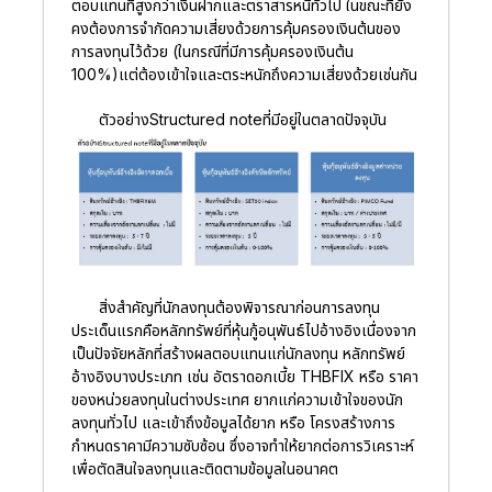
ตอบแทนที่สูงกว่าเงินฝากและตราสารหนี้ทั่วไป ในขณะที่ยัง
คงต้องการจำกัดความเสี่ยงด้วยการคุ้มครองเงินต้นของ
การลงทุนไว้ด้วย (ในกรณีที่มีการคุ้มครองเงินต้น
100%)แต่ต้องเข้าใจและตระหนักถึงความเสี่ยงด้วยเช่นกัน
ตัวอย่างStructured noteที่มีอยู่ในตลาดปัจจุบัน
สิ่งสำคัญที่นักลงทุนต้องพิจารณาก่อนการลงทุน
ประเด็นแรกคือหลักทรัพย์ที่หุ้นกู้อนุพันธ์ไปอ้างอิงเนื่องจาก
เป็นปัจจัยหลักที่สร้างผลตอบแทนแก่นักลงทุน หลักทรัพย์
อ้างอิงบางประเภท เช่น อัตราดอกเบี้ย THBFIX หรือ ราคา
ของหน่วยลงทุนในต่างประเทศ ยากแก่ความเข้าใจของนัก
ลงทุนทั่วไป และเข้าถึงข้อมูลได้ยาก หรือ โครงสร้างการ
กำหนดราคามีความซับซ้อน ซึ่งอาจทำให้ยากต่อการวิเคราะห์
เพื่อตัดสินใจลงทุนและติดตามข้อมูลในอนาคต