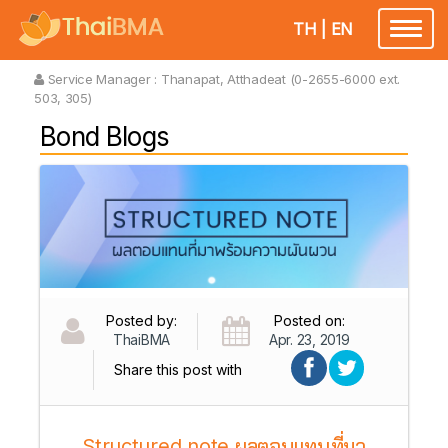
TH
|
EN
Toggl
naviga
Service Manager :
Thanapat, Atthadeat (0-2655-6000 ext.
503, 305)
Bond Blogs
Posted by:
Posted on:
ThaiBMA
Apr. 23, 2019
Share this post with
Structured note ผลตอบแทนที่มา