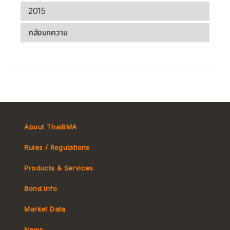
2015
คลังบทความ
About ThaiBMA
Rules / Regulations
Products & Services
Bond Info
Market Convention
Market Data
Tax
Yield Curve
News