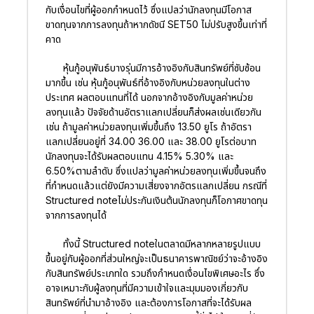
กับเงื่อนไขที่ผู้ออกกำหนดไว้ ซึ่งแปลว่านักลงทุนมีโอกาส
ขาดทุนจากการลงทุนถ้าหากดัชนี SET50 ไม่ปรับสูงขึ้นเท่าที่
คาด
หุ้นกู้อนุพันธ์บางรุ่นมีการอ้างอิงกับสินทรัพย์ที่ซับซ้อน
มากขึ้น เช่น หุ้นกู้อนุพันธ์ที่อ้างอิงกับหน่วยลงทุนในต่าง
ประเทศ ผลตอบแทนที่ได้ นอกจากอ้างอิงกับมูลค่าหน่วย
ลงทุนแล้ว ปัจจัยด้านอัตราแลกเปลี่ยนก็ส่งผลเช่นเดียวกัน
เช่น ถ้ามูลค่าหน่วยลงทุนเพิ่มขึ้นถึง 13.50 ยูโร ถ้าอัตรา
แลกเปลี่ยนอยู่ที่ 34.00 36.00 และ 38.00 ยูโรต่อบาท
นักลงทุนจะได้รับผลตอบแทน 4.15% 5.30% และ
6.50%ตามลำดับ ซึ่งแปลว่ามูลค่าหน่วยลงทุนเพิ่มขึ้นจนถึง
ที่กำหนดแล้วแต่ยังมีความเสี่ยงจากอัตรแลกเปลี่ยน กรณีที่
Structured noteไม่ประกันเงินต้นนักลงทุนก็โอกาศขาดทุน
จากการลงทุนได้
ทั้งนี้ Structured noteในตลาดมีหลากหลายรูปแบบ
ขึ้นอยู่กับผู้ออกที่ส่วนใหญ่จะเป็นธนาคารพาณิชย์ว่าจะอ้างอิง
กับสินทรัพย์ประเภทใด รวมถึงกำหนดเงื่อนไขพิเศษอะไร ซึ่ง
อาจเหมาะกับผู้ลงทุนที่มีความเข้าใจและมุมมองเกี่ยวกับ
สินทรัพย์ที่นำมาอ้างอิง และต้องการโอกาสที่จะได้รับผล