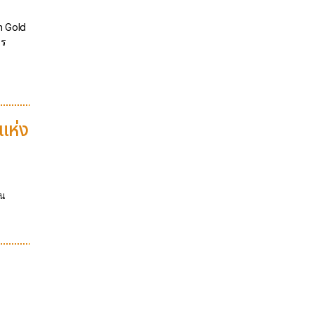
n Gold
ตร
แห่ง
้น