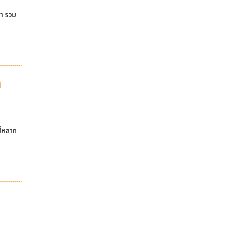
ษา รวม
ก
ี่หลาก