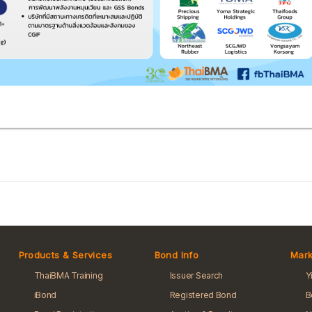
Products & Services
Bond Info
Mark
ThaiBMA Training
Issuer Search
Y
iBond
Registered Bond
B