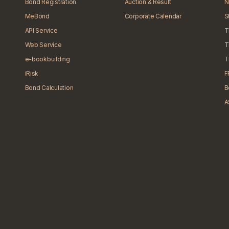
Bond Registration
Auction & Result
N
MeBond
Corporate Calendar
S
API Service
T
Web Service
T
e-bookbuilding
T
iRisk
F
Bond Calculation
B
A