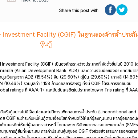
Share this post with
 Investment Facility (CGIF) ในฐานะองค์กรค้ำประกั
หุ้นกู้
vestment Facility (CGIF) เป็นองค์กรระหว่างประเทศที่ จัดตั้งขึ้นในปี 2010 โ
าเอเชีย (Asian Development Bank: ADB) และความร่วมมือของประเทศสมาชิ
นุนเงินทุนจาก ADB (15.54%) จีน (29.60%) ญี่ปุ่น (29.60%) เกาหลี (14.80
(10.46%) รวมมูลค่า 1,158 ล้านดอลลาร์สหรัฐ ทั้งนี้ CGIF ได้รับการจัดอันดับ
bal ratings ที่ AA/A-1+ และอันดับเครดิตในประเทศไทยจาก Tris rating ที่ AAA
ะกันหุ้นกู้อย่างไม่มีเงื่อนไขและไม่มีการเพิกถอนการค้ำประกัน (Unconditional and
GIF จะชำระคืนหนี้หุ้นกู้ตามเงื่อนไขที่กำหนดไว้ให้แก่ผู้ลงทุนแทน หากผู้ออกผิดนั
ยงด้านเครดิตให้แก่ผู้ออกตราสารหนี้ โดยเฉพาะบริษัทขนาดกลางและขนาดเล็ก (SMEs
้นทุนการกู้ยืมที่เหมาะสม การค้ำประกันหุ้นกู้ของ CGIF จึงช่วยส่งเสริมการออกตราส
ภาคอาเซียน และยังเป็นการช่วยเสริมสร้างเสถียรภาพของตลาดการเงินในภูมิภาคอาเซีย