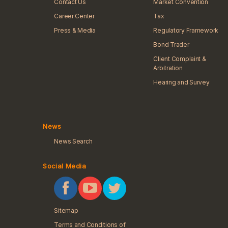
Contact Us
Market Convention
Career Center
Tax
Press & Media
Regulatory Framework
Bond Trader
Client Complaint &
Arbitration
Hearing and Survey
News
News Search
Social Media
Sitemap
Terms and Conditions of