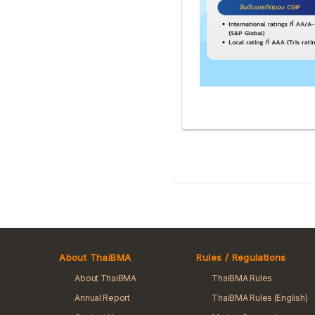
About ThaiBMA
Rules / Regulations
About ThaiBMA
ThaiBMA Rules
Annual Report
ThaiBMA Rules (English)