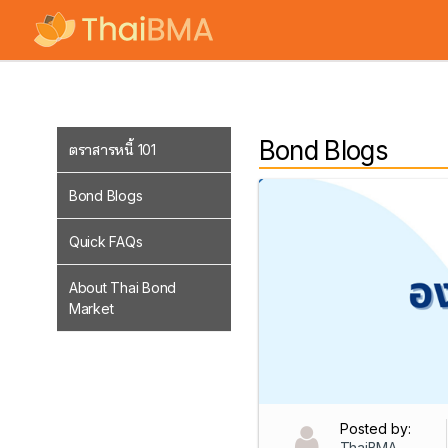
Products & Services
Market Data
Bond Blogs
ตราสารหนี้ 101
Bond Blogs
Quick FAQs
About Thai Bond
Market
Posted by:
ThaiBMA