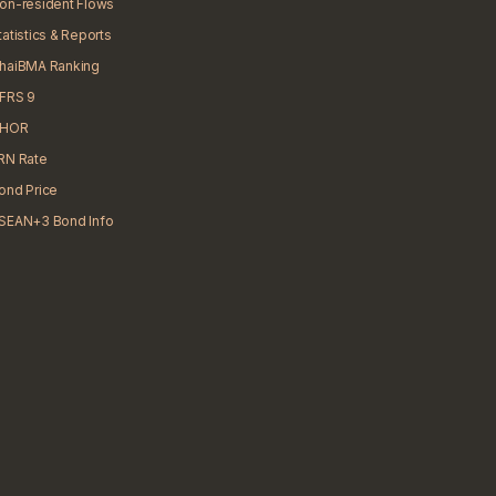
on-resident Flows
tatistics & Reports
haiBMA Ranking
FRS 9
HOR
RN Rate
ond Price
SEAN+3 Bond Info