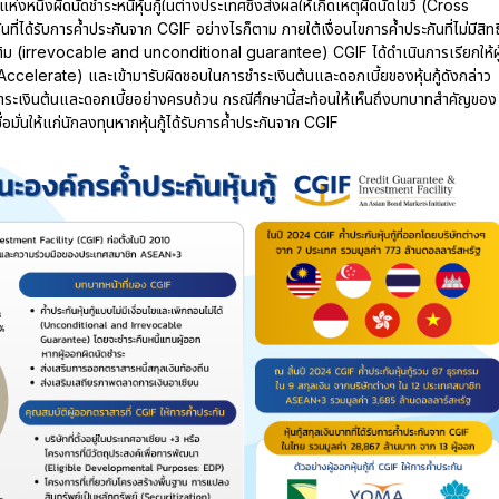
ห่งหนึ่งผิดนัดชำระหนี้หุ้นกู้ในต่างประเทศซึ่งส่งผลให้เกิดเหตุผิดนัดไขว้ (Cross
กันที่ได้รับการค้ำประกันจาก CGIF อย่างไรก็ตาม ภายใต้เงื่อนไขการค้ำประกันที่ไม่มีสิทธิ
มเติม (irrevocable and unconditional guarantee) CGIF ได้ดำเนินการเรียกให้ผู
Accelerate) และเข้ามารับผิดชอบในการชำระเงินต้นและดอกเบี้ยของหุ้นกู้ดังกล่าว
บชำระเงินต้นและดอกเบี้ยอย่างครบถ้วน กรณีศึกษานี้สะท้อนให้เห็นถึงบทบาทสำคัญของ
มั่นให้แก่นักลงทุนหากหุ้นกู้ได้รับการค้ำประกันจาก CGIF