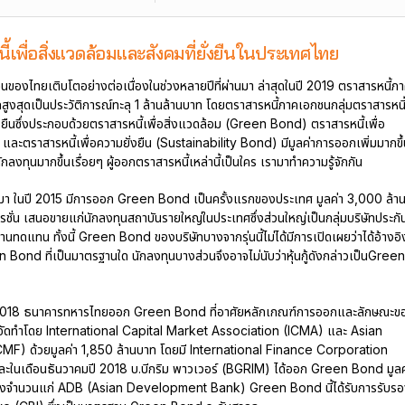
้เพื่อสิ่งแวดล้อมและสังคมที่ยั่งยืนในประเทศไทย
องไทยเติบโตอย่างต่อเนื่องในช่วงหลายปีที่ผ่านมา ล่าสุดในปี 2019 ตราสารหนี้ภ
งสุดเป็นประวัติการณ์ทะลุ 1 ล้านล้านบาท โดยตราสารหนี้ภาคเอกชนกลุ่มตราสารหนี
ั่งยืนซึ่งประกอบด้วยตราสารหนี้เพื่อสิ่งแวดล้อม (Green Bond) ตราสารหนี้เพื่อ
ะตราสารหนี้เพื่อความยั่งยืน (Sustainability Bond) มีมูลค่าการออกเพิ่มมากขึ้
งทุนมากขึ้นเรื่อยๆ ผู้ออกตราสารหนี้เหล่านี้เป็นใคร เรามาทำความรู้จักกัน
ผ่านมา ในปี 2015 มีการออก Green Bond เป็นครั้งแรกของประเทศ มูลค่า 3,000 ล้า
ั่น เสนอขายแก่นักลงทุนสถาบันรายใหญ่ในประเทศซึ่งส่วนใหญ่เป็นกลุ่มบริษัทประกั
านทดแทน ทั้งนี้ Green Bond ของบริษัทบางจากรุ่นนี้ไม่ได้มีการเปิดเผยว่าได้อ้างอิ
nd ที่เป็นมาตรฐานใด นักลงทุนบางส่วนจึงอาจไม่นับว่าหุ้นกู้ดังกล่าวเป็นGreen
ี 2018 ธนาคารทหารไทยออก Green Bond ที่อาศัยหลักเกณฑ์การออกและลักษณะข
ัดทำโดย International Capital Market Association (ICMA) และ Asian
F) ด้วยมูลค่า 1,850 ล้านบาท โดยมี International Finance Corporation
 และในเดือนธันวาคมปี 2018 บ.บีกริม พาวเวอร์ (BGRIM) ได้ออก Green Bond มูลค
ั้งจำนวนแก่ ADB (Asian Development Bank) Green Bond นี้ได้รับการรับร