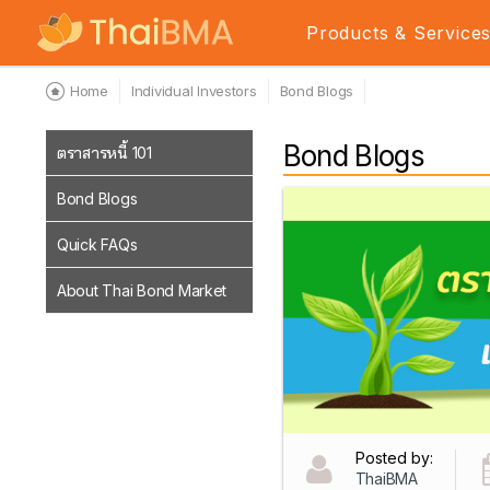
Products & Service
Home
Individual Investors
Bond Blogs
Bond Blogs
ตราสารหนี้ 101
Bond Blogs
Quick FAQs
About Thai Bond Market
Posted by:
ThaiBMA