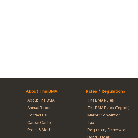
About ThaiBMA
Rules / Regulations
About ThaiBMA
ThaiBMA Rules
Annual Report
ThaiBMA Rules (English)
Contact Us
Market Convention
Career Center
Tax
Press & Media
Regulatory Framework
Bond Trader