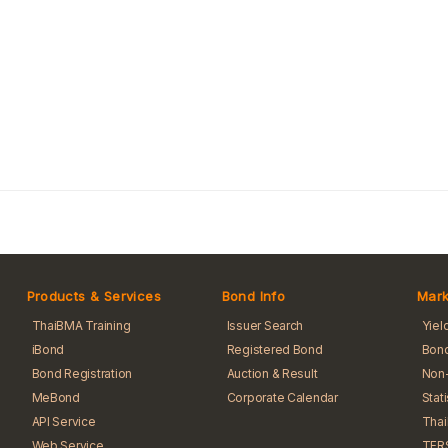
Products & Services
Bond Info
Mark
ThaiBMA Training
Issuer Search
Yiel
iBond
Registered Bond
Bond
Bond Registration
Auction & Result
Non-
MeBond
Corporate Calendar
Stat
API Service
Tha
Web Service
TFR