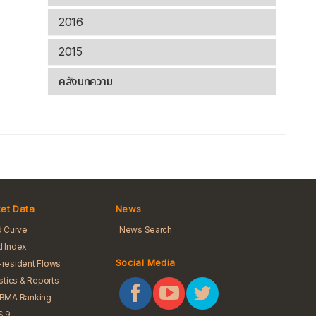
2016
2015
คลังบทความ
et Data
News
d Curve
News Search
 Index
Social Media
resident Flows
istics & Reports
iBMA Ranking
S 9