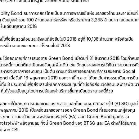
ive (CBI) ซึ่งเป็นมาตรฐาน Green Bond ระดับสากล
bility Bond ธนาคารกสิกรไทยเป็นธนาคารพาณิชย์แห่งแรกของไทยและอาเซียนที่
ยืน ด้วยมูลค่ารวม 100 ล้านดอลลาร์สหรัฐฯ หรือประมาณ 3,288 ล้านบาท เสนอขายแก
 ในเดือนตุลาคม 2018
ื่อสิ่งแวดล้อมและสังคมที่ยั่งยืนในปี 2018 อยู่ที่ 10,138 ล้านบาท หรือคิดเป็น
รหนี้ภาคเอกชนระยะยาวทั้งหมดในปี 2018
ต. ได้ออกเกณฑ์การเสนอขาย Green Bond เมื่อวันที่ 31 ธันวาคม 2018 โดยกำหนด
หนี้ตามปกติแต่เปิดเผยข้อมูลเพิ่มเติม เช่น วัตถุประสงค์การใช้เงิน กระบวนการคั
ริหารเงินจากการระดมทุน เป็นต้น ตามมาด้วยการออกเกณฑ์การเสนอขาย Social
d เมื่อวันที่ 16 พฤษภาคม 2019 นอกจากนี้ ก.ล.ต. ได้ยกเว้นค่าธรรมเนียมการยื่น
ั้ง 3 ประเภทนี้เพื่อส่งเสริมให้เกิดการระดมทุนที่คำนึงถึงสิ่งแวดล้อมและการพัฒนา
MA ก็ได้ร่วมสนับสนุนโดยการปรับลดค่าบริการขึ้นทะเบียนตราสารหนี้ด้วย
อกภายใต้เกณฑ์การเสนอขายของ ก.ล.ต. ออกโดย บมจ. บีทีเอส กรุ๊ป (BTSG) มูลค่
 24 พฤษภาคม 2019 เป็นครั้งแรกของการออก Green Bond ที่เสนอขายแก่ผู้ลงทุน
ประเทศ ตามมาด้วย บมจ.พลังงานบริสุทธิ์ (EA) ออก Green Bond มูลค่ารวม
้างโรงไฟฟ้าพลังงานลม ทั้งนี้ Green Bond ของ BTSG และ EA ต่างก็ได้รับการ
d จาก CBI