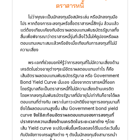
ตราสารหนี้
ไม่ว่าคุณจะเป็นนักลงทุนมือสมัครเล่น หรือนักลงทุนมือ
โปร หากต้องการจะลงทุนหรือซื้อตราสารหนี้สักรุ่น ล้วนแล้ว
แต่ต้องเทียบเคียงกับอัตราผลตอบแทนพันธบัตรรัฐบาลทั้ง
สิ้นเพื่อพิจารณาว่าตราสารหนี้รุ่นที่เล็งไว้นั้นให้คูปองหรือผล
ตอบแทนเหมาะสมแล้วหรือยังเมื่อเทียบกับการลงทุนที่ไม่มี
ความเสี่ยง
พระเอกที่ช่วยบอกให้รู้ว่าการลงทุนที่ไม่มีความเสี่ยงด้าน
เครดิตในช่วงอายุต่างๆจะมีอัตราผลตอบแทนเท่าไร ก็คือ
เส้นอัตราผลตอบแทนพันธบัตรรัฐบาล หรือ Government
Bond Yield Curve นั่นเอง เนื่องจากตราสารหนี้ที่ออก
โดยรัฐบาลถือเป็นตราสารหนี้ที่ไม่มีความเสี่ยงด้านเครดิต
โดยหากลงทุนในพันธบัตรรัฐบาลที่มีอายุไม่เท่ากันก็อาจได้ผล
ตอบแทนที่ต่างกัน เพราะในภาวะปกติยิ่งอายุการลงทุนนานก็
ยิ่งได้ผลตอบแทนสูงขึ้น
เส้น Government bond yield
curve จึงใช้สะท้อนอัตราผลตอบแทนของการลงทุนที่
ปราศจากความเสี่ยงด้านเครดิตในระยะเวลาต่าง ๆ
โดย
เส้น Yield curve จะปรับเพิ่มขึ้นหรือลดลงได้ในแต่ละวันขึ้น
กับปัจจัยทางเศรษฐกิจต่าง ๆ ดังนั้นนักลงทุนจึงสามารถนำ