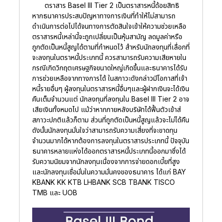
ตราสาร Basel III Tier 2 เป็นตราสารหนี้ด้อยสิทธิ
หากธนาคารประสบปัญหาทางการเงินที่ทำให้ไม่สามารถ
ดำเนินการต่อไปได้จนทางการตัดสินใจเข้าให้ความช่วยเหลือ
ตราสารหนี้เหล่านี้จะถูกเปลี่ยนเป็นหุ้นสามัญ ลดมูลค่าหรือ
ถูกตัดเป็นหนี้สูญได้ตามที่กำหนดไว้ สำหรับนักลงทุนที่เลื่อกที่
จะลงทุนในตราหนี้ประเภทนี้ ควรสามารถรับความเสียหายใน
กรณีเกิดวิกฤตเศรษฐกิจขนาดใหญ่เกิดขึ้นและธนาคารได้รับ
การช่วยเหลือจากทางการได้ ในสภาวะดังกล่าวมีโอกาสที่เจ้า
หนี้รายอื่นๆ ผู้ลงทุนในตราสารหนี้อื่นๆและผู้ฝากเงินจะได้เงิน
คืนเต็มจำนวนแต่ นักลงทุนที่ลงทุนใน Basel III Tier 2 อาจ
เสียเงินทั้งหมดไป แม้ว่าหากภายหลังบริษัทได้ฟื้นตัวเข้าส่
สภาวะปกติแล้วก็ตาม ส่วนที่ถูกตัดเป็นหนี้สูญแล้วจะไม่ได้คืน
ดังนั้นนักลงทุนมั่นใจว่าสามารถรับความเสี่ยงที่จะขาดทุน
จำนวนมากได้หากต้องการลงทุนในตราสารประเภทนี้ ปัจจุบัน
ธนาคารหลายแห่งได้ออกตราสารหนี้ประเภทนี้ออกมาซึ่งได้
รับความนิยมจากนักลงทุนเนื่องจากการจ่ายดอกเบี้ยที่สูง
และนักลงทุนเชื่อมั่นในความมั่นคงของธนาคาร ได้แก่ BAY
KBANK KK KTB LHBANK SCB TBANK TISCO
TMB และ UOB