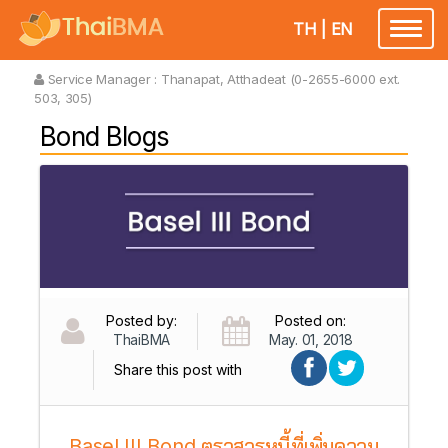
TH
|
EN
Toggl
naviga
Service Manager :
Thanapat, Atthadeat (0-2655-6000 ext.
503, 305)
Bond Blogs
Posted by:
Posted on:
ThaiBMA
May. 01, 2018
Share this post with
Basel III Bond ตราสารหนี้ที่เพิ่มความ