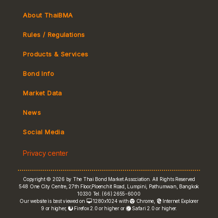
About ThaiBMA
Rules / Regulations
Products & Services
Bond Info
Market Convention
Market Data
Tax
Yield Curve
News
MeBond
Social Media
Non-resident Flows
Privacy center
e-bookbuilding
Copyright © 2026 by The Thai Bond Market Association. All Rights Reserved
548 One City Centre, 27th Floor,Ploenchit Road, Lumpini, Pathumwan, Bangkok
10330 Tel. (66) 2655-6000
Our website is best viewed on
1280x1024 with
Chrome
,
Internet Explorer
9 or higher,
Firefox 2.0 or higher or
Safari 2.0 or higher.
FRN Rate