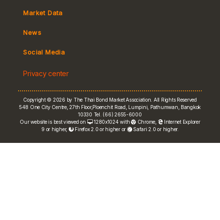
Market Convention
Market Data
Tax
Yield Curve
News
MeBond
Social Media
Non-resident Flows
Privacy center
e-bookbuilding
Copyright © 2026 by The Thai Bond Market Association. All Rights Reserved
548 One City Centre, 27th Floor,Ploenchit Road, Lumpini, Pathumwan, Bangkok
10330 Tel. (66) 2655-6000
Our website is best viewed on
1280x1024 with
Chrome
,
Internet Explorer
9 or higher,
Firefox 2.0 or higher or
Safari 2.0 or higher.
FRN Rate
Bond Price
ASEAN+3 Bond Info