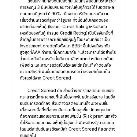
ดังนั้นหากนักลงทุนไปลงทุนในสินทรัพย์อื่นที่มีระยะเวลา
การลงทุน 3 ปีเหมือนกันอย่างเช่นหุ้นกู้ก็ควรได้รับอัตราผล
ตอบแทนที่สูงกว่า1.90% เนื่องจากบริษัทเอกชนมีความ
เสี่ยงด้านเครดิตที่สูงกว่ารัฐบาล ทั้งนี้อันดับเครดิตของ
บริษัทที่ออกหุ้นกู้ (Issuer Credit Rating)หรืออันดับ
เครดิตของหุ้นกู้ (Issue Credit Rating)เป็นปัจจัยหนึ่งที่
สำคัญในการพิจารณาเลือกซื้อหุ้นกู้ โดยระดับที่ถือว่าเป็น
Investment gradeคือตั้งแต่ BBB- ขึ้นไปจนถึงระดับ
สูงสุดที่AAA คำถามที่มักตามมาคือ “แล้วจะทราบได้อย่างไร
ว่าแต่ละอันดับเครดิตนั้นมีความเสี่ยงแตกต่างกันมากน้อย
เพียงใด และสามารถวัดเป็นตัวเลขได้หรือไม่” คำตอบคือ
ความเสี่ยงที่เพิ่มขึ้นเมื่ออันดับเครดิตต่ำลงจะสะท้อนเป็น
ตัวเลขได้จาก Credit Spread
Credit Spread คือ ส่วนต่างอัตราผลตอบแทนของ
ตราสารหนี้ภาคเอกชนที่เพิ่มขึ้นจากพันธบัตรรัฐบาล โดยยิ่ง
อันดับเครดิตต่ำลง ส่วนต่างผลตอบแทนก็จะยิ่งเพิ่มขึ้น
เนื่องจากเมื่อสิ่งที่ลงทุนมีความเสี่ยงสูงขึ้น นักลงทุนย่อม
ต้องการส่วนชดเชยความเสี่ยงเพิ่มขึ้น (Risk premium)จึง
ทำให้ผลตอบแทนของหุ้นกู้นั้นสูงกว่าพันธบัตรรัฐบาลเสมอ
โดยแต่ละอันดับเครดิตจะมีค่า Credit Spread ที่แตกต่าง
กันออกไป