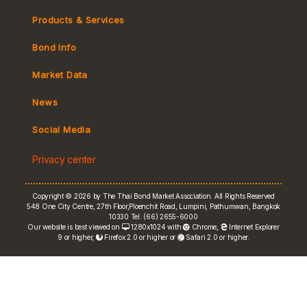
Products & Services
Bond Info
Market Convention
Market Data
Tax
Yield Curve
News
MeBond
Social Media
Non-resident Flows
Privacy center
e-bookbuilding
Copyright © 2026 by The Thai Bond Market Association. All Rights Reserved
548 One City Centre, 27th Floor,Ploenchit Road, Lumpini, Pathumwan, Bangkok
10330 Tel. (66) 2655-6000
Our website is best viewed on
1280x1024 with
Chrome
,
Internet Explorer
9 or higher,
Firefox 2.0 or higher or
Safari 2.0 or higher.
FRN Rate
Bond Price
ASEAN+3 Bond Info