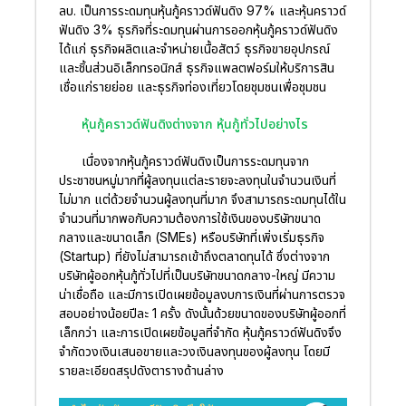
ลบ. เป็นการระดมทุนหุ้นกู้คราวด์ฟันดิง 97% และหุ้นคราวด์
ฟันดิง 3% ธุรกิจที่ระดมทุนผ่านการออกหุ้นกู้คราวด์ฟันดิง
ได้แก่ ธุรกิจผลิตและจำหน่ายเนื้อสัตว์ ธุรกิจขายอุปกรณ์
และชิ้นส่วนอิเล็กทรอนิกส์ ธุรกิจแพลตฟอร์มให้บริการสิน
เชื่อแก่รายย่อย และธุรกิจท่องเที่ยวโดยชุมชนเพื่อชุมชน
หุ้นกู้คราวด์ฟันดิงต่างจาก หุ้นกู้ทั่วไปอย่างไร
เนื่องจากหุ้นกู้คราวด์ฟันดิงเป็นการระดมทุนจาก
ประชาชนหมู่มากที่ผู้ลงทุนแต่ละรายจะลงทุนในจำนวนเงินที่
ไม่มาก แต่ด้วยจำนวนผู้ลงทุนที่มาก จึงสามารถระดมทุนได้ใน
จำนวนที่มากพอกับความต้องการใช้เงินของบริษัทขนาด
กลางและขนาดเล็ก (SMEs) หรือบริษัทที่เพิ่งเริ่มธุรกิจ
(Startup) ที่ยังไม่สามารถเข้าถึงตลาดทุนได้ ซึ่งต่างจาก
บริษัทผู้ออกหุ้นกู้ทั่วไปที่เป็นบริษัทขนาดกลาง-ใหญ่ มีความ
น่าเชื่อถือ และมีการเปิดเผยข้อมูลงบการเงินที่ผ่านการตรวจ
สอบอย่างน้อยปีละ 1 ครั้ง ดังนั้นด้วยขนาดของบริษัทผู้ออกที่
เล็กกว่า และการเปิดเผยข้อมูลที่จำกัด หุ้นกู้คราวด์ฟันดิงจึง
จำกัดวงเงินเสนอขายและวงเงินลงทุนของผู้ลงทุน โดยมี
รายละเอียดสรุปดังตารางด้านล่าง