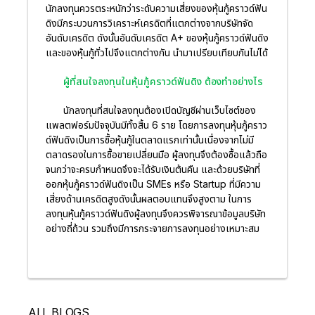
นักลงทุนควรตระหนักว่าระดับความเสี่ยงของหุ้นกู้คราวด์ฟัน
ดิงมีกระบวนการวิเคราะห์เครดิตที่แตกต่างจากบริษัทจัด
อันดับเครดิต ดังนั้นอันดับเครดิต A+ ของหุ้นกู้คราวด์ฟันดิง
และของหุ้นกู้ทั่วไปจึงแตกต่างกัน นำมาเปรียบเทียบกันไม่ได้
ผู้ที่สนใจลงทุนในหุ้นกู้คราวด์ฟันดิง ต้องทำอย่างไร
นักลงทุนที่สนใจลงทุนต้องเปิดบัญชีผ่านเว็บไซต์ของ
แพลตฟอร์มปัจจุบันมีทั้งสิ้น 6 ราย โดยการลงทุนหุ้นกู้คราว
ด์ฟันดิงเป็นการซื้อหุ้นกู้ในตลาดแรกเท่านั้นเนื่องจากไม่มี
ตลาดรองในการซื้อขายเปลี่ยนมือ ผู้ลงทุนจึงต้องซื้อแล้วถือ
จนกว่าจะครบกำหนดจึงจะได้รับเงินต้นคืน และด้วยบริษัทที่
ออกหุ้นกู้คราวด์ฟันดิงเป็น SMEs หรือ Startup ที่มีความ
เสี่ยงด้านเครดิตสูงดังนั้นผลตอบแทนจึงสูงตาม ในการ
ลงทุนหุ้นกู้คราวด์ฟันดิงผู้ลงทุนจึงควรพิจารณาข้อมูลบริษัท
อย่างถี่ถ้วน รวมถึงมีการกระจายการลงทุนอย่างเหมาะสม
ALL BLOGS