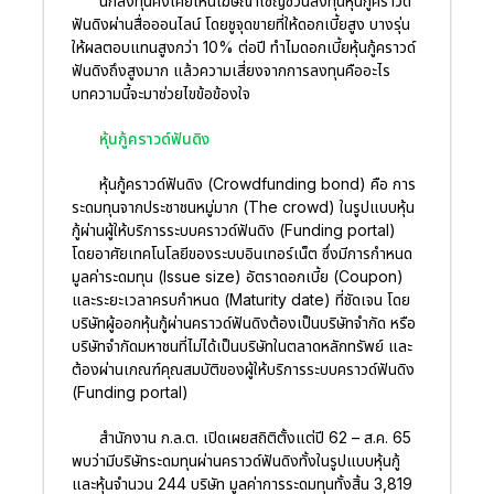
นักลงทุนคงเคยเห็นโฆษณาเชิญชวนลงทุนหุ้นกู้คราวด์
ฟันดิงผ่านสื่อออนไลน์ โดยชูจุดขายที่ให้ดอกเบี้ยสูง บางรุ่น
ให้ผลตอบแทนสูงกว่า 10% ต่อปี ทำไมดอกเบี้ยหุ้นกู้คราวด์
ฟันดิงถึงสูงมาก แล้วความเสี่ยงจากการลงทุนคืออะไร
บทความนี้จะมาช่วยไขข้อข้องใจ
หุ้นกู้คราวด์ฟันดิง
หุ้นกู้คราวด์ฟันดิง (Crowdfunding bond) คือ การ
ระดมทุนจากประชาชนหมู่มาก (The crowd) ในรูปแบบหุ้น
กู้ผ่านผู้ให้บริการระบบคราวด์ฟันดิง (Funding portal)
โดยอาศัยเทคโนโลยีของระบบอินเทอร์เน็ต ซึ่งมีการกำหนด
มูลค่าระดมทุน (Issue size) อัตราดอกเบี้ย (Coupon)
และระยะเวลาครบกำหนด (Maturity date) ที่ชัดเจน โดย
บริษัทผู้ออกหุ้นกู้ผ่านคราวด์ฟันดิงต้องเป็นบริษัทจำกัด หรือ
บริษัทจำกัดมหาชนที่ไม่ได้เป็นบริษัทในตลาดหลักทรัพย์ และ
ต้องผ่านเกณฑ์คุณสมบัติของผู้ให้บริการระบบคราวด์ฟันดิง
(Funding portal)
สำนักงาน ก.ล.ต. เปิดเผยสถิติตั้งแต่ปี 62 – ส.ค. 65
พบว่ามีบริษัทระดมทุนผ่านคราวด์ฟันดิงทั้งในรูปแบบหุ้นกู้
และหุ้นจำนวน 244 บริษัท มูลค่าการระดมทุนทั้งสิ้น 3,819