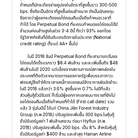
กำหนดก็มักจะต้องจ่ายคูปองในอัตราที่สูงขึ้นราว 300-500
bps. ซึ่งถือเป็นอัตราที่สูงขึ้นค่อนข้างมาก ดังนั้นนักลงทุน
จึงคาดว่าผู้ออกจะต้องขอไถ่ถอนคืนเมื่อถึงกำหนดเวลาที่
ทำได้ โดย Perpetual Bond ที่จะครบกำหนดขอไถ่ถอนได้มี
จำนวนค่อนข้างสูงในช่วง 3-4 ปีนี้ ที่กว่า 93% ออกโดย
รัฐวิสาหกิจจีนที่มีอันดับเครดิตภายในประเทศ (National
credit rating) ตั้งแต่ AA+ ขึ้นไป
ในปี 2018 จีนมี Perpetual Bond ที่จะสามารถเริ่มขอ
ไถ่ถอนได้ครั้งแรกราว $8.4 พันล้าน และจะเพิ่มขึ้นถึง $48
พันล้านในปี 2020 แต่เนื่องจากสถานการณ์สภาพคล่องใน
ประเทศที่ตึงตัวจากมาตรการของภาครัฐเพื่อบรรเทาภาวะ
ฟองสบู่จึงทำให้ตราสารหนี้ภาคเอกชนมีอัตราการผิดนัดชำระ
ในปี 2018 แล้วกว่า 3.6% สูงขึ้นจาก 0.7% ในปีที่แล้ว
ส่วนหุ้นกู้ชั่วนิรันดร์ ก็เริ่มมีผู้ออกภาคเอกชนบางรายที่ยังไม่
ขอไถ่ถอนคืนเมื่อถึงกำหนดที่ทำได้ (First call date) รวม
แล้ว 3 รุ่นในปีนี้ ได้แก่ China Jilin Forest Industry
Group (ก.พ.2018) ปรับคูปองเพิ่มขึ้น 300 bps.ในหุ้นกู้
ชั่วนิรันดร์มูลค่า 1 พันล้านหยวน ต่อมา Hyflux (ก.พ.
2018) ปรับคูปองเพิ่มขึ้น 200 bps. เป็น 8% สำหรับหุ้นกู้
ชั่วนิรันดร์มูลค่า $400 ล้าน และล่าสุด Hainan Airline