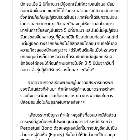
นัก จนเมื่อ 2 ปีที่ผ่านมา มีผู้ออกเริ่มให้ความสนใจและนิยม
ออกเพิ่มขึ้นมาก ขณะที่ก็ได้รับกระแสตอบรับที่ดีจากนักลงทุน
ซึ่งคล้ายกันกับหุ้นกู้ชั่วนิรันดร์ในประเทศจีนที่ได้รับความนิยม
ในการออกจากภาคธุรกิจและนักลงทุนให้ความสนใจอย่าง
มากในการซื้อลงทุนในช่วง 5 ปีที่ผ่านมา และในปีนี้มีหุ้นกู้ชั่วนิ
รันดร์ของจีนหลายรุ่นที่ผู้ออกมีสิทธิขอไถ่ถอนก่อนกำหนดได้
แต่มีผู้ออกบางรายกลับยังไม่ใช้สิทธิขอไถ่ถอน จนก่อให้เกิด
ความกังวลของนักลงทุนว่าจะได้รับเงินต้นคืนเมื่อไหร่เพราะ
นักลงทุนต่างก็คาดหวังว่าจะได้รับเงินคืนเมื่อผู้ออกเริ่มมี
สิทธิขอไถ่ถอนได้ก่อนกำหนดภายในอีก 3-5 ปีนับจากวันที่
ออก แล้วหุ้นกู้ชั่วนิรันดร์ของไทยล่ะ จะยังไง?
จากความกังวลเรื่องฟองสบู่ในภาคอสังหาริมทรัพย์
ของจีนในช่วงที่ผ่านมา ทำให้ภาครัฐกำหนดมาตรการต่างๆ
รวมถึงการเพิ่มความเข้มงวดของธนาคารพาณิชย์ในการ
ปล่อยสินเชื่อในกับธุรกิจในภาคอสังหาฯ
เพื่อบรรเทาปัญหา ทำให้ภาคธุรกิจที่ส่วนมากมีสัดส่วน
ภาระหนี้ที่สูงต้องหันไประดมทุนผ่านตราสารหนี้ที่เรียกว่า
Perpetual Bond ด้วยเหตุผลหนึ่งที่ในทางบัญชีจะนับเป็น
ส่วนของผู้ถือหุ้น (Equity) ซึ่งไม่ทำให้สัดส่วนหนี้สินต่อทุน