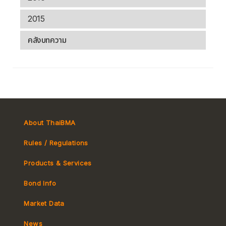
2015
คลังบทความ
About ThaiBMA
Rules / Regulations
Products & Services
Bond Info
Market Convention
Market Data
Tax
Yield Curve
News
MeBond