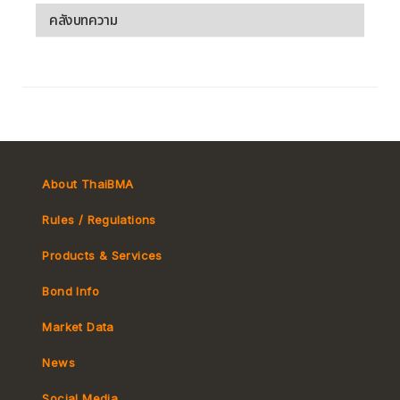
คลังบทความ
About ThaiBMA
Rules / Regulations
Products & Services
Bond Info
Market Convention
Market Data
Tax
Yield Curve
News
MeBond
Social Media