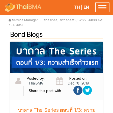
TH
|
EN
Toggl
naviga
Service Manager :
Suthasinee, Atthadeat (0-2655-6000 ext.
504-305)
Bond Blogs
Posted by:
Posted on:
ThaiBMA
Dec. 18, 2019
Share this post with
บาดาล The Series ตอนที่ 1/3: ความ