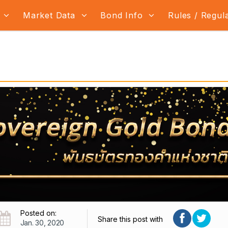
s
Market Data
Bond Info
Rules / Regul
Posted on:
Share this post with
Jan. 30, 2020