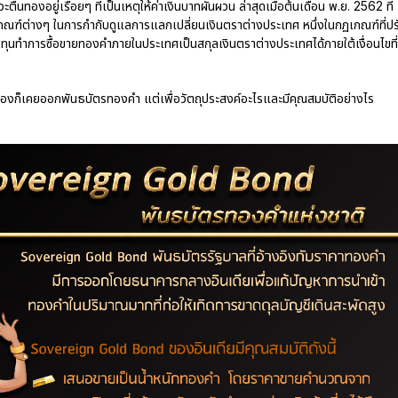
่นทองอยู่เรื่อยๆ ที่เป็นเหตุให้ค่าเงินบาทผันผวน ล่าสุดเมื่อต้นเดือน พ.ย. 2562 ที่
เกณฑ์ต่างๆ ในการกำกับดูแลการแลกเปลี่ยนเงินตราต่างประเทศ หนึ่งในกฏเกณฑ์ที่ปร
งทุนทำการซื้อขายทองคำภายในประเทศเป็นสกุลเงินตราต่างประเทศได้ภายใต้เงื่อนไขที่
ทยเองก็เคยออกพันธบัตรทองคำ แต่เพื่อวัตถุประสงค์อะไรและมีคุณสมบัติอย่างไร