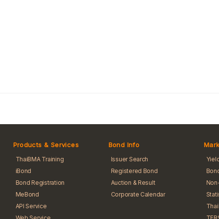
Products & Services
Bond Info
Mark
ThaiBMA Training
Issuer Search
Yiel
iBond
Registered Bond
Bond
Bond Registration
Auction & Result
Non-
MeBond
Corporate Calendar
Stat
API Service
Tha
Web Service
TFR