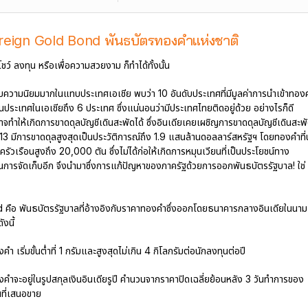
eign Gold Bond พันธบัตรทองคำแห่งชาติ
ชว์ ลงทุน หรือเพื่อความสวยงาม ก็ทำได้ทั้งนั้น
้รับความนิยมมากในแทบประเทศเอเชีย พบว่า 10 อันดับประเทศที่มีมูลค่าการนำเข้าทอง
นประเทศในเอเชียถึง 6 ประเทศ ซึ่งแน่นอนว่ามีประเทศไทยติดอยู่ด้วย อย่างไรก็ดี
จทำให้เกิดการขาดดุลบัญชีเดินสะพัดได้ ซึ่งอินเดียเคยเผชิญการขาดดุลบัญชีเดินสะพ
2013 มีการขาดดุลสูงสุดเป็นประวัติการณ์ถึง 1.9 แสนล้านดอลลาร์สหรัฐฯ โดยทองคำที่
ัวเรือนสูงถึง 20,000 ตัน ซึ่งไม่ได้ก่อให้เกิดการหมุนเวียนที่เป็นประโยชน์ทาง
นการจัดเก็บอีก จึงนำมาซึ่งการแก้ปัญหาของภาครัฐด้วยการออกพันธบัตรรัฐบาล! ใช่
ือ พันธบัตรรัฐบาลที่อ้างอิงกับราคาทองคำซึ่งออกโดยธนาคารกลางอินเดียในนาม
งนี้
 เริ่มขั้นต่ำที่ 1 กรัมและสูงสุดไม่เกิน 4 กิโลกรัมต่อนักลงทุนต่อปี
ำจะอยู่ในรูปสกุลเงินอินเดียรูปี คำนวนจากราคาปิดเฉลี่ยย้อนหลัง 3 วันทำการของ
ที่เสนอขาย