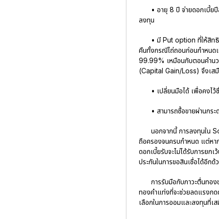
• อายุ 8 ปี จ่ายดอกเบี้ย
ลงทุน
• มี Put option ที่ให้สิท
คืนทั้งกรณีไถ่ถอนก่อนกำหน
99.99% เหมือนกับตอนคำนวณรา
(Capital Gain/Loss) จึงเสม
• เปลี่ยนมือได้ เพื่อคงไ
• สามารถซื้อขายผ่านกระด
นอกจากนี้ การลงทุนใน S
ถือครองจนครบกำหนด แต่หากไถ
ดอกเบี้ยรับจะไม่ได้รับการยก
ประกันในการขอสินเชื่อได้อีกด้
การรับมือกับภาวะตื่นทองข
ทองคำแท่งที่จะช่วยลดแรงกดดั
เลือกในการออมและลงทุนที่เสม