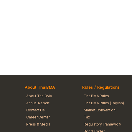
About ThaiBMA
Rules / Regulations
About ThaiBMA
ThaiBMA Rules
Annual Report
ThaiBMA Rules (English)
Contact Us
Market Convention
Career Center
Tax
Press & Media
Regulatory Framework
Bond Trader