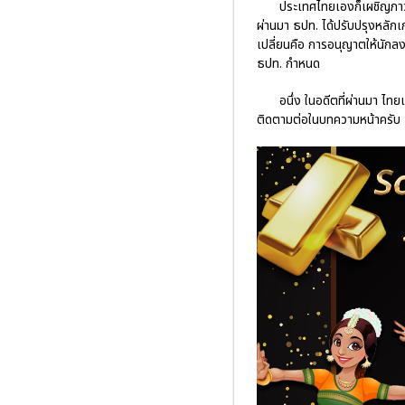
ประเทศไทยเองก็เผชิญภาวะตื
ผ่านมา ธปท. ได้ปรับปรุงหลัก
เปลี่ยนคือ การอนุญาตให้นักล
ธปท. กำหนด
อนึ่ง ในอดีตที่ผ่านมา ไ
ติดตามต่อในบทความหน้าครับ