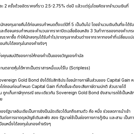
ปีละ 2 ครั้งด้วยอัตราคงที่ราว 2.5-2.75% ต่อปี แล้วแต่รุ่นโดยคิดจากจำนวนเงินที่
ธินักลงทุนขายคืนได้ก่อนครบกำหนดตั้งแต่ปีที่ 5 เป็นต้นไป โดยจำนวนเงินต้นที่จะได้รับ
ดและถือจนครบกำหนดจะคำนวนจากราคาปิดเฉลี่ยย้อนหลัง 3 วันทำการของทองคำเกร
คาซื้อ ทำให้นักลงทุนได้รับกำไร/ขาดทุนจากส่วนต่างจากราคาทองคำที่เปลี่ยนแป
ือนกับได้ลงทุนในทองคำจริงๆ
ว้ซึ่งคุณสมบัติของการให้ทองคำเป็นของขวัญของกำนัล
านตลาดหุ้นได้หากเป็นตราสารหนี้แบบไร้ใบ (Scripless)
overeign Gold Bond ยังได้รับสิทธิประโยชน์ทางภาษีในส่วนของ Capital Gain 
่ถอนก่อนกำหนด Capital Gain ที่เกิดขึ้นจะต้องเสียภาษีตามปกติ ส่วนรายได้
เว้น ถูกเก็บภาษีทุกกรณี ขณะเดียวกัน Sovereign Gold Bond ยังสามารถใช้เป็นหลั
วย
องรัฐบาลอินเดียเป็นการยิงปืนนัดเดียวได้นกถึงสามตัว คือ หนึ่ง ช่วยลดการนำเข้า
นต่อการขาดดุลบัญชีเดินสะพัด สอง รัฐบาลใช้เป็นช่องทางการกู้เงิน และสาม เป็นท
ือนหนึ่งได้ลงทุนในทองคำจริงๆ