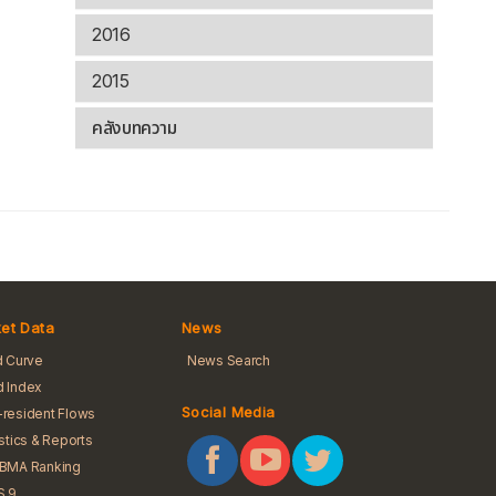
2016
2015
คลังบทความ
et Data
News
d Curve
News Search
 Index
Social Media
resident Flows
istics & Reports
iBMA Ranking
S 9