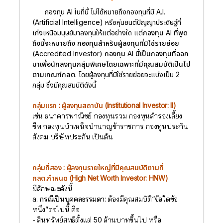
กองทุน AI ในที่นี้ ไม่ได้หมายถึงกองทุนที่มี A.I.
(Artificial Intelligence) หรือหุ่นยนต์ปัญญาประดิษฐ์ที่
เก่งเหนือมนุษย์มาลงทุนให้แต่อย่างใด แต่
กองทุน AI ที่พูด
ถึงนี้จะหมายถึง กองทุนสำหรับผู้ลงทุนที่มิใช่รายย่อย
(Accredited Investor) กองทุน AI นี้เป็นกองทุนที่ออก
มาเพื่อนักลงทุนกลุ่มพิเศษโดยเฉพาะที่มีคุณสมบัติเป็นไป
ตามเกณฑ์กลต.
โดยผู้ลงทุนที่มิใช่รายย่อยจะแบ่งเป็น 2
กลุ่ม ซึ่งมีคุณสมบัติดังนี้
กลุ่มแรก : ผู้ลงทุนสถาบัน (Institutional Investor: II)
เช่น ธนาคารพาณิชย์ กองทุนรวม กองทุนสำรองเลี้ยง
ชีพ กองทุนบำเหน็จบำนาญข้าราชการ กองทุนประกัน
สังคม บริษัทประกัน เป็นต้น
กลุ่มที่สอง : ผู้ลงทุนรายใหญ่ที่มีคุณสมบัติตามที่
กลต.กำหนด (High Net Worth Investor: HNW)
มีลักษณะดังนี้
a. กรณีเป็นบุคคลธรรมดา:
ต้องมีคุณสมบัติ“ข้อใดข้อ
หนึ่ง”ต่อไปนี้ คือ
- สินทรัพย์สุทธิตั้งแต่ 50 ล้านบาทขึ้นไป หรือ