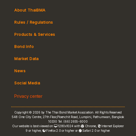
About ThaiBMA
Rules / Regulations
Products & Services
Bond Info
Market Convention
Market Data
Tax
Yield Curve
News
MeBond
Social Media
Non-resident Flows
Privacy center
e-bookbuilding
Copyright © 2026 by The Thai Bond Market Association. All Rights Reserved
548 One City Centre, 27th Floor,Ploenchit Road, Lumpini, Pathumwan, Bangkok
10330 Tel. (66) 2655-6000
Our website is best viewed on
1280x1024 with
Chrome
,
Internet Explorer
9 or higher,
Firefox 2.0 or higher or
Safari 2.0 or higher.
FRN Rate