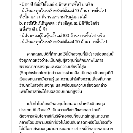
- มีรายได้ต่อปีตั้งแต่ 4 ล้านบาทขึ้นไป หรือ
- มีเงินลงทุนในหลักทรัพย์ตั้งแต่ 10 ล้านบาทขึ้นไป
ทั้งนี้สามารถพิจารณารวมกับคู่สมรสได้
b. กรณีเป็นนิติบุคคล :
ต้องมีคุณสมบัติ“ข้อใดข้อ
หนึ่ง”ต่อไปนี้ คือ
- มีส่วนของผู้ถือหุ้นตั้งแต่ 100 ล้านบาทขึ้นไป หรือ
- มีเงินลงทุนในหลักทรัพย์ตั้งแต่ 20 ล้านบาทขึ้นไป
จากคุณสมบัติที่กำหนดไว้นี้นักลงทุนที่มิใช่รายย่อยกลุ่มนี้
จึงถูกคาดหวังว่าจะเป็นกลุ่มผู้ลงทุนที่มีศักยภาพในการ
พิจารณาการลงทุนและรับความเสี่ยงได้สูง
(Sophisticated)กล่าวอย่างง่าย คือ เป็นกลุ่มนักลงทุนที่มี
เงินลงทุนมากมีความรู้และความเข้าใจถึงความเสี่ยงที่มากก
ว่าปกติในสิ่งที่จะลงทุน และพร้อมรับความเสี่ยงดังกล่าว
เพื่อโอกาสที่จะได้รับผลตอบแทนที่สูงขึ้น
แล้วทำไมต้องมีกองทุนโดยเฉพาะสำหรับนักลงทุน
ประเภท AI ด้วยล่ะ? เป็นความตั้งใจดีของกลต.โดยที่
ต้องการเพิ่มโอกาสให้บริษัทเอกชนทั้งขนาดใหญ่และขนาด
กลางโดยเฉพาะบริษัทที่ยังไม่มีอันดับเครดิตหรือไม่มีเรตติ้ง
ได้มีโอกาสระดมทุนผ่านการออกตราสารหนี้ที่หลากหลายมาก