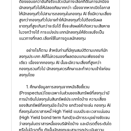
ต้องขอบอกว่าอันที่จริงแล้วเป็นทางเลือกที่ดีในการปกป้อง
นักลงทุนทั่วไปให้ปลอดภัยมากกว่า เนื่องจากหากเปิดโอกาส
ให้นักลงทุนทั่วไปสามารถลงทุนในกองทุน AI ซึ่งมีความเสี่ยง
สูงกว่ากองทุนทั่วไปอาจทำให้นักลงทุนทั่วไปต้องรับผล
ขาดทุนที่สูงเกินกว่าจะรับได้ ซึ่งจะส่งผลให้เกิดความเสียหาย
ในวงกว้างได้ การแบ่งประเภทนักลงทุนให้ชัดเจนจึงเป็น
แนวทางที่กลต.เลือกใช้ในการดูแลนักลงทุน
อย่างไรก็ตาม สำหรับท่านที่มีคุณสมบัติตามเกณฑ์นัก
ลงทุนประเภท AIก็ไม่ควรมองที่ผลตอบแทนเพียงอย่าง
เดียว เนื่องจากกองทุน AI นั้นจะมีความเสี่ยงที่สูงกว่า
กองทุนรวมทั่วไป นักลงทุนควรศึกษาและทำความเข้าใจก่อน
ลงทุนโดย
1. ศึกษาข้อมูลการลงทุนจากหนังสือชี้ชวน
(Prospectus)โดยเฉพาะในส่วนของสินทรัพย์ที่ลงทุนว่ามี
การนำเงินไปลงทุนในสินทรัพย์ประเภทใดบ้าง ความเสี่ยง
ของสินทรัพย์ที่ลงทุนมีอะไรบ้าง ยกตัวอย่างเช่น กองทุน AI
ที่ลงทุนในตราสารหนี้ High Yield แบบมีระยะเวลาแน่นอน
(High Yield bond term fund)จะมีการระบุอย่างชัดเจน
ว่าลงทุนในตราสารหนี้ของบริษัทใดบ้าง และมีเรตติ้งระดับใด
หรือไม่มีเรตติ้ง ดังนั้นนักลงทุนจะสามารถประเมินความ