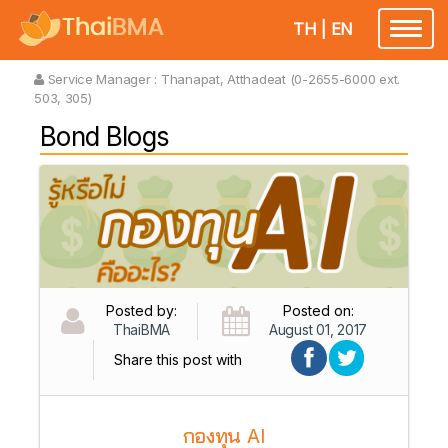
TH
|
EN
Toggl
naviga
Service Manager :
Thanapat, Atthadeat (0-2655-6000 ext.
503, 305)
Bond Blogs
Posted by:
Posted on:
ThaiBMA
August 01, 2017
Share this post with
กองทุน AI