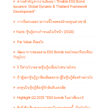
สาระสำคัญจากงานสัมมนา “Enable ESG Bond
Issuance: Global Dynamic & Thailand Framework
Development”
การถือครองตราสารหนี้ไทยของนักลงทุนต่างชาติ
Facts: หุ้นกู้ครบกำหนดในปีหน้า (2024)
Par Value คืออะไร
พัฒนาการของตลาด ESG Bonds ของไทยเปรียบเทียบ
กับยุโรป
5 ปีผ่านไป ตลาดหุ้นกู้เปลี่ยนไปขนาดไหน
ถ้าผู้ออกหุ้นกู้ถูกฟ้องล้มละลาย ผู้ถือหุ้นกู้ต้องทำอย่างไร
ลงทุนในหุ้นกู้ต้องรู้จักอันดับเครดิต
Highlight Q2 2023 "ESG bonds ในอาเซียน+3
ข้อดี-ข้อเสีย ของการลงทุนในตราสารหนี้...มีอะไรบ้าง