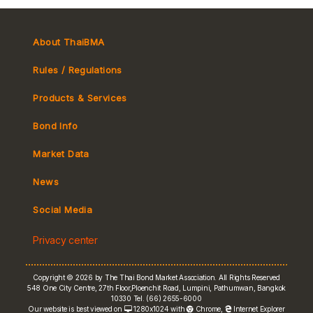
About ThaiBMA
Rules / Regulations
Products & Services
Bond Info
Market Convention
Market Data
Tax
Yield Curve
News
MeBond
Social Media
Non-resident Flows
Privacy center
e-bookbuilding
Copyright © 2026 by The Thai Bond Market Association. All Rights Reserved
548 One City Centre, 27th Floor,Ploenchit Road, Lumpini, Pathumwan, Bangkok
10330 Tel. (66) 2655-6000
Our website is best viewed on
1280x1024 with
Chrome
,
Internet Explorer