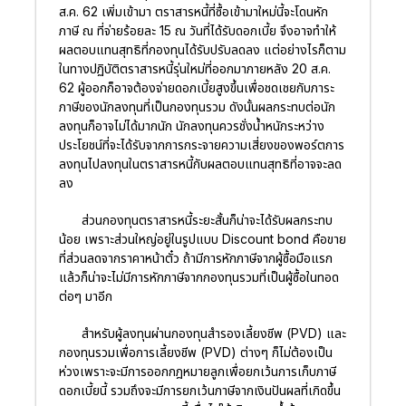
ส.ค. 62 เพิ่มเข้ามา ตราสารหนี้ที่ซื้อเข้ามาใหม่นี้จะโดนหัก
ภาษี ณ ที่จ่ายร้อยละ 15 ณ วันที่ได้รับดอกเบี้ย จึงอาจทำให้
ผลตอบแทนสุทธิที่กองทุนได้รับปรับลดลง แต่อย่างไรก็ตาม
ในทางปฏิบัติตราสารหนี้รุ่นใหม่ที่ออกมาภายหลัง 20 ส.ค.
62 ผู้ออกก็อาจต้องจ่ายดอกเบี้ยสูงขึ้นเพื่อชดเชยกับภาระ
ภาษีของนักลงทุนที่เป็นกองทุนรวม ดังนั้นผลกระทบต่อนัก
ลงทุนก็อาจไม่ได้มากนัก นักลงทุนควรชั่งน้ำหนักระหว่าง
ประโยชน์ที่จะได้รับจากการกระจายความเสี่ยงของพอร์ตการ
ลงทุนไปลงทุนในตราสารหนี้กับผลตอบแทนสุทธิที่อาจจะลด
ลง
ส่วนกองทุนตราสารหนี้ระยะสั้นก็น่าจะได้รับผลกระทบ
น้อย เพราะส่วนใหญ่อยู่ในรูปแบบ Discount bond คือขาย
ที่ส่วนลดจากราคาหน้าตั๋ว ถ้ามีการหักภาษีจากผู้ซื้อมือแรก
แล้วก็น่าจะไม่มีการหักภาษีจากกองทุนรวมที่เป็นผู้ซื้อในทอด
ต่อๆ มาอีก
สำหรับผู้ลงทุนผ่านกองทุนสำรองเลี้ยงชีพ (PVD) และ
กองทุนรวมเพื่อการเลี้ยงชีพ (PVD) ต่างๆ ก็ไม่ต้องเป็น
ห่วงเพราะจะมีการออกกฎหมายลูกเพื่อยกเว้นการเก็บภาษี
ดอกเบี้ยนี้ รวมถึงจะมีการยกเว้นภาษีจากเงินปันผลที่เกิดขึ้น