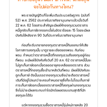
จะไปต่อกันทางไหน?
พระราชบัญญัติแก้ไขเพิ่มเติมประมวลรัษฎากร (ฉบับที่
52) พ.ศ. 2562 ประกาศในราชกิจจานุเบกษาแล้วเมื่อวันที่
22 พ.ค. 62 โดยสาระสำคัญจะมีผลให้กองทุนรวมตราสาร
หนี้ถูกจัดเก็บภาษีจากดอกเบี้ยในอัตราร้อยละ 15 โดยจะมีผล
บังคับใช้หลังจาก 90 วันที่ประกาศในราชกิจจานุเบกษา
ก่อนที่จะรีบเทขายกองทุนตราสารหนี้กันออกมาให้เสีย
โอกาสการลงทุนนั้น มาดูรายละเอียดของพรบ. กันก่อน
พรบ. กำหนดว่าตราสารหนี้ใดที่กองทุนรวมถือลงทุนอยู่ก่อน
ที่พรบ. จะมีผลใช้บังคับคือวันที่ 20 ส.ค. 62 ตราสารหนี้นั้นจะ
ไม่ถูกเก็บภาษีดอกเบี้ยตลอดอายุคงเหลือของตราสาร ส่วน
ตราสารหนี้ที่กองทุนซื้อเข้ามาหลังวันที่พรบ. มีผลใช้บังคับจะ
ถูกเก็บภาษี ดังนั้นบรรดากองทุนรวมจึงน่าจะถือตราสารหนี้
เดิมที่มีอยู่ไปจนกว่าจะครบกำหนดอายุซึ่งก็จะไม่โดนเก็บภาษี
การเก็บภาษีดอกเบี้ยของตราสารหนี้ที่ลงทุนผ่านกองทุนรวม
จึงไม่น่าจะมีผลกระทบเท่าใดนักต่อผลตอบแทนสุทธิที่นัก
ลงทุนจะได้รับ
แต่หากกองทุนรวมซื้อตราสารหนี้รุ่นใหม่ภายหลัง 20