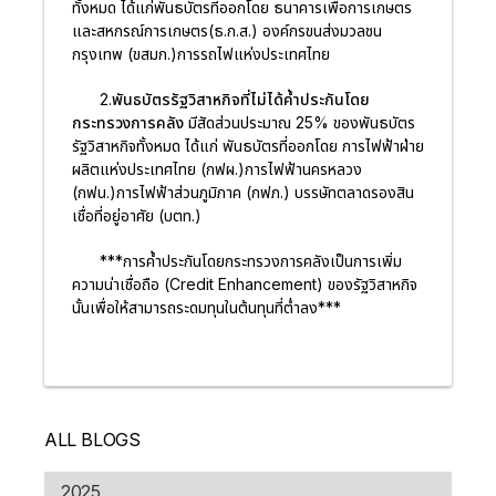
ทั้งหมด ได้แก่พันธบัตรที่ออกโดย ธนาคารเพื่อการเกษตร
และสหกรณ์การเกษตร(ธ.ก.ส.) องค์กรขนส่งมวลชน
กรุงเทพ (ขสมก.)การรถไฟแห่งประเทศไทย
2.พันธบัตรรัฐวิสาหกิจที่ไม่ได้ค้ำประกันโดย
กระทรวงการคลัง
มีสัดส่วนประมาณ 25% ของพันธบัตร
รัฐวิสาหกิจทั้งหมด ได้แก่ พันธบัตรที่ออกโดย การไฟฟ้าฝ่าย
ผลิตแห่งประเทศไทย (กฟผ.)การไฟฟ้านครหลวง
(กฟน.)การไฟฟ้าส่วนภูมิภาค (กฟภ.) บรรษัทตลาดรองสิน
เชื่อที่อยู่อาศัย (บตท.)
***การค้ำประกันโดยกระทรวงการคลังเป็นการเพิ่ม
ความน่าเชื่อถือ (Credit Enhancement) ของรัฐวิสาหกิจ
นั้นเพื่อให้สามารถระดมทุนในต้นทุนที่ต่ำลง***
ALL BLOGS
2025