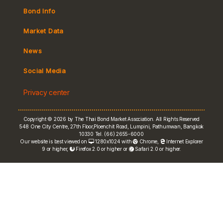
Bond Info
Market Convention
Market Data
Tax
Yield Curve
News
MeBond
Social Media
Non-resident Flows
Privacy center
e-bookbuilding
Copyright © 2026 by The Thai Bond Market Association. All Rights Reserved
548 One City Centre, 27th Floor,Ploenchit Road, Lumpini, Pathumwan, Bangkok
10330 Tel. (66) 2655-6000
Our website is best viewed on
1280x1024 with
Chrome
,
Internet Explorer
9 or higher,
Firefox 2.0 or higher or
Safari 2.0 or higher.
FRN Rate
Bond Price
ASEAN+3 Bond Info