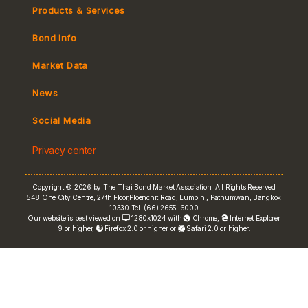
Products & Services
Bond Info
Market Convention
Market Data
Tax
Yield Curve
News
MeBond
Social Media
Non-resident Flows
Privacy center
e-bookbuilding
Copyright © 2026 by The Thai Bond Market Association. All Rights Reserved
548 One City Centre, 27th Floor,Ploenchit Road, Lumpini, Pathumwan, Bangkok
10330 Tel. (66) 2655-6000
Our website is best viewed on
1280x1024 with
Chrome
,
Internet Explorer
9 or higher,
Firefox 2.0 or higher or
Safari 2.0 or higher.
FRN Rate
Bond Price
ASEAN+3 Bond Info