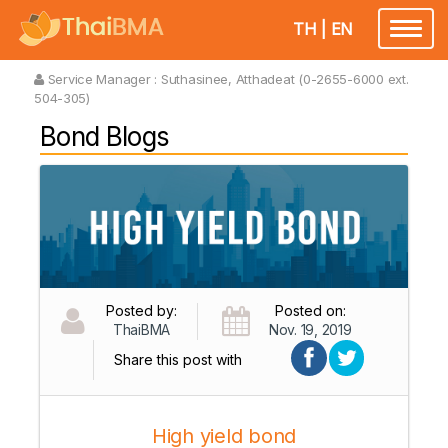
TH
|
EN
Toggl
naviga
Service Manager :
Suthasinee, Atthadeat (0-2655-6000 ext.
504-305)
Bond Blogs
Posted by:
Posted on:
ThaiBMA
Nov. 19, 2019
Share this post with
High yield bond