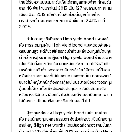
ไทยได้รับความนิยมมากขึ้นเห็นได้จากมูลค่าคงค้าง ที่เพิ่มขึ้น
จาก 46 พันล้านบาทในปี 2015 เป็น 127 พันล้านบาท ณ สิ้น
เดือน มิ.ย. 2019 เมื่อคิดเป็นสัดส่วนต่อมูลค่าคงค้าง
ตราสารหนี้ภาคเอกชนระยะยาวเพิ่มขึ้นจาก 2.41% มาที่
3.92%
ทำไมภาคธุรกิจถึงออก High yield bond เหตุผลก็
คือ การระดมทุนผ่าน High yield bond แม้จะต้องจ่ายผล
ตอบแทนสูง แต่ก็ช่วยให้ธุรกิจเข้าถึงแหล่งเงินทุนที่มีต้นทุน
ต่ำกว่าการกู้ธนาคาร ผู้ออก High yield bond จำนวนมาก
เป็นบริษัทที่จดทะเบียนในตลาดหลักทรัพย์ แต่ก็ได้รับอันดับ
เครดิตในระดับต่ำ เพราะอาจเป็นธุรกิจใหม่ มีภาระหนี้สินสูง
หรือมีกระแสเงินสดที่ไม่มั่นคงนัก นอกจากนั้น บางบริษัทที่มี
ขนาดไม่ใหญ่มากนักต้องการกู้เงินในปริมาณน้อยอาจออกหุ้น
กู้แบบไม่มีเรทติ้งเพื่อประหยัดต้นทุนการจัดอันดับเครดิต
หรือบางบริษัทอาจเลือกที่จะไม่จัดเรทติ้งแบบเปิดเผย เพราะ
ไม่ต้องการเปิดเผยข้อมูลธุรกิจแก่บุคคลทั่วไป
ผู้ลงทุนหลักของ High yield bond ในประเทศไทย
คือ กลุ่มนักลงทุนบุคคลธรรมดา ซึ่งส่วนใหญ่จะเป็นนักลงทุน
รายใหญ่ (High net worth) โดยมียอดถือครองเพิ่มขึ้นทุก
ปี จากปี 2015 มีสัดส่วนอยู่ที่ 76% ของมูลค่าคงค้าง High