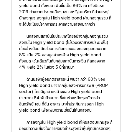
yield bond ทั้งหมด เพิ่มขึ้นเป็น 86% ณ ครึ่งปีแรก
2019 ต่างจากประเทศอื่นๆ เช่น สหรัฐอเมริกา ที่ส่วนใหญ่
นักลงทุนจะลงทุนใน High yield bond ผ่านกองทุนรวม ที่
จะได้ประโยชน์จากการกระจายความเสี่ยงมากกว่า
นักลงทุนสถาบันในประเทศไทยอย่างกลุ่มกองทุนรวม
ลงทุนใน High yield bond (ไม่รวมตราสารหนี้ระยะสั้น)
ค่อนข้างน้อย สัดส่วนการถือครองของกองทุนลดลงจาก
8% เป็น 2% ของมูลค่าคงค้าง High yield bond
ทั้งหมด เช่นเดียวกันกับกลุ่มสถาบันการเงิน ที่ลดลงจาก
4% เหลือ 2% ในช่วง 5 ปีที่ผ่านมา
ด้านบริษัทผู้ออกตราสารหนี้ พบว่า กว่า 60% ของ
High yield bond มาจากกลุ่มอสังหาริมทรัพย์ (PROP
sector) โดยมีมูลค่าคงค้างของ High yield bond
ประมาณ 84 พันล้านบาท ซึ่งในช่วงหลังๆจะมีการนำ
สินทรัพย์ เช่น ที่ดิน อาคาร มาค้ำประกันการออก High
yield bond เพื่อเพิ่มความเชื่อมั่นให้นักลงทุน
การลงทุนใน High yield bond ที่ให้ผลตอบแทนสูง ก็
ย่อมมีความเสี่ยงในการผิดนัดชำระสูงกว่าหุ้นกู้ที่มีเครดิตดีๆ