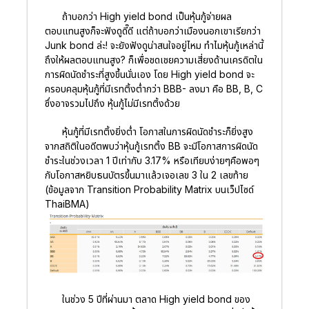
ถ้าบอกว่า High yield bond เป็นหุ้นกู้จ่ายผล
ตอบแทนสูงก็จะฟังดูดี๊ดี แต่ถ้าบอกว่าเมืองนอกเขาเรียกว่า
Junk bond ล่ะ! จะยังฟังดูน่าสนใจอยู่ไหม ทำไมหุ้นกู้เหล่านี้
ถึงให้ผลตอบแทนสูง? ก็เพื่อชดเชยความเสี่ยงด้านเครดิตใน
การผิดนัดชำระที่สูงขึ้นนั่นเอง โดย High yield bond จะ
ครอบคลุมหุ้นกู้ที่มีเรทติ้งต่ำกว่า BBB- ลงมา คือ BB, B, C
ซึ่งอาจรวมไปถึง หุ้นกู้ไม่มีเรทติ้งด้วย
หุ้นกู้ที่มีเรทติ้งยิ่งต่ำ โอกาสในการผิดนัดชำระก็ยิ่งสูง
จากสถิติในอดีตพบว่าหุ้นกู้เรทติ้ง BB จะมีโอกาสการผิดนัด
ชำระในช่วงเวลา 1 ปีเท่ากับ 3.17% หรือเทียบง่ายๆคือพอๆ
กับโอกาสหยิบธนบัตรขึ้นมาแล้วเจอเลข 3 ใน 2 เลขท้าย
(ข้อมูลจาก Transition Probability Matrix บนเว็ปไซด์
ThaiBMA)
ในช่วง 5 ปีที่ผ่านมา ตลาด High yield bond ของ