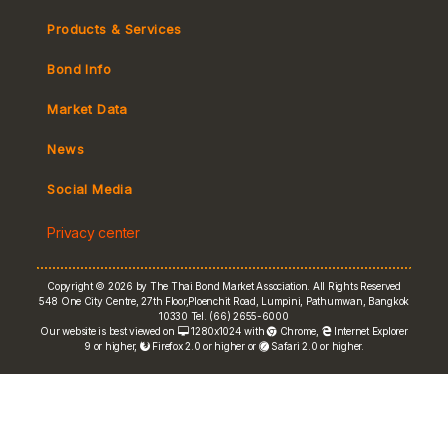
Products & Services
Bond Info
Market Convention
Market Data
Tax
Yield Curve
News
MeBond
Social Media
Non-resident Flows
Privacy center
e-bookbuilding
Copyright © 2026 by The Thai Bond Market Association. All Rights Reserved
548 One City Centre, 27th Floor,Ploenchit Road, Lumpini, Pathumwan, Bangkok
10330 Tel. (66) 2655-6000
Our website is best viewed on
1280x1024 with
Chrome
,
Internet Explorer
9 or higher,
Firefox 2.0 or higher or
Safari 2.0 or higher.
FRN Rate
Bond Price
ASEAN+3 Bond Info