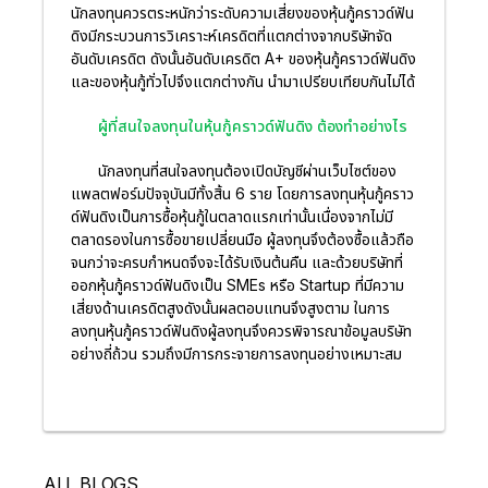
นักลงทุนควรตระหนักว่าระดับความเสี่ยงของหุ้นกู้คราวด์ฟัน
ดิงมีกระบวนการวิเคราะห์เครดิตที่แตกต่างจากบริษัทจัด
อันดับเครดิต ดังนั้นอันดับเครดิต A+ ของหุ้นกู้คราวด์ฟันดิง
และของหุ้นกู้ทั่วไปจึงแตกต่างกัน นำมาเปรียบเทียบกันไม่ได้
ผู้ที่สนใจลงทุนในหุ้นกู้คราวด์ฟันดิง ต้องทำอย่างไร
นักลงทุนที่สนใจลงทุนต้องเปิดบัญชีผ่านเว็บไซต์ของ
แพลตฟอร์มปัจจุบันมีทั้งสิ้น 6 ราย โดยการลงทุนหุ้นกู้คราว
ด์ฟันดิงเป็นการซื้อหุ้นกู้ในตลาดแรกเท่านั้นเนื่องจากไม่มี
ตลาดรองในการซื้อขายเปลี่ยนมือ ผู้ลงทุนจึงต้องซื้อแล้วถือ
จนกว่าจะครบกำหนดจึงจะได้รับเงินต้นคืน และด้วยบริษัทที่
ออกหุ้นกู้คราวด์ฟันดิงเป็น SMEs หรือ Startup ที่มีความ
เสี่ยงด้านเครดิตสูงดังนั้นผลตอบแทนจึงสูงตาม ในการ
ลงทุนหุ้นกู้คราวด์ฟันดิงผู้ลงทุนจึงควรพิจารณาข้อมูลบริษัท
อย่างถี่ถ้วน รวมถึงมีการกระจายการลงทุนอย่างเหมาะสม
ALL BLOGS