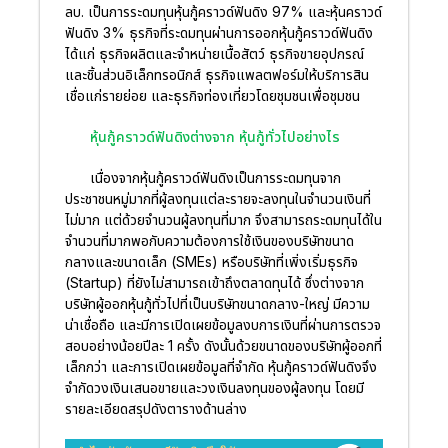
ลบ. เป็นการระดมทุนหุ้นกู้คราวด์ฟันดิง 97% และหุ้นคราวด์
ฟันดิง 3% ธุรกิจที่ระดมทุนผ่านการออกหุ้นกู้คราวด์ฟันดิง
ได้แก่ ธุรกิจผลิตและจำหน่ายเนื้อสัตว์ ธุรกิจขายอุปกรณ์
และชิ้นส่วนอิเล็กทรอนิกส์ ธุรกิจแพลตฟอร์มให้บริการสิน
เชื่อแก่รายย่อย และธุรกิจท่องเที่ยวโดยชุมชนเพื่อชุมชน
หุ้นกู้คราวด์ฟันดิงต่างจาก หุ้นกู้ทั่วไปอย่างไร
เนื่องจากหุ้นกู้คราวด์ฟันดิงเป็นการระดมทุนจาก
ประชาชนหมู่มากที่ผู้ลงทุนแต่ละรายจะลงทุนในจำนวนเงินที่
ไม่มาก แต่ด้วยจำนวนผู้ลงทุนที่มาก จึงสามารถระดมทุนได้ใน
จำนวนที่มากพอกับความต้องการใช้เงินของบริษัทขนาด
กลางและขนาดเล็ก (SMEs) หรือบริษัทที่เพิ่งเริ่มธุรกิจ
(Startup) ที่ยังไม่สามารถเข้าถึงตลาดทุนได้ ซึ่งต่างจาก
บริษัทผู้ออกหุ้นกู้ทั่วไปที่เป็นบริษัทขนาดกลาง-ใหญ่ มีความ
น่าเชื่อถือ และมีการเปิดเผยข้อมูลงบการเงินที่ผ่านการตรวจ
สอบอย่างน้อยปีละ 1 ครั้ง ดังนั้นด้วยขนาดของบริษัทผู้ออกที่
เล็กกว่า และการเปิดเผยข้อมูลที่จำกัด หุ้นกู้คราวด์ฟันดิงจึง
จำกัดวงเงินเสนอขายและวงเงินลงทุนของผู้ลงทุน โดยมี
รายละเอียดสรุปดังตารางด้านล่าง