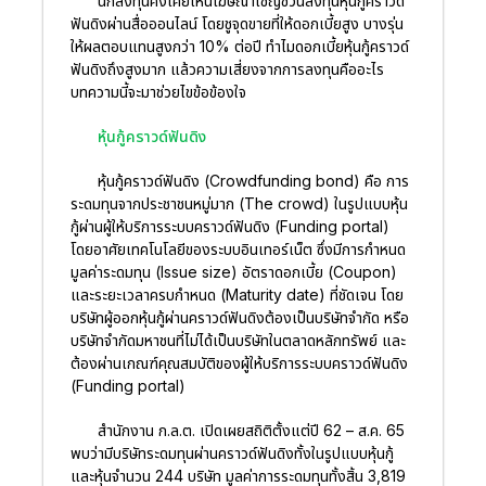
นักลงทุนคงเคยเห็นโฆษณาเชิญชวนลงทุนหุ้นกู้คราวด์
ฟันดิงผ่านสื่อออนไลน์ โดยชูจุดขายที่ให้ดอกเบี้ยสูง บางรุ่น
ให้ผลตอบแทนสูงกว่า 10% ต่อปี ทำไมดอกเบี้ยหุ้นกู้คราวด์
ฟันดิงถึงสูงมาก แล้วความเสี่ยงจากการลงทุนคืออะไร
บทความนี้จะมาช่วยไขข้อข้องใจ
หุ้นกู้คราวด์ฟันดิง
หุ้นกู้คราวด์ฟันดิง (Crowdfunding bond) คือ การ
ระดมทุนจากประชาชนหมู่มาก (The crowd) ในรูปแบบหุ้น
กู้ผ่านผู้ให้บริการระบบคราวด์ฟันดิง (Funding portal)
โดยอาศัยเทคโนโลยีของระบบอินเทอร์เน็ต ซึ่งมีการกำหนด
มูลค่าระดมทุน (Issue size) อัตราดอกเบี้ย (Coupon)
และระยะเวลาครบกำหนด (Maturity date) ที่ชัดเจน โดย
บริษัทผู้ออกหุ้นกู้ผ่านคราวด์ฟันดิงต้องเป็นบริษัทจำกัด หรือ
บริษัทจำกัดมหาชนที่ไม่ได้เป็นบริษัทในตลาดหลักทรัพย์ และ
ต้องผ่านเกณฑ์คุณสมบัติของผู้ให้บริการระบบคราวด์ฟันดิง
(Funding portal)
สำนักงาน ก.ล.ต. เปิดเผยสถิติตั้งแต่ปี 62 – ส.ค. 65
พบว่ามีบริษัทระดมทุนผ่านคราวด์ฟันดิงทั้งในรูปแบบหุ้นกู้
และหุ้นจำนวน 244 บริษัท มูลค่าการระดมทุนทั้งสิ้น 3,819