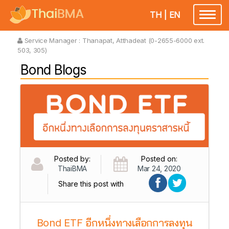
TH
|
EN
Toggl
naviga
Service Manager :
Thanapat, Atthadeat (0-2655-6000 ext.
503, 305)
Bond Blogs
Posted by:
Posted on:
ThaiBMA
Mar 24, 2020
Share this post with
Bond ETF อีกหนึ่งทางเลือกการลงทุน