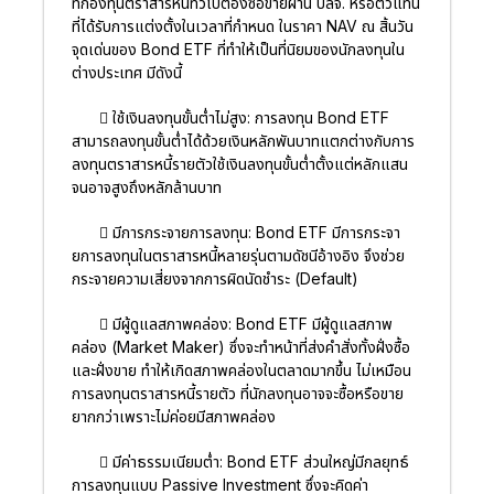
ที่กองทุนตราสารหนี้ทั่วไปต้องซื้อขายผ่าน บลจ. หรือตัวแทน
ที่ได้รับการแต่งตั้งในเวลาที่กำหนด ในราคา NAV ณ สิ้นวัน
จุดเด่นของ Bond ETF ที่ทำให้เป็นที่นิยมของนักลงทุนใน
ต่างประเทศ มีดังนี้
 ใช้เงินลงทุนขั้นต่ำไม่สูง: การลงทุน Bond ETF
สามารถลงทุนขั้นต่ำได้ด้วยเงินหลักพันบาทแตกต่างกับการ
ลงทุนตราสารหนี้รายตัวใช้เงินลงทุนขั้นต่ำตั้งแต่หลักแสน
จนอาจสูงถึงหลักล้านบาท
 มีการกระจายการลงทุน: Bond ETF มีการกระจา
ยการลงทุนในตราสารหนี้หลายรุ่นตามดัชนีอ้างอิง จึงช่วย
กระจายความเสี่ยงจากการผิดนัดชำระ (Default)
 มีผู้ดูแลสภาพคล่อง: Bond ETF มีผู้ดูแลสภาพ
คล่อง (Market Maker) ซึ่งจะทำหน้าที่ส่งคำสั่งทั้งฝั่งซื้อ
และฝั่งขาย ทำให้เกิดสภาพคล่องในตลาดมากขึ้น ไม่เหมือน
การลงทุนตราสารหนี้รายตัว ที่นักลงทุนอาจจะซื้อหรือขาย
ยากกว่าเพราะไม่ค่อยมีสภาพคล่อง
 มีค่าธรรมเนียมต่ำ: Bond ETF ส่วนใหญ่มีกลยุทธ์
การลงทุนแบบ Passive Investment ซึ่งจะคิดค่า