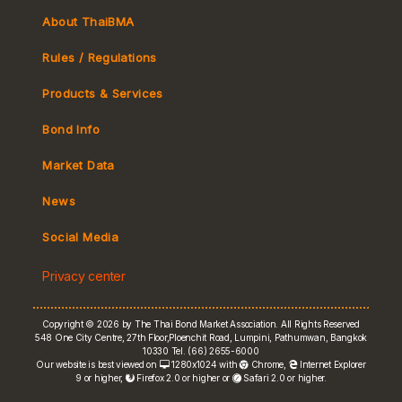
About ThaiBMA
Rules / Regulations
Products & Services
Bond Info
Market Convention
Market Data
Tax
Yield Curve
News
MeBond
Social Media
Non-resident Flows
Privacy center
e-bookbuilding
Copyright © 2026 by The Thai Bond Market Association. All Rights Reserved
548 One City Centre, 27th Floor,Ploenchit Road, Lumpini, Pathumwan, Bangkok
10330 Tel. (66) 2655-6000
Our website is best viewed on
1280x1024 with
Chrome
,
Internet Explorer
9 or higher,
Firefox 2.0 or higher or
Safari 2.0 or higher.
FRN Rate