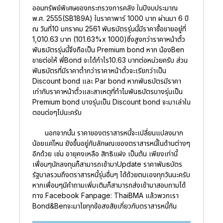
ออมทรัพย์พิเศษของกระทรวงการคลัง ในปีงบประมาณ
พ.ศ. 2555(SB189A) ในราคาพาร์ 1000 บาท ผ่านมา 6 ปี
ณ วันที่10 มกราคม 2561 พันธบัตรรุ่นนี้มีราคาซื้อขายอยู่ที่
1,010.63 บาท (101.63%x 1000)ซึ่งสูงกว่าราคาหน้าตั๋ว
พันธบัตรรุ่นนี้จึงถือเป็น Premium bond หาก น้องBen
ขายต่อให้ พี่Bond จะได้กำไร10.63 บาทต่อหน่วยครับ ส่วน
พันธบัตรที่มีราคาต่ำกว่าราคาหน้าตั๋วจะเรียกว่าเป็น
Discount bond และ Par bond หากพันธบัตรมีราคา
เท่ากับราคาหน้าตั๋วและสาเหตุที่ทำไมพันธบัตรบางรุ่นเป็น
Premium bond บางรุ่นเป็น Discount bond จะมาเล่าใน
ตอนต่อๆไปนะครับ
นอกจากนั้น ราคาของตราสารหนี้จะเปลี่ยนแปลงมาก
น้อยแค่ไหน ยังขึ้นอยู่กับลักษณะของตราสารหนี้ในด้านต่างๆ
อีกด้วย เช่น อายุคงเหลือ สิทธิแฝง เป็นต้น เพียงเท่านี้
เพื่อนๆนักลงทุนก็สามารถเข้ามาUpdate ราคาพันธบัตร
รัฐบาลรวมถึงตราสารหนี้รุ่นอื่นๆ ได้ด้วยตนเองทุกวันนะครับ
หากเพื่อนๆมีคำถามเพิ่มเติมก็สามารถส่งเข้ามาสอบถามได้
ทาง Facebook Fanpage: ThaiBMA แล้วพวกเรา
Bond&Benจะมาไขทุกข้อสงสัยเกี่ยวกับตราสารหนี้กัน