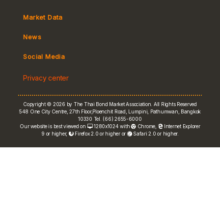
Market Convention
Market Data
Tax
Yield Curve
News
MeBond
Social Media
Non-resident Flows
Privacy center
e-bookbuilding
Copyright © 2026 by The Thai Bond Market Association. All Rights Reserved
548 One City Centre, 27th Floor,Ploenchit Road, Lumpini, Pathumwan, Bangkok
10330 Tel. (66) 2655-6000
Our website is best viewed on
1280x1024 with
Chrome
,
Internet Explorer
9 or higher,
Firefox 2.0 or higher or
Safari 2.0 or higher.
FRN Rate
Bond Price
ASEAN+3 Bond Info