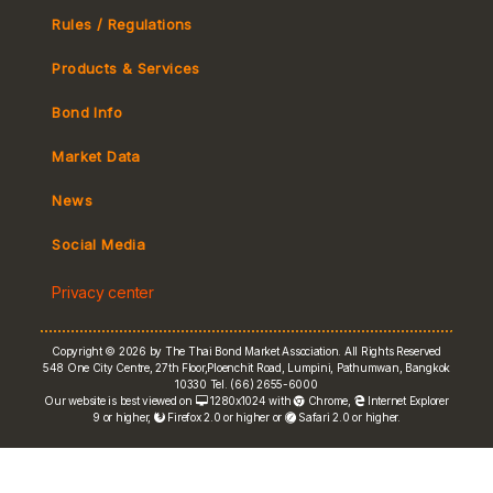
Rules / Regulations
Products & Services
Bond Info
Market Convention
Market Data
Tax
Yield Curve
News
MeBond
Social Media
Non-resident Flows
Privacy center
e-bookbuilding
Copyright © 2026 by The Thai Bond Market Association. All Rights Reserved
548 One City Centre, 27th Floor,Ploenchit Road, Lumpini, Pathumwan, Bangkok
10330 Tel. (66) 2655-6000
Our website is best viewed on
1280x1024 with
Chrome
,
Internet Explorer
9 or higher,
Firefox 2.0 or higher or
Safari 2.0 or higher.
FRN Rate
Bond Price
ASEAN+3 Bond Info