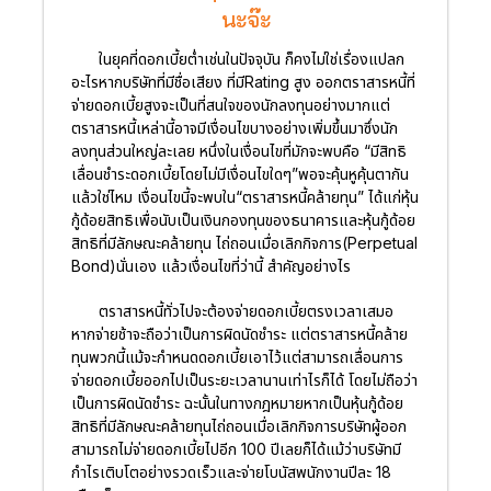
นะจ๊ะ
ในยุคที่ดอกเบี้ยต่ำเช่นในปัจจุบัน ก็คงไม่ใช่เรื่องแปลก
อะไรหากบริษัทที่มีชื่อเสียง ที่มีRating สูง ออกตราสารหนี้ที่
จ่ายดอกเบี้ยสูงจะเป็นที่สนใจของนักลงทุนอย่างมากแต่
ตราสารหนี้เหล่านี้อาจมีเงื่อนไขบางอย่างเพิ่มขึ้นมาซึ่งนัก
ลงทุนส่วนใหญ่ละเลย หนึ่งในเงื่อนไขที่มักจะพบคือ “มีสิทธิ
เลื่อนชำระดอกเบี้ยโดยไม่มีเงื่อนไขใดๆ”พอจะคุ้นหูคุ้นตากัน
แล้วใช่ไหม เงื่อนไขนี้จะพบใน“ตราสารหนี้คล้ายทุน” ได้แก่หุ้น
กู้ด้อยสิทธิเพื่อนับเป็นเงินกองทุนของธนาคารและหุ้นกู้ด้อย
สิทธิที่มีลักษณะคล้ายทุน ไถ่ถอนเมื่อเลิกกิจการ(Perpetual
Bond)นั่นเอง แล้วเงื่อนไขที่ว่านี้ สำคัญอย่างไร
ตราสารหนี้ทั่วไปจะต้องจ่ายดอกเบี้ยตรงเวลาเสมอ
หากจ่ายช้าจะถือว่าเป็นการผิดนัดชำระ แต่ตราสารหนี้คล้าย
ทุนพวกนี้แม้จะกำหนดดอกเบี้ยเอาไว้แต่สามารถเลื่อนการ
จ่ายดอกเบี้ยออกไปเป็นระยะเวลานานเท่าไรก็ได้ โดยไม่ถือว่า
เป็นการผิดนัดชำระ ฉะนั้นในทางกฎหมายหากเป็นหุ้นกู้ด้อย
สิทธิที่มีลักษณะคล้ายทุนไถ่ถอนเมื่อเลิกกิจการบริษัทผู้ออก
สามารถไม่จ่ายดอกเบี้ยไปอีก 100 ปีเลยก็ได้แม้ว่าบริษัทมี
กำไรเติบโตอย่างรวดเร็วและจ่ายโบนัสพนักงานปีละ 18