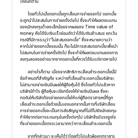
เดือนก็ตาม
โดยทั่วไปเมื่อดอกเบี้ยถูกเลื่อนการจ่ายออกไป ดอกเบี้ย
จะถูกนำไปสะสมในการจ่ายครั้งต่อไป ซึ่งจะทำให้ผลตอบแทน
ของนักลงทุนต่ำลงเล็กน้อยจากผลของ Time value of
money คือได้รับเงินเร็วย่อมดีกว่าได้รับเงินช้าเสมอ ยกเว้น
กรณีที่มีการระบุว่า“ไม่สะสมดอกเบี้ย” ซึ่งจะหมายความว่า
หากไม่จ่ายดอกเบี้ยรอบนั้น ก็จะไม่มีการสะสมดอกเบี้ยเพื่อนำ
ไปสมทบในการจ่ายครั้งถัดไป ซึ่งจะทำให้ผลตอบแทนของการ
ลงทุนลดลงอย่างมากจากดอกเบี้ยที่ควรได้รับแต่ขาดหายไป
อย่างไรก็ตาม เนื่องจากสิทธิการเลื่อนชำระดอกเบี้ยนี้มี
ข้อกำหนดที่สำคัญคือ ระหว่างที่เลื่อนชำระดอกเบี้ยบริษัทจะ
ไม่สามารถจ่ายเงินปันผลให้ผู้ถือหุ้นได้ ซึ่งโดยทั่วไปแล้วหาก
บริษัทมีกำไร ผู้ถือหุ้นจะเรียกร้องให้จ่ายเงินปันผล ซึ่งจะ
กดดันให้บริษัทต้องจ่ายดอกเบี้ยให้แก่ผู้ถือตราสารหนี้ที่ถูก
เลื่อนชำระดอกเบี้ยด้วยนั้นเองนอกจากนั้นการที่บริษัทเลื่อน
การจ่ายดอกเบี้ยจะเป็นการส่งสัญญาณที่ไม่ดีไปยังนักลงทุน
ทำให้ยากต่อการระดมทุนในครั้งต่อๆไป บริษัทจึงมีแรงจูงใจ
ที่จะจ่ายดอกเบี้ยตรงเวลามากกว่าการเลื่อนชำระดอกเบี้ย
จากที่กล่าวมา จะเห็นได้ว่าโดยทั่วไปแล้วผู้ออกตราสาร