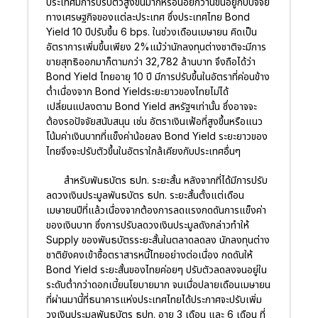
ประเทศมีการปรับตัวสูงขึ้นมากหรือน้อยกว่านี้ขึ้นอยู่กับปัจจัย
ทางเศรษฐกิจของแต่ละประเทศ ซึ่งประเทศไทย Bond
Yield 10 ปีปรับขึ้น 6 bps. ในช่วงเดือนเมษายน คิดเป็น
อัตราการเพิ่มขึ้นเพียง 2%แม้ว่านักลงทุนต่างชาติจะมีการ
ขายสุทธิออกมาก็ตามกว่า 32,782 ล้านบาท จึงถือได้ว่า
Bond Yield ไทยอายุ 10 ปี มีการปรับขึ้นในอัตราที่ค่อนข้าง
ต่ำเนื่องจาก Bond Yieldระยะยาวของไทยไม่ได้
เปลี่ยนแปลงตาม Bond Yield สหรัฐฯเท่านั้น ซึ่งอาจจะ
ต้องรอปัจจัยสนับสนุน เช่น อัตราเงินเฟ้อที่สูงขึ้นหรือแนว
โน้มค่าเงินบาทที่แข็งค่าน้อยลง Bond Yield ระยะยาวของ
ไทยจึงจะปรับตัวขึ้นในอัตราใกล้เคียงกับประเทศอื่นๆ
สำหรับพันธบัตร ธปท. ระยะสั้น หลังจากที่ได้มีการปรับ
ลดวงเงินประมูลพันธบัตร ธปท. ระยะสั้นตั้งแต่เดือน
เมษายนปีที่แล้วเนื่องจากต้องการลดแรงกดดันการแข็งค่า
ของเงินบาท ซึ่งการปรับลดวงเงินประมูลดังกล่าวทำให้
Supply ของพันธบัตรระยะสั้นในตลาดลดลง นักลงทุนต่าง
ชาติยังคงเข้าซื้อตราสารหนี้ไทยอย่างต่อเนื่อง กดดันให้
Bond Yield ระยะสั้นของไทยค่อยๆ ปรับตัวลดลงจนอยู่ใน
ระดับต่ำกว่าดอกเบี้ยนโยบายมาก จนเมื่อปลายเดือนเมษายน
ที่ผ่านมานี้ที่ธนาคารแห่งประเทศไทยได้ประกาศจะปรับเพิ่ม
วงเงินประมูลพันธบัตร ธปท. อายุ 3 เดือน และ 6 เดือน ที่