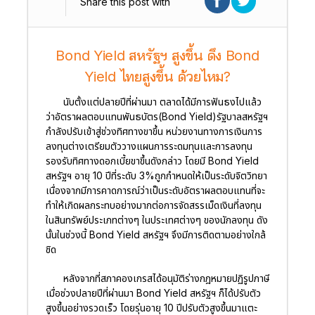
Share this post with
Bond Yield สหรัฐฯ สูงขึ้น ดึง Bond
Yield ไทยสูงขึ้น ด้วยไหม?
นับตั้งแต่ปลายปีที่ผ่านมา ตลาดได้มีการฟันธงไปแล้ว
ว่าอัตราผลตอบแทนพันธบัตร(Bond Yield)รัฐบาลสหรัฐฯ
กำลังปรับเข้าสู่ช่วงทิศทางขาขึ้น หน่วยงานทางการเงินการ
ลงทุนต่างเตรียมตัววางแผนการระดมทุนและการลงทุน
รองรับทิศทางดอกเบี้ยขาขึ้นดังกล่าว โดยมี Bond Yield
สหรัฐฯ อายุ 10 ปีที่ระดับ 3%ถูกกำหนดให้เป็นระดับจิตวิทยา
เนื่องจากมีการคาดการณ์ว่าเป็นระดับอัตราผลตอบแทนที่จะ
ทำให้เกิดผลกระทบอย่างมากต่อการจัดสรรเม็ดเงินที่ลงทุน
ในสินทรัพย์ประเภทต่างๆ ในประเทศต่างๆ ของนักลงทุน ดัง
นั้นในช่วงนี้ Bond Yield สหรัฐฯ จึงมีการติดตามอย่างใกล้
ชิด
หลังจากที่สภาคองเกรสได้อนุมัติร่างกฎหมายปฏิรูปภาษี
เมื่อช่วงปลายปีที่ผ่านมา Bond Yield สหรัฐฯ ก็ได้ปรับตัว
สูงขึ้นอย่างรวดเร็ว โดยรุ่นอายุ 10 ปีปรับตัวสูงขึ้นมาแตะ