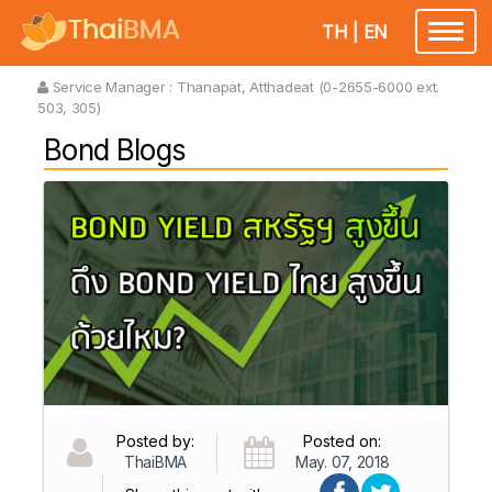
TH
|
EN
Toggl
naviga
Service Manager :
Thanapat, Atthadeat (0-2655-6000 ext.
503, 305)
Bond Blogs
Posted by:
Posted on:
ThaiBMA
May. 07, 2018