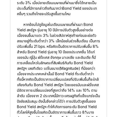
ระดับ 3% เมื่อปลายเดือนเมษายนที่ผ่านมาซึ่งได้กลายเป็น
ประเด็นที่มีการกล่าวถึงกันมากว่าBond Yield ของประเท
ศอื่นๆ รวมถึงไทยจะปรับสูงขึ้นตามไหม
หากย้อนไปดูข้อมูลในเดือนเมษายนที่ผ่านมา Bond
Yield สหรัฐฯ รุ่นอายุ 10 ปีมีการปรับตัวสูงขึ้นอย่างต่อ
เนื่องจนขึ้นมาแตะ 3% ในช่วงสัปดาห์สุดท้ายก่อนจะย่อตัว
ลงมาอยู่ที่ระดับต่ำกว่า 3% เล็กน้อยในช่วงสิ้นเดือน เป็นการ
ปรับเพิ่มขึ้น 21 bps. หรือคิดเป็นอัตราการปรับเพิ่มขึ้น 8%
สำหรับ Bond Yield รุ่นอายุ 10 ปีของประเทศอื่น ได้แก่
เยอรมัน ญี่ปุ่น ฝรั่งเศส อังกฤษ มาเลเซีย และอินเดีย ก็มี
การเคลื่อนไหวในลักษณะที่สัมพันธ์กันกับ Bond Yield
สหรัฐฯ เลยทีเดียว แต่ในขนาด(Magnitude) ที่น้อยกว่า
เนื่องจากประเทศเหล่านั้นมี Bond Yield ที่ระดับต่ำกว่า
ทั้งนี้หากคิดเป็นอัตราการเปลี่ยนแปลงที่ปรับเพิ่มขึ้นก็จะใกล้
เคียงกันกับ Bond Yield สหรัฐฯ โดยเยอรมันและฝรั่งเศส
มีอัตราการเปลี่ยนแปลงที่สูงกว่าถึง 14% และ 10% ตาม
ลำดับ เนื่องจาก 2 ประเทศนี้มีภาวะเศรษฐกิจที่แข็งแกร่งเป็น
ปัจจัยสนับสนุน ดังนั้นจึงกล่าวได้ว่า การปรับตัวสูงขึ้นของ
Bond Yield สหรัฐฯ ทำให้เกิดการยกระดับ Bond Yield
ทั่วโลกให้สูงขึ้นโดยคิดเป็นอัตราการเพิ่มขึ้นราว 8%บาง