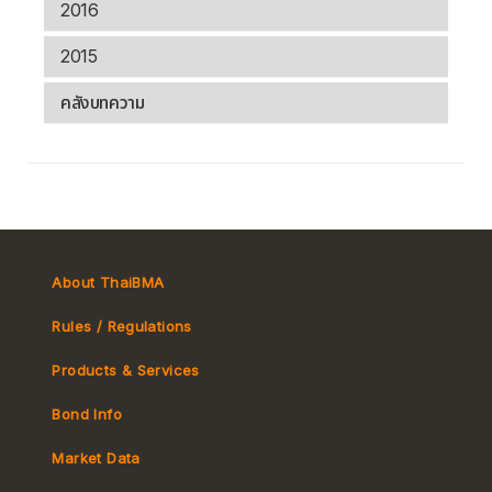
2016
2015
คลังบทความ
About ThaiBMA
Rules / Regulations
Products & Services
Bond Info
Market Convention
Market Data
Tax