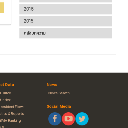
2016
2015
คลังบทความ
et Data
News
d Curve
News Search
 Index
Social Media
resident Flows
istics & Reports
iBMA Ranking
S 9