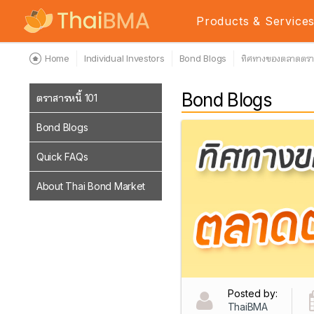
Products & Service
Home
Individual Investors
Bond Blogs
ทิศทางของตลาดตรา
Bond Blogs
ตราสารหนี้ 101
Bond Blogs
Quick FAQs
About Thai Bond Market
Posted by:
ThaiBMA