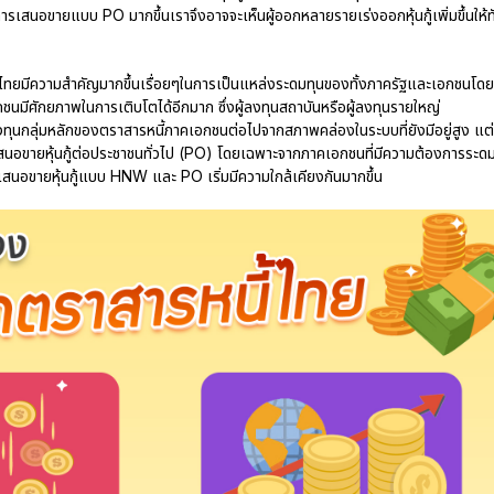
ารเสนอขายแบบ PO มากขึ้นเราจึงอาจจะเห็นผู้ออกหลายรายเร่งออกหุ้นกู้เพิ่มขึ้นให้ท
ไทยมีความสำคัญมากขึ้นเรื่อยๆในการเป็นแหล่งระดมทุนของทั้งภาครัฐและเอกชนโดย
มีศักยภาพในการเติบโตได้อีกมาก ซึ่งผู้ลงทุนสถาบันหรือผู้ลงทุนรายใหญ่
ทุนกลุ่มหลักของตราสารหนี้ภาคเอกชนต่อไปจากสภาพคล่องในระบบที่ยังมีอยู่สูง แต่
ารเสนอขายหุ้นกู้ต่อประชาชนทั่วไป (PO) โดยเฉพาะจากภาคเอกชนที่มีความต้องการระด
นอขายหุ้นกู้แบบ HNW และ PO เริ่มมีความใกล้เคียงกันมากขึ้น