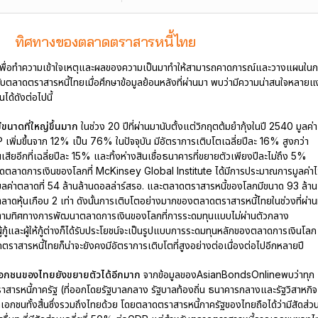
ทิศทางของตลาดตราสารหนี้ไทย
็เพื่อทำความเข้าใจเหตุและผลของความเป็นมาทำให้สามารถคาดการณ์และวางแผนในก
รับตลาดตราสารหนี้ไทยเมื่อศึกษาข้อมูลย้อนหลังที่ผ่านมา พบว่ามีความน่าสนใจหลายแง
ได้ดังต่อไปนี้
ขนาดที่ใหญ่ขึ้นมาก
ในช่วง 20 ปีที่ผ่านมานับตั้งแต่วิกฤตต้มยำกุ้งในปี 2540 มูลค่า
เพิ่มขึ้นจาก 12% เป็น 76% ในปัจจุบัน มีอัตราการเติบโตเฉลี่ยปีละ 16% สูงกว่า
ียอีกที่เฉลี่ยปีละ 15% และทิ้งห่างสินเชื่อธนาคารที่ขยายตัวเพียงปีละไม่ถึง 5%
นาดตลาดการเงินของโลกที่ McKinsey Global Institute ได้มีการประมาณการมูลค่าไว
ูลค่าตลาดที่ 54 ล้านล้านดอลล่าร์สรอ. และตลาดตราสารหนี้ของโลกมีขนาด 93 ล้าน
าตลาดหุ้นเกือบ 2 เท่า ดังนั้นการเติบโตอย่างมากของตลาดตราสารหนี้ไทยในช่วงที่ผ่า
ปตามทิศทางการพัฒนาตลาดการเงินของโลกที่การระดมทุนแบบไม่ผ่านตัวกลาง
ู้กู้และผู้ให้กู้ต่างก็ได้รับประโยชน์จะเป็นรูปแบบการระดมทุนหลักของตลาดการเงินโลก
ดตราสารหนี้ไทยก็น่าจะยังคงมีอัตราการเติบโตที่สูงอย่างต่อเนื่องต่อไปอีกหลายปี
อกชนของไทยยังขยายตัวได้อีกมาก
จากข้อมูลของAsianBondsOnlineพบว่าทุก
สารหนี้ภาครัฐ (ที่ออกโดยรัฐบาลกลาง รัฐบาลท้องถิ่น ธนาคารกลางและรัฐวิสาหกิจ
เอกชนทั้งสิ้นซึ่งรวมถึงไทยด้วย โดยตลาดตราสารหนี้ภาครัฐของไทยถือได้ว่ามีสัดส่ว