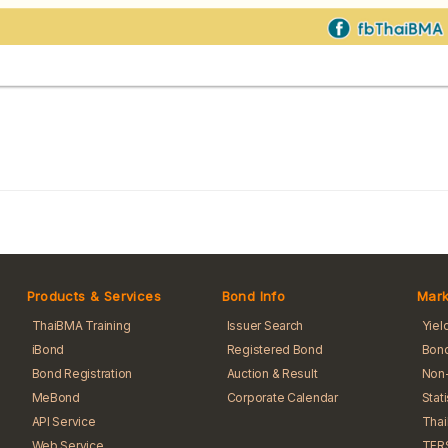
Products & Services
Bond Info
Mark
ThaiBMA Training
Issuer Search
Yiel
iBond
Registered Bond
Bond
Bond Registration
Auction & Result
Non-
MeBond
Corporate Calendar
Stat
API Service
Tha
Web Service
TFR