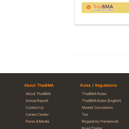
About ThaiBMA
Rules / Regulations
About ThaiBMA
ThaiBMA Rules
Annual Report
ThaiBMA Rules (English)
Contact Us
Market Convention
Career Center
Tax
Press & Media
Regulatory Framework
Bond Trader