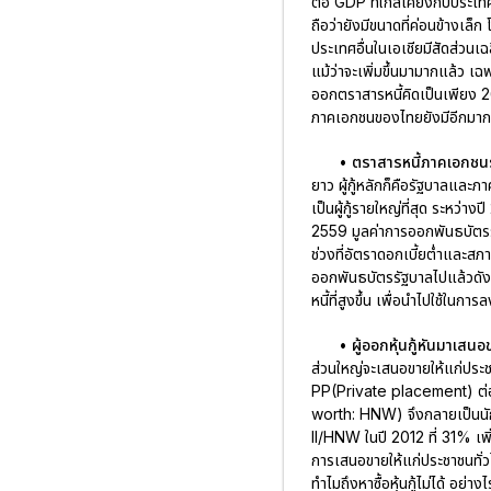
ต่อ GDP ที่ใกล้เคียงกับประเ
ถือว่ายังมีขนาดที่ค่อนข้างเล็ก
ประเทศอื่นในเอเชียมีสัดส่วนเ
แม้ว่าจะเพิ่มขึ้นมามากแล้ว 
ออกตราสารหนี้คิดเป็นเพียง 2
ภาคเอกชนของไทยยังมีอีกมาก
•
ตราสารหนี้ภาคเอกชนร
ยาว ผู้กู้หลักก็คือรัฐบาลและภ
เป็นผู้กู้รายใหญ่ที่สุด ระหว
2559 มูลค่าการออกพันธบัตรร
ช่วงที่อัตราดอกเบี้ยต่ำและส
ออกพันธบัตรรัฐบาลไปแล้วดัง
หนี้ที่สูงขึ้น เพื่อนำไปใช้ในก
•
ผู้ออกหุ้นกู้หันมาเสน
ส่วนใหญ่จะเสนอขายให้แก่ประชา
PP(Private placement) ต่อ
worth: HNW) จึงกลายเป็นนัก
II/HNW ในปี 2012 ที่ 31% เพ
การเสนอขายให้แก่ประชาชนทั่
ทำไมถึงหาซื้อหุ้นกู้ไม่ได้ อย่า