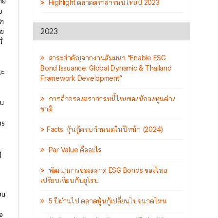
ทย
Highlight ตลาดตราสารหนี้ไทยปี 2023
บ
ัก
2023
คย
้
สาระสำคัญจากงานสัมมนา “Enable ESG
Bond Issuance: Global Dynamic & Thailand
ยะ
Framework Development”
การถือครองตราสารหนี้ไทยของนักลงทุนต่าง
ใน
ชาติ
าร
Facts: หุ้นกู้ครบกำหนดในปีหน้า (2024)
Par Value คืออะไร
้
พัฒนาการของตลาด ESG Bonds ของไทย
เปรียบเทียบกับยุโรป
วน
5 ปีผ่านไป ตลาดหุ้นกู้เปลี่ยนไปขนาดไหน
่ง