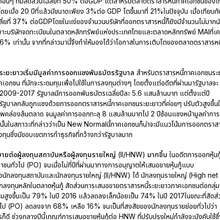
ทศอื่นๆ ที่มีสัดส่วนเฉลี่ยที่ 50% ต่อGDP แต่สำหรับตลาดตราสารหนี้ภาคเอกชนของไ
 โดยเมื่อ 20 ปีที่แล้วมีขนาดเพียง 3%ต่อ GDP โตขึ้นมาที่ 21%ในปัจจุบัน เมื่อเทียบกั
ฉลี่ยที่ 37% ต่อGDPโดยในแง่ของจำนวนบริษัทที่ออกตราสารหนี้ก็ยังมีจำนวนไม่มากน
เฉพาะบริษัทจดทะเบียนในตลาดหลักทรัพย์แห่งประเทศไทยและตลาดหลักทรัพย์ MAIที่เ
6% เท่านั้น จากที่กล่าวมานี้จึงทำให้มองได้ว่าโอกาสในการเติบโตของตลาดตราสารหนี
ะยะยาวเริ่มมีมูลค่าการออกแซงพันธบัตรรัฐบาล
สำหรับตราสารหนี้ภาคเอกชนระ
าคเอกชน ที่มักจะระดมทุนเพื่อไปใช้ในการลงทุนต่างๆ โดยตั้งแต่อดีตที่ผ่านมารัฐบาลจะ
่างปี 2009-2017 รัฐบาลมีการออกพันธบัตรเฉลี่ยปีละ 5.6 แสนล้านบาท แต่ตั้งแต่ปี
ัฐบาลกลับถูกแซงด้วยการออกตราสารหนี้ภาคเอกชนระยะยาวที่ค่อยๆ ปรับตัวสูงขึ้น
ภาพคล่องล้นตลาด จนมูลค่าการออกทะลุ 8 แสนล้านบาทไป 2 ปีซ้อนแซงหน้ามูลค่าการ
นั้นในสภาวะที่กล่าวว่าเป็น New Normalนี้ภาคเอกชนก็น่าจะมีแนวโน้มการออกตราส
ารลงทุนซึ่งมีขอบเขตการทำธุรกิจที่กว้างกว่ารัฐบาลมาก
อขายต่อผู้ลงทุนสถาบันหรือผู้ลงทุนรายใหญ่ (II/HNW) มากขึ้น
ในอดีตการออกหุ้นกู
ชนทั่วไป (PO) จนเมื่อไม่กี่ปีที่ผ่านมาทางการอนุญาตให้เสนอขายหุ้นกู้แบบ
นักลงทุนสถาบันและนักลงทุนรายใหญ่ (II/HNW) ได้ นักลงทุนรายใหญ่ (High net
ลงทุนหลักในตลาดหุ้นกู้ สัดส่วนการเสนอขายตราสารหนี้ระยะยาวภาคเอกชนต่อกลุ่ม
ิ่มสูงขึ้นเป็น 79% ในปี 2016 แล้วลดลงเล็กน้อยเป็น 74% ในปี 2017ในขณะที่สัดส่
วไป (PO) ลดลงจาก 68% เหลือ 16% จนเป็นที่สงสัยของนักลงทุนรายย่อยทั่วไปว่า
งไรก็ดี ช่วงกลางปีนี้เกณฑ์การเสนอขายหุ้นกู้ต่อ HNW ที่ปรับปรุงใหม่กำลังจะบังคับใช้ซึ