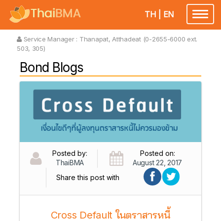
TH
|
EN
Toggl
naviga
Service Manager :
Thanapat, Atthadeat (0-2655-6000 ext.
503, 305)
Bond Blogs
Posted by:
Posted on:
ThaiBMA
August 22, 2017
Share this post with
Cross Default ในตราสารหนี้