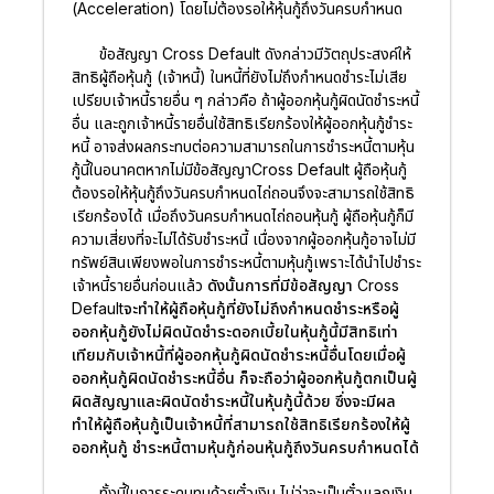
(Acceleration) โดยไม่ต้องรอให้หุ้นกู้ถึงวันครบกำหนด
ข้อสัญญา Cross Default ดังกล่าวมีวัตถุประสงค์ให้
สิทธิผู้ถือหุ้นกู้ (เจ้าหนี้) ในหนี้ที่ยังไม่ถึงกำหนดชำระไม่เสีย
เปรียบเจ้าหนี้รายอื่น ๆ กล่าวคือ ถ้าผู้ออกหุ้นกู้ผิดนัดชำระหนี้
อื่น และถูกเจ้าหนี้รายอื่นใช้สิทธิเรียกร้องให้ผู้ออกหุ้นกู้ชำระ
หนี้ อาจส่งผลกระทบต่อความสามารถในการชำระหนี้ตามหุ้น
กู้นี้ในอนาคตหากไม่มีข้อสัญญาCross Default ผู้ถือหุ้นกู้
ต้องรอให้หุ้นกู้ถึงวันครบกำหนดไถ่ถอนจึงจะสามารถใช้สิทธิ
เรียกร้องได้ เมื่อถึงวันครบกำหนดไถ่ถอนหุ้นกู้ ผู้ถือหุ้นกู้ก็มี
ความเสี่ยงที่จะไม่ได้รับชำระหนี้ เนื่องจากผู้ออกหุ้นกู้อาจไม่มี
ทรัพย์สินเพียงพอในการชำระหนี้ตามหุ้นกู้เพราะได้นำไปชำระ
เจ้าหนี้รายอื่นก่อนแล้ว
ดังนั้นการที่มีข้อสัญญา Cross
Defaultจะทำให้ผู้ถือหุ้นกู้ที่ยังไม่ถึงกำหนดชำระหรือผู้
ออกหุ้นกู้ยังไม่ผิดนัดชำระดอกเบี้ยในหุ้นกู้นี้มีสิทธิเท่า
เทียมกับเจ้าหนี้ที่ผู้ออกหุ้นกู้ผิดนัดชำระหนี้อื่นโดยเมื่อผู้
ออกหุ้นกู้ผิดนัดชำระหนี้อื่น ก็จะถือว่าผู้ออกหุ้นกู้ตกเป็นผู้
ผิดสัญญาและผิดนัดชำระหนี้ในหุ้นกู้นี้ด้วย ซึ่งจะมีผล
ทำให้ผู้ถือหุ้นกู้เป็นเจ้าหนี้ที่สามารถใช้สิทธิเรียกร้องให้ผู้
ออกหุ้นกู้ ชำระหนี้ตามหุ้นกู้ก่อนหุ้นกู้ถึงวันครบกำหนดได้
ทั้งนี้ในการระดมทุนด้วยตั๋วเงิน ไม่ว่าจะเป็นตั๋วแลกเงิน