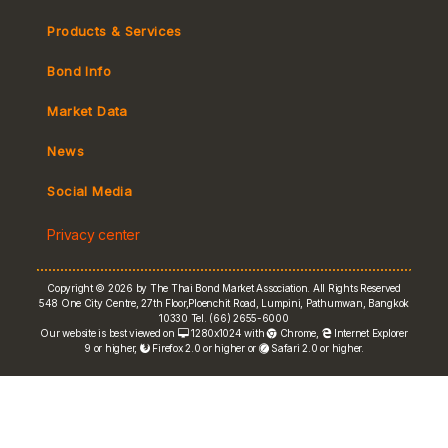
Products & Services
Bond Info
Market Convention
Market Data
Tax
Yield Curve
News
MeBond
Social Media
Non-resident Flows
Privacy center
e-bookbuilding
Copyright © 2026 by The Thai Bond Market Association. All Rights Reserved
548 One City Centre, 27th Floor,Ploenchit Road, Lumpini, Pathumwan, Bangkok
10330 Tel. (66) 2655-6000
Our website is best viewed on
1280x1024 with
Chrome
,
Internet Explorer
9 or higher,
Firefox 2.0 or higher or
Safari 2.0 or higher.
FRN Rate
Bond Price
ASEAN+3 Bond Info