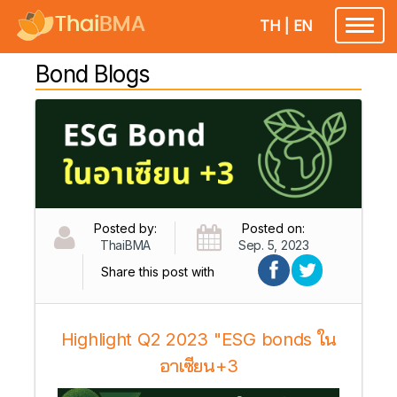
TH
|
EN
Toggl
naviga
Bond Blogs
Posted by:
Posted on:
ThaiBMA
Sep. 5, 2023
Share this post with
Highlight Q2 2023 "ESG bonds ใน
อาเซียน+3