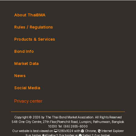
About ThaiBMA
Rules / Regulations
Products & Services
Bond Info
Market Convention
Market Data
Tax
Yield Curve
News
MeBond
Social Media
Non-resident Flows
Privacy center
e-bookbuilding
Copyright © 2026 by The Thai Bond Market Association. All Rights Reserved
548 One City Centre, 27th Floor,Ploenchit Road, Lumpini, Pathumwan, Bangkok
10330 Tel. (66) 2655-6000
Our website is best viewed on
1280x1024 with
Chrome
,
Internet Explorer
9 or higher,
Firefox 2.0 or higher or
Safari 2.0 or higher.