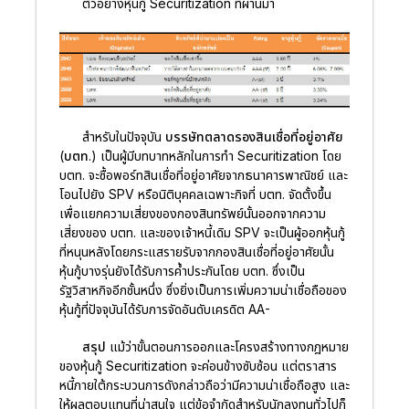
ตัวอย่างหุ้นกู้ Securitization ที่ผ่านมา
สำหรับในปัจจุบัน
บรรษัทตลาดรองสินเชื่อที่อยู่อาศัย
(บตท.)
เป็นผู้มีบทบาทหลักในการทำ Securitization โดย
บตท. จะซื้อพอร์ทสินเชื่อที่อยู่อาศัยจากธนาคารพาณิชย์ และ
โอนไปยัง SPV หรือนิติบุคคลเฉพาะกิจที่ บตท. จัดตั้งขึ้น
เพื่อแยกความเสี่ยงของกองสินทรัพย์นั้นออกจากความ
เสี่ยงของ บตท. และของเจ้าหนี้เดิม SPV จะเป็นผู้ออกหุ้นกู้
ที่หนุนหลังโดยกระแสรายรับจากกองสินเชื่อที่อยู่อาศัยนั้น
หุ้นกู้บางรุ่นยังได้รับการค้ำประกันโดย บตท. ซึ่งเป็น
รัฐวิสาหกิจอีกชั้นหนึ่ง ซึ่งยิ่งเป็นการเพิ่มความน่าเชื่อถือของ
หุ้นกู้ที่ปัจจุบันได้รับการจัดอันดับเครดิต AA-
สรุป
แม้ว่าขั้นตอนการออกและโครงสร้างทางกฎหมาย
ของหุ้นกู้ Securitization จะค่อนข้างซับซ้อน แต่ตราสาร
หนี้ภายใต้กระบวนการดังกล่าวถือว่ามีความน่าเชื่อถือสูง และ
ให้ผลตอบแทนที่น่าสนใจ แต่ข้อจำกัดสำหรับนักลงทุนทั่วไปก็