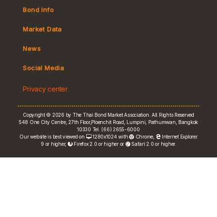
Bond Info
Market Convention
Market Data
Tax
Yield Curve
News
MeBond
Social Media
Non-resident Flows
Privacy center
e-bookbuilding
Copyright © 2026 by The Thai Bond Market Association. All Rights Reserved
548 One City Centre, 27th Floor,Ploenchit Road, Lumpini, Pathumwan, Bangkok
10330 Tel. (66) 2655-6000
Our website is best viewed on
1280x1024 with
Chrome
,
Internet Explorer
9 or higher,
Firefox 2.0 or higher or
Safari 2.0 or higher.
FRN Rate
Bond Price
ASEAN+3 Bond Info