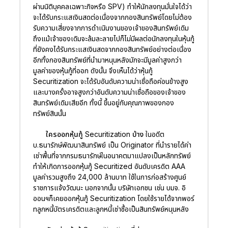
ผ่านนิติบุคคลเฉพาะกิจหรือ SPV) ทำให้นักลงทุนมั่นใจได้ว่า
จะได้รับกระแสเงินสดต่อเนื่องจากกองสินทรัพย์โดยไม่ต้อง
รับความเสี่ยงจากการดำเนินงานของเจ้าของสินทรัพย์เดิม
ถึงแม้เจ้าของเดิมจะล้มละลายไปก็ไม่มีผลต่อนักลงทุนในหุ้นกู้
ที่ยังคงได้รับกระแสเงินสดจากกองสินทรัพย์อย่างต่อเนื่อง
อีกทั้งกองสินทรัพย์ที่นำมาหนุนหลังมักจะมีมูลค่าสูงกว่า
มูลค่าของหุ้นกู้ที่ออก ดังนั้น จึงเห็นได้ว่าหุ้นกู้
Securitization จะได้รับอันดับความน่าเชื่อถือค่อนข้างสูง
และบางครั้งอาจสูงกว่าอันดับความน่าเชื่อถือของเจ้าของ
สินทรัพย์เดิมเสียอีก ทั้งนี้ ขึ้นอยู่กับคุณภาพของกอง
ทรัพย์สินนั้น
ใครออกหุ้นกู้ Securitization บ้าง
ในอดีต
บ.ธนารักษ์พัฒนาสินทรัพย์ เป็น Originator ที่นำรายได้ค่า
เช่าพื้นที่จากกรมธนารักษ์ในอนาคตมาแปลงเป็นหลักทรัพย์
ทำให้เกิดการออกหุ้นกู้ Securitized อันดับเครดิต AAA
มูลค่ารวมสูงถึง 24,000 ล้านบาท ใช้ในการก่อสร้างศูนย์
ราชการแจ้งวัฒนะ นอกจากนั้น บริษัทเอกชน เช่น บมจ. อิ
ออนฯก็เคยออกหุ้นกู้ Securitization โดยใช้รายได้จากพอร์
ทลูกหนี้บัตรเครดิตและลูกหนี้เช่าซื้อเป็นสินทรัพย์หนุนหลัง