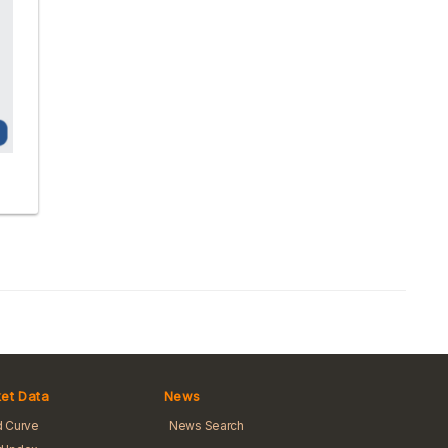
et Data
News
d Curve
News Search