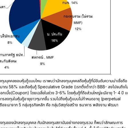
นบุคคลชอบหุ้นกู้แบบไหน เราพบว่านักลงทุนบุคคลถือหุ้นกู้ที่มีอันดับความน่าเชื่อถือ
ระมาณ 58% และถือหุ้นกู้ Speculative Grade (เรทติ้งต่ำกว่า BBB- ลงไปจนถึงไม่
อกเบี้ย(Coupon) โดยเฉลี่ยในช่วง 3-6% โดยหุ้นกู้ที่ถือส่วนใหญ่จะมีอายุ 1- 4 ปี แ
รลงทุนในหุ้นกู้อายุยาวๆมากขึ้น รวมไปถึงหุ้นกู้แบบไม่กำหนดอายุ (perpetual
ี่ถือจะมาจาก 5 กลุ่มธุรกิจหลัก คือ กลุ่มวัสดุก่อสร้าง ธนาคาร พลังงาน พัฒนา
ลงทุนของนักลงทุนบุคคล กับนักลงทุนสถาบันอย่างกองทุนรวม ก็พบว่าลักษณะการ