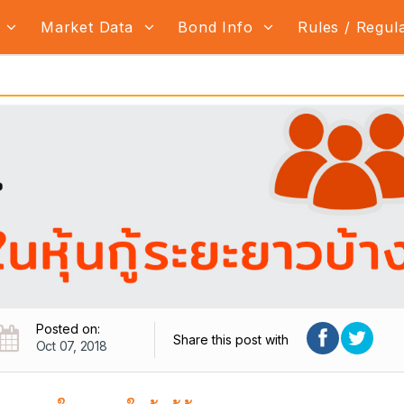
s
Market Data
Bond Info
Rules / Regul
Posted on:
Share this post with
Oct 07, 2018