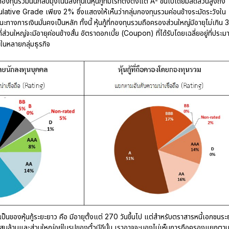
นรวมนั้นกลับมุ่งเน้นลงทุนในหุ้นกู้ที่มีเรทติ้งตั้งแต่ A- ขึ้นไปโดยมีสัดส่วนสูงถึง
lative Grade เพียง 2% ซึ่งแสดงให้เห็นว่ากลุ่มกองทุนรวมค่อนข้างระมัดระวังใน
ะทางการเงินมั่นคงเป็นหลัก ทั้งนี้ หุ้นกู้ที่กองทุนรวมถือครองส่วนใหญ่มีอายุไม่เกิน 3
่วนใหญ่จะมีอายุค่อนข้างสั้น อัตราดอกเบี้ย (Coupon) ที่ได้รับโดยเฉลี่ยอยู่ที่ประ
นหลายกลุ่มธุรกิจ
ป็นของหุ้นกู้ระยะยาว คือ มีอายุตั้งแต่ 270 วันขึ้นไป แต่สำหรับตราสารหนี้เอกชนระ
5 แสนล้านและส่วนใหญ่อยู่ในรูปของตั๋วบีอีนั้น เราอาจจะมองไม่เห็นการถือครองแยกตา