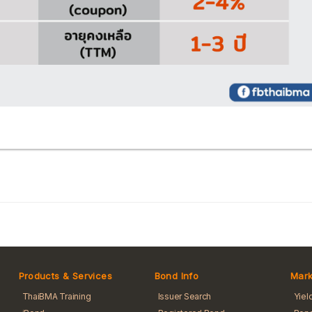
Products & Services
Bond Info
Mark
ThaiBMA Training
Issuer Search
Yiel