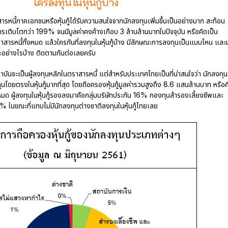
ใครลงทุนในหุ้นกู้บ้าง
าสารหนี้ภาคเอกชนหรือหุ้นกู้ได้รับความสนใจจากนักลงทุนเพิ่มขึ้นเป็นอย่างมาก สะท้อน
มีการเติบโตกว่า 199% จนมีมูลค่าคงค้างเกือบ 3 ล้านล้านบาทในปัจจุบัน หรือคิดเป็น
รหนี้ทั้งหมด แล้วใครกันที่ลงทุนในหุ้นกู้บ้าง มีลักษณะการลงทุนเป็นแบบไหน และม
ณะอย่างไรบ้าง ติดตามกันต่อเลยครับ
ันจะเป็นผู้ลงทุนหลักในตราสารหนี้ แต่สำหรับประเทศไทยเป็นที่น่าสนใจว่า นักลงทุน
ุนโดยตรงในหุ้นกู้มากที่สุด โดยถือครองหุ้นกู้มูลค่ารวมสูงถึง 8.6 แสนล้านบาท หรือค
้งหมด ผู้ลงทุนในหุ้นกู้รองลงมาคือกลุ่มบริษัทประกัน 16% กองทุนสำรองเลี้ยงชีพและ
นขณะที่แทบไม่มีนักลงทุนต่างชาติลงทุนในหุ้นกู้ไทยเลย