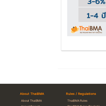
About ThaiBMA
Rules / Regulations
About ThaiBMA
ThaiBMA Rules