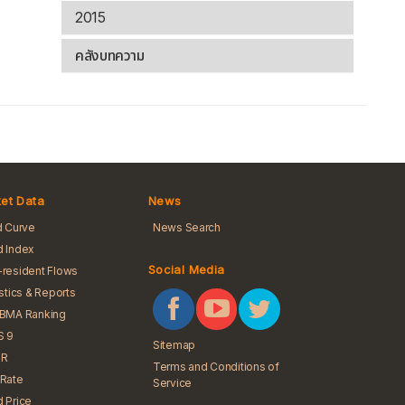
2015
คลังบทความ
et Data
News
d Curve
News Search
 Index
Social Media
resident Flows
istics & Reports
iBMA Ranking
S 9
Sitemap
R
Terms and Conditions of
Rate
Service
 Price