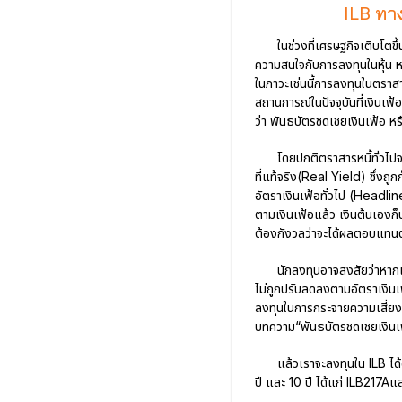
ILB ทาง
ในช่วงที่เศรษฐกิจเติบโตขึ
ความสนใจกับการลงทุนในหุ้น ห
ในภาวะเช่นนี้การลงทุนในตราส
สถานการณ์ในปัจจุบันที่เงินเฟ้
ว่า พันธบัตรชดเชยเงินเฟ้อ 
โดยปกติตราสารหนี้ทั่วไปจ
ที่แท้จริง(Real Yield) ซึ่งถูก
อัตราเงินเฟ้อทั่วไป (Headli
ตามเงินเฟ้อแล้ว เงินต้นเองก็ปร
ต้องกังวลว่าจะได้ผลตอบแทนต่
นักลงทุนอาจสงสัยว่าหากเ
ไม่ถูกปรับลดลงตามอัตราเงินเฟ
ลงทุนในการกระจายความเสี่ยงข
บทความ“พันธบัตรชดเชยเงินเฟ้
แล้วเราจะลงทุนใน ILB ได้อ
ปี และ 10 ปี ได้แก่ ILB217Aแ