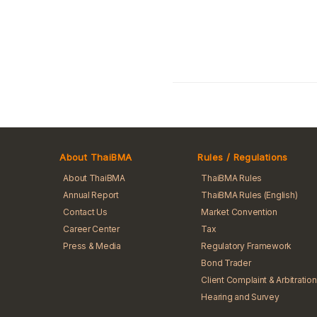
About ThaiBMA
Rules / Regulations
About ThaiBMA
ThaiBMA Rules
Annual Report
ThaiBMA Rules (English)
Contact Us
Market Convention
Career Center
Tax
Press & Media
Regulatory Framework
Bond Trader
Client Complaint & Arbitration
Hearing and Survey