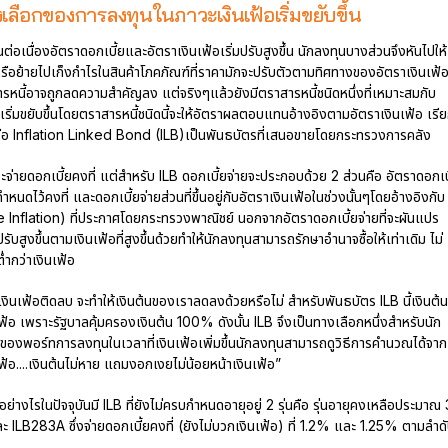
เลือกของการลงทุนในภาวะเงินเฟ้อเริ่มขยับขึ้น
้นต่อเนื่องอัตราดอกเบี้ยและอัตราเงินเฟ้อเริ่มปรับสูงขึ้น นักลงทุนบางส่วนจึงหันไปให้
รือย้ายไปเก็งกำไรในสินค้าโภคภัณฑ์ที่ราคามักจะปรับตัวตามทิศทางของอัตราเงินเฟ้
ารหนี้อาจถูกลดความสำคัญลง แต่จริงๆแล้วยังมีตราสารหนี้ชนิดหนึ่งที่เหมาะสมกับ
อเริ่มขยับขึ้นโดยตราสารหนี้ชนิดนี้จะให้อัตราผลตอบแทนอ้างอิงตามอัตราเงินเฟ้อ เรี
หรือ Inflation Linked Bond (ILB)เป็นพันธบัตรที่เสนอขายโดยกระทรวงการคลัง
ะจ่ายดอกเบี้ยคงที่ แต่สำหรับ ILB ดอกเบี้ยจ่ายจะประกอบด้วย 2 ส่วนคือ อัตราดอกเบ
กำหนดไว้คงที่ และดอกเบี้ยจ่ายส่วนที่ขึ้นอยู่กับอัตราเงินเฟ้อในช่วงนั้นๆโดยอ้างอิงกับ
ne Inflation) ที่ประกาศโดยกระทรวงพาณิชย์ นอกจากอัตราดอกเบี้ยจ่ายที่จะผันแปร
ับสูงขึ้นตามเงินเฟ้อที่สูงขึ้นด้วยทำให้นักลงทุนสามารถรักษาอำนาจซื้อให้เท่าเดิม ไม่
ำกว่าเงินเฟ้อ
งินเฟ้อติดลบ จะทำให้เงินต้นของเราลดลงด้วยหรือไม่ สำหรับพันธบัตร ILB นี้เงินต้น
้อ เพราะรัฐบาลคุ้มครองเงินต้น 100% ดังนั้น ILB จึงเป็นทางเลือกหนึ่งสำหรับนัก
องพอร์ทการลงทุนในเวลาที่เงินเฟ้อเพิ่มขึ้นนักลงทุนสามารถดูวิธีการคำนวณได้จาก
อ....เงินต้นไม่หาย แถมงอกเงยไม่น้อยหน้าเงินเฟ้อ”
ย่างไรในปัจจุบันมี ILB ที่ยังไม่ครบกำหนดอายุอยู่ 2 รุ่นคือ รุ่นอายุคงเหลือประมาณ 
ละ ILB283A ซึ่งจ่ายดอกเบี้ยคงที่ (ยังไม่บวกเงินเฟ้อ) ที่ 1.2% และ 1.25% ตามลำด