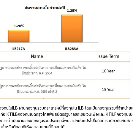
ทุนในILB ผ่านกองทุนรวมตราสารหนี้ที่ลงทุนใน ILB โดยเป็นกองทุนรวมที่จำหน่ายแ
กอง คือ KTILBกองทุนเปิดกรุงไทยพันธบัตรรัฐบาลชดเชยเงินเฟ้อและ KTILFกองทุนเปิ
ผลการดำเนินงานของกองทุนรวมประเภทนี้พบว่ามักผันแปรไปในทิศทางเดียวกันกับอัต
ฟ้อต่ำหรือติดลบก็ให้ผลตอบแทนที่ติดลบได้