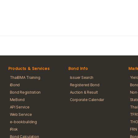
Products & Services
Bond Info
Mark
ThaiBMA Training
Issuer Search
Yiel
iBond
Registered Bond
Bond
Bond Registration
Auction & Result
Non-
MeBond
Corporate Calendar
Stat
API Service
Tha
Web Service
TFR
e-bookbuilding
THO
iRisk
FRN 
Bond Calculation
Bond