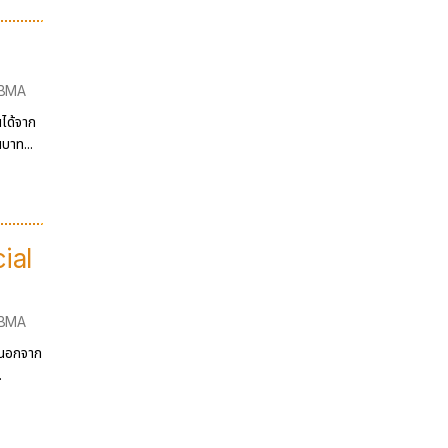
iBMA
ได้จาก
บาท...
ial
iBMA
ว นอกจาก
.