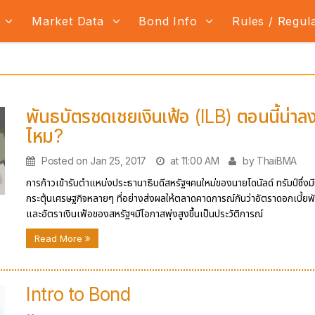
s
Market Data
Bond Info
Rules / Regul
พันธบัตรชดเชยเงินเฟ้อ (ILB) ตอนนี้น่าล
ไหม?
Posted on Jan 25, 2017
at 11:00 AM
by ThaiBMA
การก้าวเข้ารับตำแหน่งประธานาธิบดีสหรัฐฯคนใหม่ของนายโดนัลด์ ทรัมป์ซึ่ง
กระตุ้นเศรษฐกิจหลายๆ ที่อย่างส่งผลให้ตลาดคาดการณ์กันว่าอัตราดอกเบี้ยพ
และอัตราเงินเฟ้อของสหรัฐฯมีโอกาสพุ่งสูงขึ้นเป็นประวัติการณ์
Read More
Intro to Bond