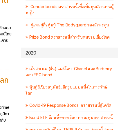
ลาด
Gender bonds ตราสารหนี้เพื่อเพิ่มพูนศักยภาพผู้
หญิง
ผู้แทนผู้ถือหุ้นกู้ The Bodyguard ของนักลงทุน
ีลักษณะ
หนี้ไทย
Prize Bond ตราสารหนี้สำหรับคนชอบเสี่ยงโชค
ณะการ
2020
เมื่อสายแฟ (ชั่น) แคร์โลก...Chanel และ Burberry
ออก ESG bond
ผลก
หุ้นกู้สีเขียวอนุพันธ์...อีกรูปแบบหนึ่งในการรักษ์
โลก
Covid-19 Response Bonds: ตราสารหนี้สู้โควิด
bprime
ภูมิภา
Bond ETF อีกหนึ่งทางเลือกการลงทุนตราสารหนี้
ำกับ
มาตรฐานบัญชีใหม่ TFRS 9 กับตราสารหนี้ (ตอน