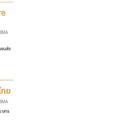
re
iBMA
มขนส่ง
้ไทย
iBMA
ตราสาร