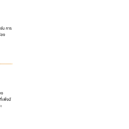
เช่น การ
ร้อง
อง
เพิ่งมี
ละ