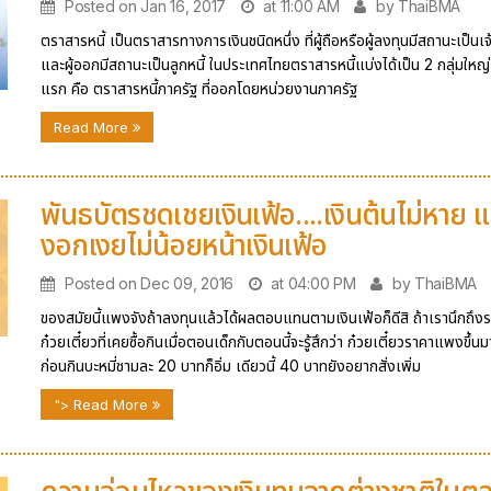
Posted on Jan 16, 2017
at 11:00 AM
by ThaiBMA
ตราสารหนี้ เป็นตราสารทางการเงินชนิดหนึ่ง ที่ผู้ถือหรือผู้ลงทุนมีสถานะเป็นเจ้
และผู้ออกมีสถานะเป็นลูกหนี้ ในประเทศไทยตราสารหนี้แบ่งได้เป็น 2 กลุ่มใหญ่ 
แรก คือ ตราสารหนี้ภาครัฐ ที่ออกโดยหน่วยงานภาครัฐ
Read More
พันธบัตรชดเชยเงินเฟ้อ....เงินต้นไม่หาย 
งอกเงยไม่น้อยหน้าเงินเฟ้อ
Posted on Dec 09, 2016
at 04:00 PM
by ThaiBMA
ของสมัยนี้แพงจังถ้าลงทุนแล้วได้ผลตอบแทนตามเงินเฟ้อก็ดีสิ ถ้าเรานึกถึง
ก๋วยเตี๋ยวที่เคยซื้อกินเมื่อตอนเด็กกับตอนนี้จะรู้สึกว่า ก๋วยเตี๋ยวราคาแพงขึ้น
ก่อนกินบะหมี่ชามละ 20 บาทก็อิ่ม เดียวนี้ 40 บาทยังอยากสั่งเพิ่ม
"> Read More