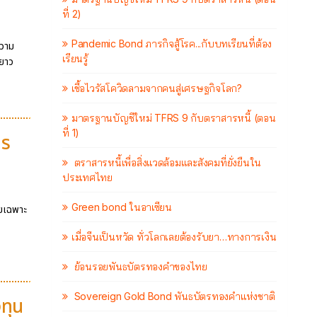
ที่ 2)
Pandemic Bond ภารกิจสู้โรค...กับบทเรียนที่ต้อง
ความ
เรียนรู้
ะยาว
เชื้อไวรัสโควิดลามจากคนสู่เศรษฐกิจโลก?
มาตรฐานบัญชีใหม่ TFRS 9 กับตราสารหนี้ (ตอน
ที่ 1)
าร
ตราสารหนี้เพื่อสิ่งแวดล้อมและสังคมที่ยั่งยืนใน
ประเทศไทย
Green bond ในอาเซียน
ดยเฉพาะ
เมื่อจีนเป็นหวัด ทั่วโลกเลยต้องรับยา…ทางการเงิน
ย้อนรอยพันธบัตรทองคำของไทย
Sovereign Gold Bond พันธบัตรทองคำแห่งชาติ
งทุน