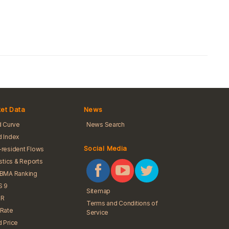
et Data
News
d Curve
News Search
 Index
Social Media
resident Flows
istics & Reports
iBMA Ranking
S 9
Sitemap
R
Terms and Conditions of
Rate
Service
 Price