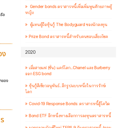
Gender bonds ตราสารหนี้เพื่อเพิ่มพูนศักยภาพผู้
หญิง
รือ
ผู้แทนผู้ถือหุ้นกู้ The Bodyguard ของนักลงทุน
Prize Bond ตราสารหนี้สำหรับคนชอบเสี่ยงโชค
อง
2020
เมื่อสายแฟ (ชั่น) แคร์โลก...Chanel และ Burberry
ออก ESG bond
ักของ
หุ้นกู้สีเขียวอนุพันธ์...อีกรูปแบบหนึ่งในการรักษ์
โลก
Covid-19 Response Bonds: ตราสารหนี้สู้โควิด
Bond ETF อีกหนึ่งทางเลือกการลงทุนตราสารหนี้
าร
มาตรฐานบัญชีใหม่ TFRS 9 กับตราสารหนี้ (ตอน