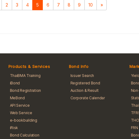
2
3
4
5
6
7
8
9
10
»
Products & Services
Bond Info
Mark
ThaiBMA Training
Issuer Search
Yiel
iBond
Registered Bond
Bond
Bond Registration
Auction & Result
Non-
MeBond
Corporate Calendar
Stat
API Service
Tha
Web Service
TFR
e-bookbuilding
THO
iRisk
FRN 
Bond Calculation
Bond