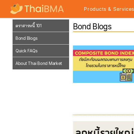
Products & Service
Bond Blogs
ตราสารหนี้ 101
Bond Blogs
Quick FAQs
About Thai Bond Market