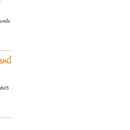
ข
ะหนึ่ง
หนี้
ทึกไว้