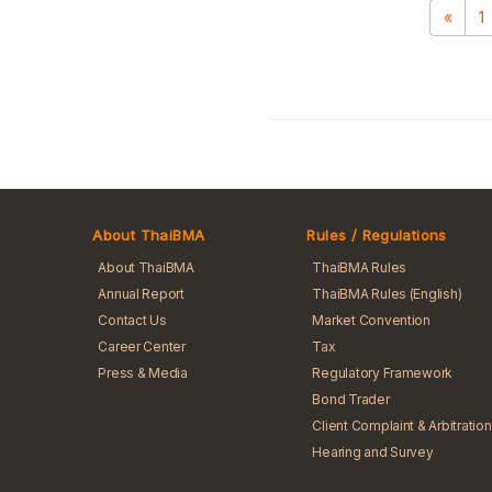
«
1
About ThaiBMA
Rules / Regulations
About ThaiBMA
ThaiBMA Rules
Annual Report
ThaiBMA Rules (English)
Contact Us
Market Convention
Career Center
Tax
Press & Media
Regulatory Framework
Bond Trader
Client Complaint & Arbitration
Hearing and Survey