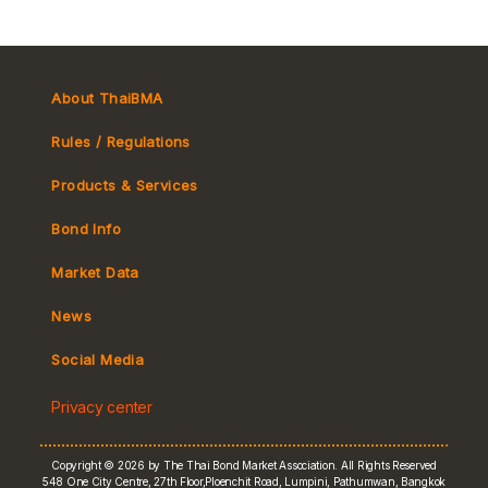
About ThaiBMA
Rules / Regulations
Products & Services
Bond Info
Market Convention
Market Data
Tax
Yield Curve
News
MeBond
Social Media
Non-resident Flows
Privacy center
e-bookbuilding
Copyright © 2026 by The Thai Bond Market Association. All Rights Reserved
548 One City Centre, 27th Floor,Ploenchit Road, Lumpini, Pathumwan, Bangkok