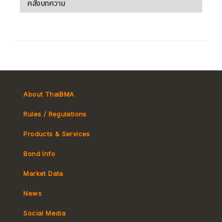
คลังบทความ
About ThaiBMA
Rules / Regulations
Products & Services
Bond Info
Market Convention
Market Data
Tax
Yield Curve
News
MeBond
Social Media
Non-resident Flows