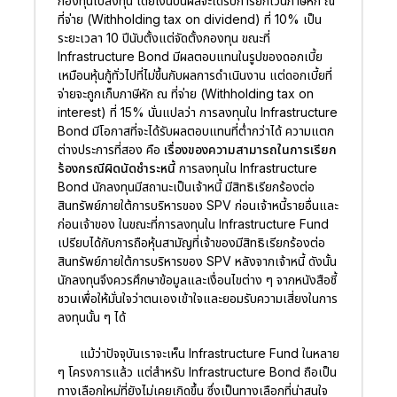
กองทุนไปลงทุน โดยเงินปันผลจะได้รับการยกเว้นภาษีหัก ณ
ที่จ่าย (Withholding tax on dividend) ที่ 10% เป็น
ระยะเวลา 10 ปีนับตั้งแต่จัดตั้งกองทุน ขณะที่
Infrastructure Bond มีผลตอบแทนในรูปของดอกเบี้ย
เหมือนหุ้นกู้ทั่วไปที่ไม่ขึ้นกับผลการดำเนินงาน แต่ดอกเบี้ยที่
จ่ายจะถูกเก็บภาษีหัก ณ ที่จ่าย (Withholding tax on
interest) ที่ 15% นั่นแปลว่า การลงทุนใน Infrastructure
Bond มีโอกาสที่จะได้รับผลตอบแทนที่ต่ำกว่าได้ ความแตก
ต่างประการที่สอง คือ
เรื่องของความสามารถในการเรียก
ร้องกรณีผิดนัดชำระหนี้
การลงทุนใน Infrastructure
Bond นักลงทุนมีสถานะเป็นเจ้าหนี้ มีสิทธิเรียกร้องต่อ
สินทรัพย์ภายใต้การบริหารของ SPV ก่อนเจ้าหนี้รายอื่นและ
ก่อนเจ้าของ ในขณะที่การลงทุนใน Infrastructure Fund
เปรียบได้กับการถือหุ้นสามัญที่เจ้าของมีสิทธิเรียกร้องต่อ
สินทรัพย์ภายใต้การบริหารของ SPV หลังจากเจ้าหนี้ ดังนั้น
นักลงทุนจึงควรศึกษาข้อมูลและเงื่อนไขต่าง ๆ จากหนังสือชี้
ชวนเพื่อให้มั่นใจว่าตนเองเข้าใจและยอมรับความเสี่ยงในการ
ลงทุนนั้น ๆ ได้
แม้ว่าปัจจุบันเราจะเห็น Infrastructure Fund ในหลาย
ๆ โครงการแล้ว แต่สำหรับ Infrastructure Bond ถือเป็น
ทางเลือกใหม่ที่ยังไม่เคยเกิดขึ้น ซึ่งเป็นทางเลือกที่น่าสนใจ