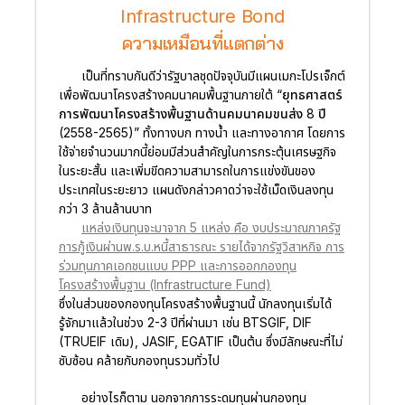
Infrastructure Bond
ความเหมือนที่แตกต่าง
เป็นที่ทราบกันดีว่ารัฐบาลชุดปัจจุบันมีแผนเมกะโปรเจ็กต์
เพื่อพัฒนาโครงสร้างคมนาคมพื้นฐานภายใต้
“ยุทธศาสตร์
การพัฒนาโครงสร้างพื้นฐานด้านคมนาคมขนส่ง 8 ปี
(2558-2565)”
ทั้งทางบก ทางน้ำ และทางอากาศ โดยการ
ใช้จ่ายจำนวนมากนี้ย่อมมีส่วนสำคัญในการกระตุ้นเศรษฐกิจ
ในระยะสั้น และเพิ่มขีดความสามารถในการแข่งขันของ
ประเทศในระยะยาว แผนดังกล่าวคาดว่าจะใช้เม็ดเงินลงทุน
กว่า 3 ล้านล้านบาท
แหล่งเงินทุนจะมาจาก 5 แหล่ง คือ งบประมาณภาครัฐ
การกู้เงินผ่านพ.ร.บ.หนี้สาธารณะ รายได้จากรัฐวิสาหกิจ การ
ร่วมทุนภาคเอกชนแบบ PPP และการออกกองทุน
โครงสร้างพื้นฐาน (Infrastructure Fund)
ซึ่งในส่วนของกองทุนโครงสร้างพื้นฐานนี้ นักลงทุนเริ่มได้
รู้จักมาแล้วในช่วง 2-3 ปีที่ผ่านมา เช่น BTSGIF, DIF
(TRUEIF เดิม), JASIF, EGATIF เป็นต้น ซึ่งมีลักษณะที่ไม่
ซับซ้อน คล้ายกับกองทุนรวมทั่วไป
อย่างไรก็ตาม นอกจากการระดมทุนผ่านกองทุน