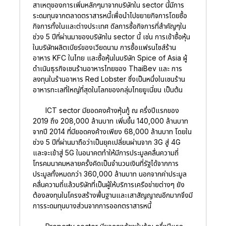
สาเหตุของการเพิ่มหลักๆมาจากบริษัทใน sector นี้มีการ
ระดมทุนจากตลาดตราสารหนี้เพื่อนำไปขยายกิจการโดยซื้อ
กิจการทั้งในและต่างประเทศ ดีลการซื้อกิจการที่สำคัญๆใน
ช่วง 5 ปีที่ผ่านมาของบริษัทใน sector นี้ เช่น การเข้าซื้อหุ้น
ในบริษัทผลิตเบียร์ของเวียดนาม การซื้อแฟรนไชส์ร้าน
อาหาร KFC ในไทย และซื้อหุ้นในบริษัท Spice of Asia ผู้
ดำเนินธุรกิจเชนร้านอาหารไทยของ ThaiBev และ การ
ลงทุนในร้านอาหาร Red Lobster ซึ่งเป็นหนึ่งในเชนร้าน
อาหารทะเลที่ใหญ่ที่สุดในโลกของกลุ่มไทยยูเนี่ยน เป็นต้น
ICT sector มียอดคงค้างหุ้นกู้ ณ ครึ่งปีแรกของ
2019 ถึง 208,000 ล้านบาท เพิ่มขึ้น 140,000 ล้านบาท
จากปี 2014 ที่มียอดคงค้างเพียง 68,000 ล้านบาท โดยใน
ช่วง 5 ปีที่ผ่านมาถือว่าเป็นยุคเปลี่ยนผ่านจาก 3G สู่ 4G
และจะเข้าสู่ 5G ในอนาคตทำให้มีการประมูลคลื่นความถี่
โทรคมนาคมหลายครั้งคิดเป็นจำนวนเงินที่รัฐได้จากการ
ประมูลทั้งหมดกว่า 360,000 ล้านบาท นอกจากค่าประมูล
คลื่นความถี่แล้วบริษัทที่เป็นผู้ให้บริการเครือข่ายต่างๆ ยัง
ต้องลงทุนในโครงสร้างพื้นฐานและเสาสัญญาณอีกมากจึงมี
การระดมทุนบางส่วนจากการออกตราสารหนี้