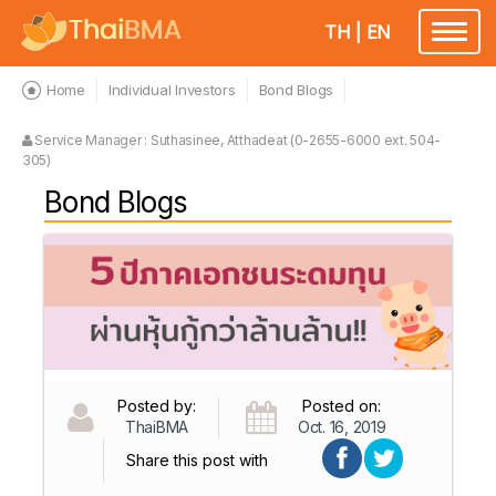
TH
|
EN
Toggl
naviga
Home
Individual Investors
Bond Blogs
Service Manager : Suthasinee, Atthadeat (0-2655-6000 ext. 504-
305)
Bond Blogs
Posted by:
Posted on:
ThaiBMA
Oct. 16, 2019
Share this post with