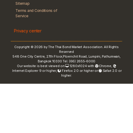
Sitemap
Terms and Conditions of
Service
Privacy center
Copyright © 2026 by The Thai Bond Market Association. All Rights
Reserved
548 One City Centre, 27th Floor,Ploenchit Road, Lumpini, Pathumwan,
Bangkok 10330 Tel. (66) 2655-6000
Our website is best viewed on
1280x1024 with
Chrome
,
Internet Explorer 9 or higher,
Firefox 2.0 or higher or
Safari 2.0 or
higher.