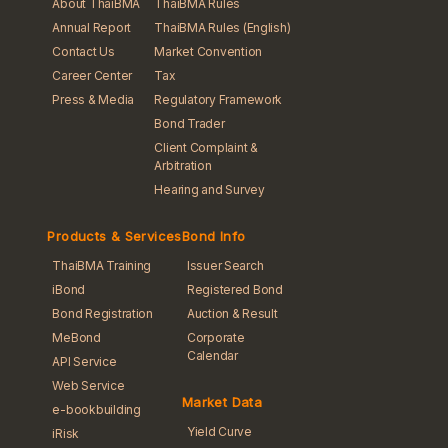
About ThaiBMA
ThaiBMA Rules
Annual Report
ThaiBMA Rules (English)
Contact Us
Market Convention
Career Center
Tax
Press & Media
Regulatory Framework
Bond Trader
Client Complaint &
Arbitration
Hearing and Survey
Products & Services
Bond Info
ThaiBMA Training
Issuer Search
iBond
Registered Bond
Bond Registration
Auction & Result
MeBond
Corporate
Calendar
API Service
Web Service
Market Data
e-bookbuilding
Yield Curve
iRisk