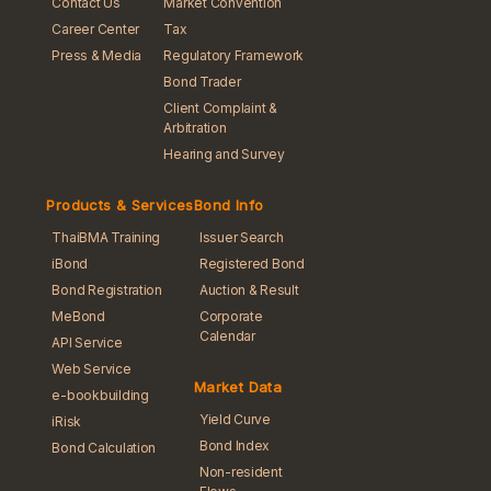
Contact Us
Market Convention
Career Center
Tax
Press & Media
Regulatory Framework
Bond Trader
Client Complaint &
Arbitration
Hearing and Survey
Products & Services
Bond Info
ThaiBMA Training
Issuer Search
iBond
Registered Bond
Bond Registration
Auction & Result
MeBond
Corporate
Calendar
API Service
Web Service
Market Data
e-bookbuilding
Yield Curve
iRisk
Bond Index
Bond Calculation
Non-resident