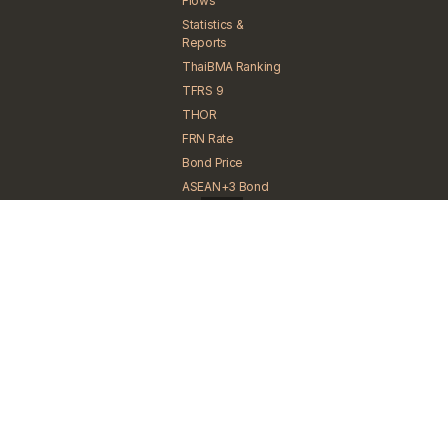
Flows
Statistics &
Reports
ThaiBMA Ranking
TFRS 9
THOR
FRN Rate
Bond Price
ASEAN+3 Bond
Info
News
News Search
Social Media
Sitemap
Terms and Conditions of
Service