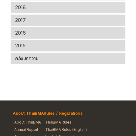
2018
2017
2016
2015
คลังบทความ
About ThaiBMA
Rules / Regulations
About ThaiBMA
ThaiBMA Rules
Annual Report
ThaiBMA Rules (English)