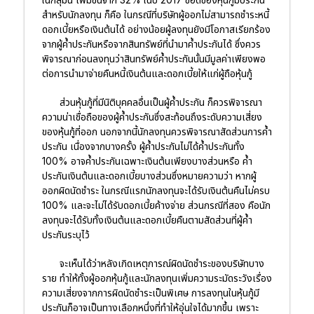
สำหรับนักลงทุน ก็คือ ในกรณีที่บริษัทผู้ออกไม่สามารถชำระหนี้
ดอกเบี้ยหรือเงินต้นได้ อย่างน้อยผู้ลงทุนยังมีโอกาสเรียกร้อง
จากผู้ค้ำประกันหรือจากสินทรัพย์ที่นำมาค้ำประกันได้ ซึ่งควร
พิจารณาก่อนลงทุนว่าสินทรัพย์ค้ำประกันนั้นมีมูลค่าเพียงพอ
ต่อการนำมาจ่ายคืนหนี้เงินต้นและดอกเบี้ยให้แก่ผู้ถือหุ้นกู้
ส่วนหุ้นกู้ที่มีนิติบุคคลอื่นเป็นผู้ค้ำประกัน ก็ควรพิจารณา
ความน่าเชื่อถือของผู้ค้ำประกันซึ่งสะท้อนถึงระดับความเสี่ยง
ของหุ้นกู้ที่ออก นอกจากนี้นักลงทุนควรพิจารณาสัดส่วนการค้ำ
ประกัน เนื่องจากบางครั้ง ผู้ค้ำประกันไม่ได้ค้ำประกันทั้ง
100% อาจค้ำประกันเฉพาะเงินต้นเพียงบางส่วนหรือ ค้ำ
ประกันเงินต้นและดอกเบี้ยบางส่วนซึ่งหมายความว่า หากผู้
ออกผิดนัดชำระ ในกรณีแรกนักลงทุนจะได้รับเงินต้นคืนไม่ครบ
100% และจะไม่ได้รับดอกเบี้ยค้างจ่าย ส่วนกรณีที่สอง คือนัก
ลงทุนจะได้รับทั้งเงินต้นและดอกเบี้ยคืนตามสัดส่วนที่ผู้ค้ำ
ประกันระบุไว้
จะเห็นได้ว่าหลังเกิดเหตุการณ์ผิดนัดชำระของบริษัทบาง
ราย ทำให้ทั้งผู้ออกหุ้นกู้และนักลงทุนเพิ่มความระมัดระวังเรื่อง
ความเสี่ยงจากการผิดนัดชำระเป็นพิเศษ การลงทุนในหุ้นกู้มี
ประกันก็อาจเป็นทางเลือกหนึ่งที่ทำให้อุ่นใจได้มากขึ้น เพราะ